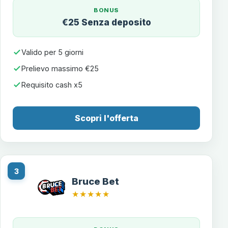
BONUS
€25 Senza deposito
Valido per 5 giorni
Prelievo massimo €25
Requisito cash x5
Scopri l'offerta
3
Bruce Bet
★★★★★