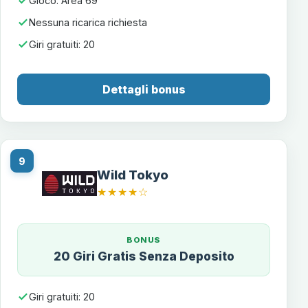
Gioco: Area 69
Nessuna ricarica richiesta
Giri gratuiti: 20
Dettagli bonus
9
Wild Tokyo
★★★★☆
BONUS
20 Giri Gratis Senza Deposito
Giri gratuiti: 20