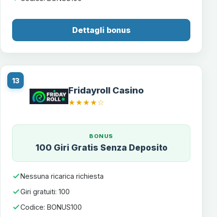
Dettagli bonus
13
Fridayroll Casino
★★★★☆
BONUS
100 Giri Gratis Senza Deposito
Nessuna ricarica richiesta
Giri gratuiti: 100
Codice: BONUS100