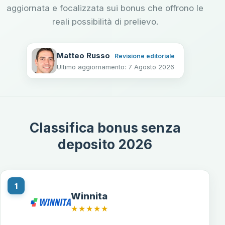
aggiornata e focalizzata sui bonus che offrono le
reali possibilità di prelievo.
Matteo Russo
Revisione editoriale
Ultimo aggiornamento: 7 Agosto 2026
Classifica bonus senza
deposito 2026
1
Winnita
★★★★★