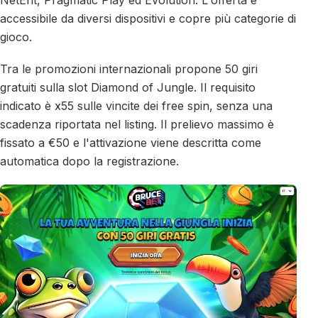
accessibile da diversi dispositivi e copre più categorie di
gioco.
Tra le promozioni internazionali propone 50 giri
gratuiti sulla slot Diamond of Jungle. Il requisito
indicato è x55 sulle vincite dei free spin, senza una
scadenza riportata nel listing. Il prelievo massimo è
fissato a €50 e l'attivazione viene descritta come
automatica dopo la registrazione.