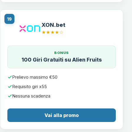
19
XON.bet
★★★★☆
BONUS
100 Giri Gratuiti su Alien Fruits
Prelievo massimo €50
Requisito giri x55
Nessuna scadenza
Vai alla promo