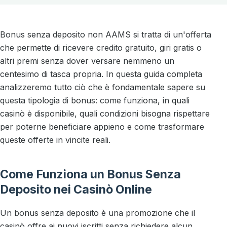
Bonus senza deposito non AAMS si tratta di un'offerta
che permette di ricevere credito gratuito, giri gratis o
altri premi senza dover versare nemmeno un
centesimo di tasca propria. In questa guida completa
analizzeremo tutto ciò che è fondamentale sapere su
questa tipologia di bonus: come funziona, in quali
casinò è disponibile, quali condizioni bisogna rispettare
per poterne beneficiare appieno e come trasformare
queste offerte in vincite reali.
Come Funziona un Bonus Senza
Deposito nei Casinò Online
Un bonus senza deposito è una promozione che il
casinò offre ai nuovi iscritti senza richiedere alcun