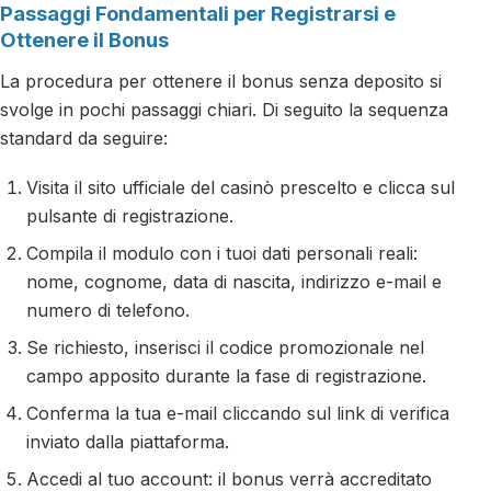
Passaggi Fondamentali per Registrarsi e
Ottenere il Bonus
La procedura per ottenere il bonus senza deposito si
svolge in pochi passaggi chiari. Di seguito la sequenza
standard da seguire:
Visita il sito ufficiale del casinò prescelto e clicca sul
pulsante di registrazione.
Compila il modulo con i tuoi dati personali reali:
nome, cognome, data di nascita, indirizzo e-mail e
numero di telefono.
Se richiesto, inserisci il codice promozionale nel
campo apposito durante la fase di registrazione.
Conferma la tua e-mail cliccando sul link di verifica
inviato dalla piattaforma.
Accedi al tuo account: il bonus verrà accreditato