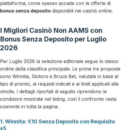
piattaforma, come spesso accade con le offerte di
bonus senza deposito
disponibili nei casinò online.
I Migliori Casinò Non AAMS con
Bonus Senza Deposito per Luglio
2026
Per Luglio 2026 la selezione editoriale segue lo stesso
ordine della classifica principale. Le prime tre proposte
sono Winnita, Slotoro e Bruce Bet, valutate in base al
tipo di premio, ai requisiti indicati e ai limiti applicati alle
vincite. I dettagli riportati di seguito riprendono le
condizioni mostrate nel listing, così il confronto resta
coerente in tutta la pagina.
1. Winnita: €10 Senza Deposito con Requisito
x5