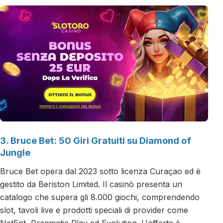
3. Bruce Bet: 50 Giri Gratuiti su Diamond of
Jungle
Bruce Bet opera dal 2023 sotto licenza Curaçao ed è
gestito da Beriston Limited. Il casinò presenta un
catalogo che supera gli 8.000 giochi, comprendendo
slot, tavoli live e prodotti speciali di provider come
NetEnt, Pragmatic Play ed Evolution. L'offerta è