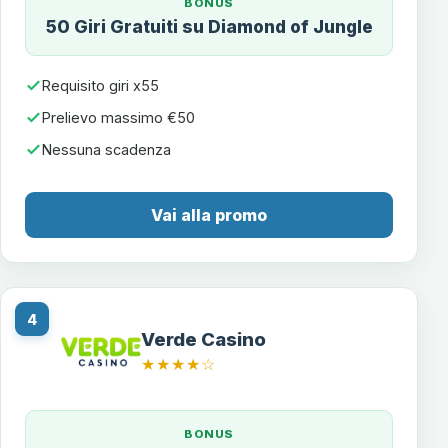
BONUS
50 Giri Gratuiti su Diamond of Jungle
Requisito giri x55
Prelievo massimo €50
Nessuna scadenza
Vai alla promo
4
Verde Casino
★★★★☆
BONUS