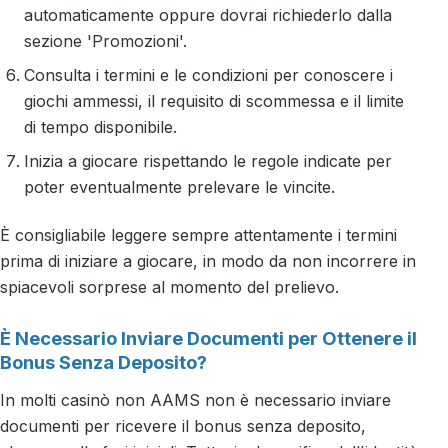
automaticamente oppure dovrai richiederlo dalla
sezione 'Promozioni'.
Consulta i termini e le condizioni per conoscere i
giochi ammessi, il requisito di scommessa e il limite
di tempo disponibile.
Inizia a giocare rispettando le regole indicate per
poter eventualmente prelevare le vincite.
È consigliabile leggere sempre attentamente i termini
prima di iniziare a giocare, in modo da non incorrere in
spiacevoli sorprese al momento del prelievo.
È Necessario Inviare Documenti per Ottenere il
Bonus Senza Deposito?
In molti casinò non AAMS non è necessario inviare
documenti per ricevere il bonus senza deposito,