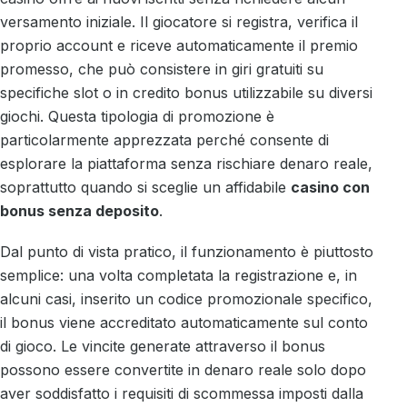
versamento iniziale. Il giocatore si registra, verifica il
proprio account e riceve automaticamente il premio
promesso, che può consistere in giri gratuiti su
specifiche slot o in credito bonus utilizzabile su diversi
giochi. Questa tipologia di promozione è
particolarmente apprezzata perché consente di
esplorare la piattaforma senza rischiare denaro reale,
soprattutto quando si sceglie un affidabile
casino con
bonus senza deposito
.
Dal punto di vista pratico, il funzionamento è piuttosto
semplice: una volta completata la registrazione e, in
alcuni casi, inserito un codice promozionale specifico,
il bonus viene accreditato automaticamente sul conto
di gioco. Le vincite generate attraverso il bonus
possono essere convertite in denaro reale solo dopo
aver soddisfatto i requisiti di scommessa imposti dalla