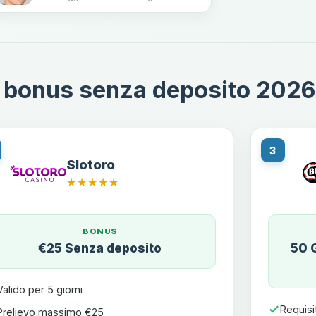
a bonus senza deposito 2026
3
Slotoro
★★★★★
BONUS
€25 Senza deposito
50 G
Valido per 5 giorni
Requisi
Prelievo massimo €25