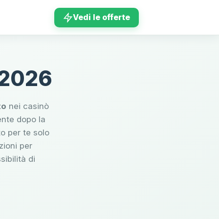
Vedi le offerte
 2026
to
nei casinò
ente dopo la
o per te solo
zioni per
ibilità di