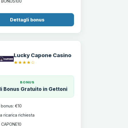
: BONUS100
Dettagli bonus
Lucky Capone Casino
★★★★☆
BONUS
i Bonus Gratuito in Gettoni
 bonus: €10
 ricarica richiesta
: CAPONE10