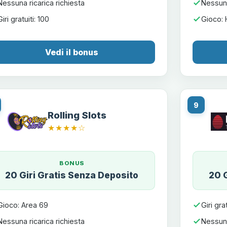
Nessuna ricarica richiesta
Nessuna
Giri gratuiti: 100
Gioco: 
Vedi il bonus
9
Rolling Slots
★★★★☆
BONUS
20 Giri Gratis Senza Deposito
20 
Gioco: Area 69
Giri grat
Nessuna ricarica richiesta
Nessuna