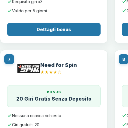
Requisito giri x3
Valido per 5 giorni
Dettagli bonus
7
8
Need for Spin
★★★★☆
BONUS
20 Giri Gratis Senza Deposito
Nessuna ricarica richiesta
Giri gratuiti: 20