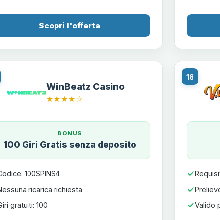
Scopri l'offerta
18
WinBeatz Casino
★★★★☆
BONUS
100 Giri Gratis senza deposito
Codice: 100SPINS4
Requisi
Nessuna ricarica richiesta
Prelie
Giri gratuiti: 100
Valido 