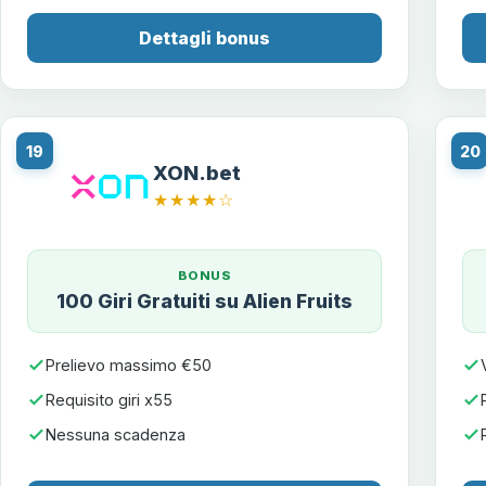
Dettagli bonus
19
20
XON.bet
★★★★☆
BONUS
100 Giri Gratuiti su Alien Fruits
Prelievo massimo €50
Requisito giri x55
Nessuna scadenza