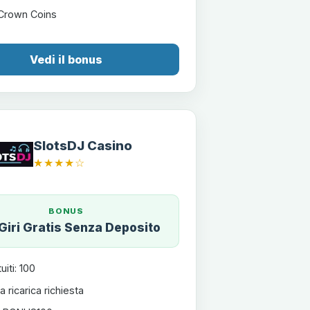
 Crown Coins
Vedi il bonus
SlotsDJ Casino
★★★★☆
BONUS
Giri Gratis Senza Deposito
uiti: 100
 ricarica richiesta