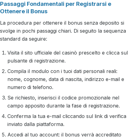
Passaggi Fondamentali per Registrarsi e
Ottenere il Bonus
La procedura per ottenere il bonus senza deposito si
svolge in pochi passaggi chiari. Di seguito la sequenza
standard da seguire:
Visita il sito ufficiale del casinò prescelto e clicca sul
pulsante di registrazione.
Compila il modulo con i tuoi dati personali reali:
nome, cognome, data di nascita, indirizzo e-mail e
numero di telefono.
Se richiesto, inserisci il codice promozionale nel
campo apposito durante la fase di registrazione.
Conferma la tua e-mail cliccando sul link di verifica
inviato dalla piattaforma.
Accedi al tuo account: il bonus verrà accreditato