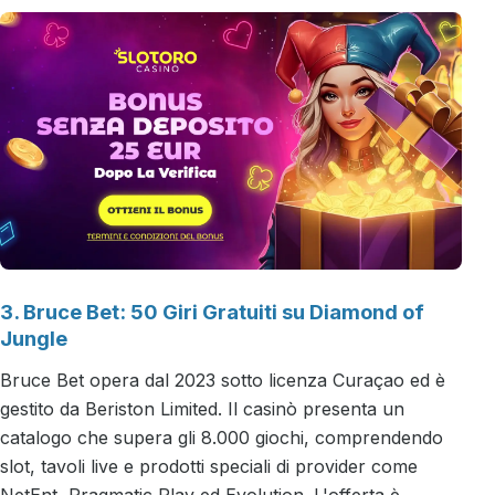
3. Bruce Bet: 50 Giri Gratuiti su Diamond of
Jungle
Bruce Bet opera dal 2023 sotto licenza Curaçao ed è
gestito da Beriston Limited. Il casinò presenta un
catalogo che supera gli 8.000 giochi, comprendendo
slot, tavoli live e prodotti speciali di provider come
NetEnt, Pragmatic Play ed Evolution. L'offerta è