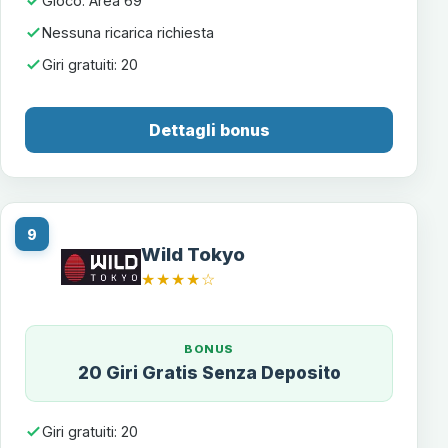
Gioco: Area 69
Nessuna ricarica richiesta
Giri gratuiti: 20
Dettagli bonus
9
Wild Tokyo
★★★★☆
BONUS
20 Giri Gratis Senza Deposito
Giri gratuiti: 20