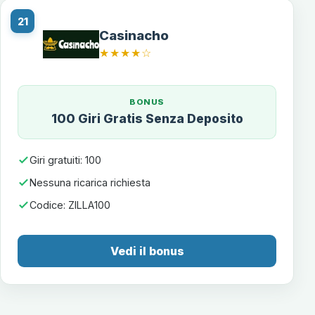
21
Casinacho
★★★★☆
BONUS
100 Giri Gratis Senza Deposito
Giri gratuiti: 100
Nessuna ricarica richiesta
Codice: ZILLA100
Vedi il bonus