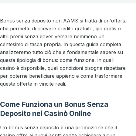
Bonus senza deposito non AAMS si tratta di un'offerta
che permette di ricevere credito gratuito, giri gratis o
altri premi senza dover versare nemmeno un
centesimo di tasca propria. In questa guida completa
analizzeremo tutto ciò che è fondamentale sapere su
questa tipologia di bonus: come funziona, in quali
casinò è disponibile, quali condizioni bisogna rispettare
per poterne beneficiare appieno e come trasformare
queste offerte in vincite reali.
Come Funziona un Bonus Senza
Deposito nei Casinò Online
Un bonus senza deposito è una promozione che il
casinò offre ai nuovi iscritti senza richiedere alcun