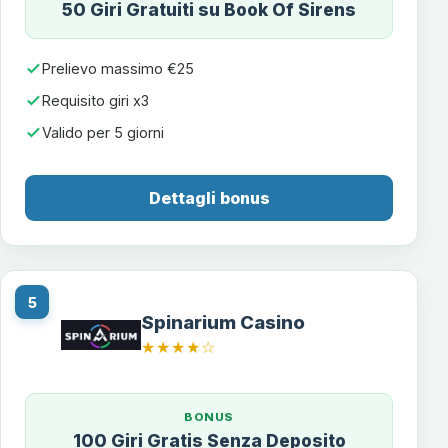
50 Giri Gratuiti su Book Of Sirens
Prelievo massimo €25
Requisito giri x3
Valido per 5 giorni
Dettagli bonus
5
Spinarium Casino
★★★★☆
BONUS
100 Giri Gratis Senza Deposito