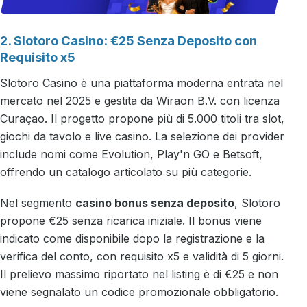
2. Slotoro Casino: €25 Senza Deposito con
Requisito x5
Slotoro Casino è una piattaforma moderna entrata nel
mercato nel 2025 e gestita da Wiraon B.V. con licenza
Curaçao. Il progetto propone più di 5.000 titoli tra slot,
giochi da tavolo e live casino. La selezione dei provider
include nomi come Evolution, Play'n GO e Betsoft,
offrendo un catalogo articolato su più categorie.
Nel segmento
casino bonus senza deposito
, Slotoro
propone €25 senza ricarica iniziale. Il bonus viene
indicato come disponibile dopo la registrazione e la
verifica del conto, con requisito x5 e validità di 5 giorni.
Il prelievo massimo riportato nel listing è di €25 e non
viene segnalato un codice promozionale obbligatorio.