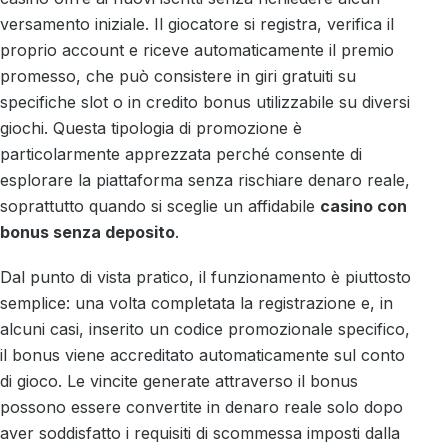
versamento iniziale. Il giocatore si registra, verifica il
proprio account e riceve automaticamente il premio
promesso, che può consistere in giri gratuiti su
specifiche slot o in credito bonus utilizzabile su diversi
giochi. Questa tipologia di promozione è
particolarmente apprezzata perché consente di
esplorare la piattaforma senza rischiare denaro reale,
soprattutto quando si sceglie un affidabile
casino con
bonus senza deposito
.
Dal punto di vista pratico, il funzionamento è piuttosto
semplice: una volta completata la registrazione e, in
alcuni casi, inserito un codice promozionale specifico,
il bonus viene accreditato automaticamente sul conto
di gioco. Le vincite generate attraverso il bonus
possono essere convertite in denaro reale solo dopo
aver soddisfatto i requisiti di scommessa imposti dalla