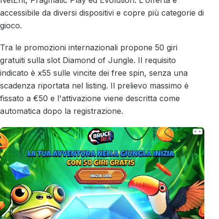
accessibile da diversi dispositivi e copre più categorie di
gioco.
Tra le promozioni internazionali propone 50 giri
gratuiti sulla slot Diamond of Jungle. Il requisito
indicato è x55 sulle vincite dei free spin, senza una
scadenza riportata nel listing. Il prelievo massimo è
fissato a €50 e l'attivazione viene descritta come
automatica dopo la registrazione.