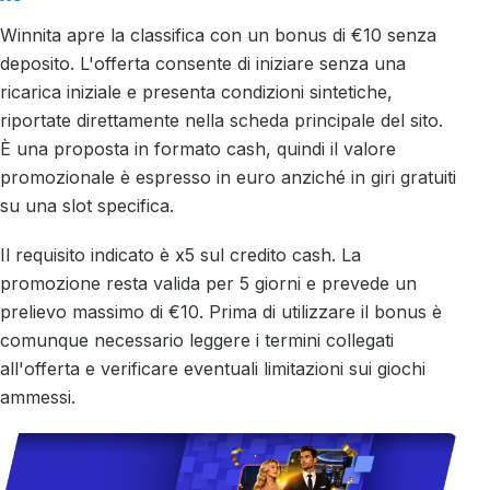
Winnita apre la classifica con un bonus di €10 senza
deposito. L'offerta consente di iniziare senza una
ricarica iniziale e presenta condizioni sintetiche,
riportate direttamente nella scheda principale del sito.
È una proposta in formato cash, quindi il valore
promozionale è espresso in euro anziché in giri gratuiti
su una slot specifica.
Il requisito indicato è x5 sul credito cash. La
promozione resta valida per 5 giorni e prevede un
prelievo massimo di €10. Prima di utilizzare il bonus è
comunque necessario leggere i termini collegati
all'offerta e verificare eventuali limitazioni sui giochi
ammessi.