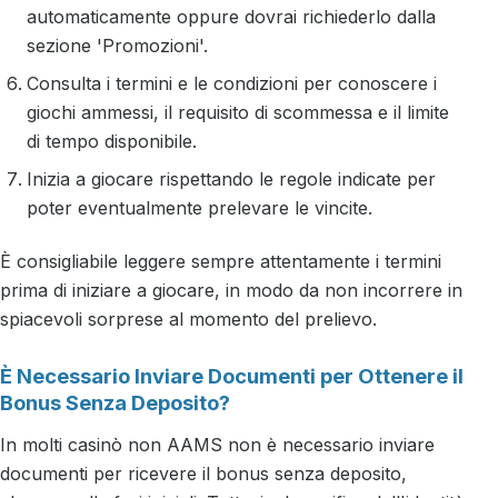
automaticamente oppure dovrai richiederlo dalla
sezione 'Promozioni'.
Consulta i termini e le condizioni per conoscere i
giochi ammessi, il requisito di scommessa e il limite
di tempo disponibile.
Inizia a giocare rispettando le regole indicate per
poter eventualmente prelevare le vincite.
È consigliabile leggere sempre attentamente i termini
prima di iniziare a giocare, in modo da non incorrere in
spiacevoli sorprese al momento del prelievo.
È Necessario Inviare Documenti per Ottenere il
Bonus Senza Deposito?
In molti casinò non AAMS non è necessario inviare
documenti per ricevere il bonus senza deposito,