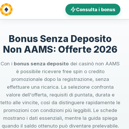
Consulta i bonus
Bonus Senza Deposito
Non AAMS: Offerte 2026
Con i
bonus senza deposito
dei casinò non AAMS
è possibile ricevere free spin o credito
promozionale dopo la registrazione, senza
effettuare una ricarica. La selezione confronta
valore dell'offerta, requisiti di puntata, durata e
tetto alle vincite, così da distinguere rapidamente le
promozioni con condizioni più leggibili. Le schede
mostrano i dati essenziali, mentre la guida spiega
quando il saldo ottenuto può diventare prelevabile.