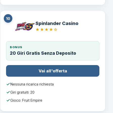
10
Spinlander Casino
★★★★☆
BONUS
20 Giri Gratis Senza Deposito
Vai all'offerta
Nessuna ricarica richiesta
Giri gratuiti: 20
Gioco: Fruit Empire