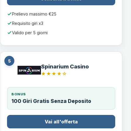
Prelievo massimo €25
Requisito giri x3
Valido per 5 giorni
5
Spinarium Casino
★★★★☆
BONUS
100 Giri Gratis Senza Deposito
Vai all'offerta