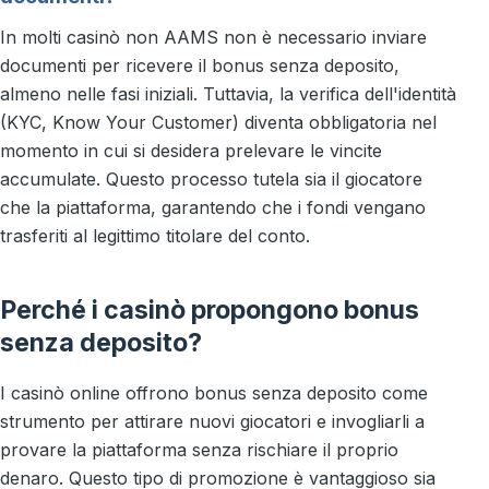
In molti casinò non AAMS non è necessario inviare
documenti per ricevere il bonus senza deposito,
almeno nelle fasi iniziali. Tuttavia, la verifica dell'identità
(KYC, Know Your Customer) diventa obbligatoria nel
momento in cui si desidera prelevare le vincite
accumulate. Questo processo tutela sia il giocatore
che la piattaforma, garantendo che i fondi vengano
trasferiti al legittimo titolare del conto.
Perché i casinò propongono bonus
senza deposito?
I casinò online offrono bonus senza deposito come
strumento per attirare nuovi giocatori e invogliarli a
provare la piattaforma senza rischiare il proprio
denaro. Questo tipo di promozione è vantaggioso sia