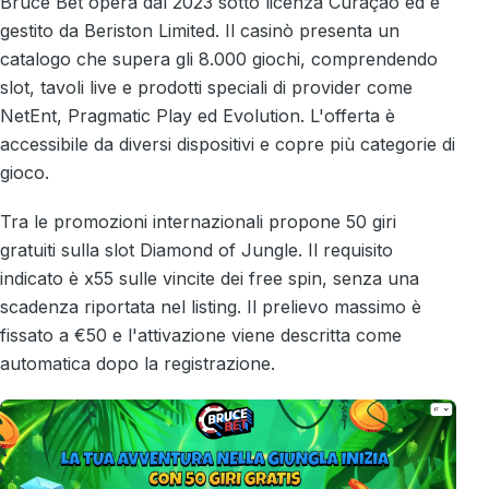
Bruce Bet opera dal 2023 sotto licenza Curaçao ed è
gestito da Beriston Limited. Il casinò presenta un
catalogo che supera gli 8.000 giochi, comprendendo
slot, tavoli live e prodotti speciali di provider come
NetEnt, Pragmatic Play ed Evolution. L'offerta è
accessibile da diversi dispositivi e copre più categorie di
gioco.
Tra le promozioni internazionali propone 50 giri
gratuiti sulla slot Diamond of Jungle. Il requisito
indicato è x55 sulle vincite dei free spin, senza una
scadenza riportata nel listing. Il prelievo massimo è
fissato a €50 e l'attivazione viene descritta come
automatica dopo la registrazione.