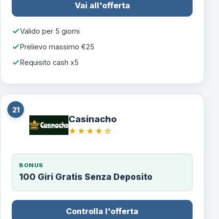
Vai all'offerta
Valido per 5 giorni
Prelievo massimo €25
Requisito cash x5
21
Casinacho
★★★★☆
BONUS
100 Giri Gratis Senza Deposito
Controlla l'offerta