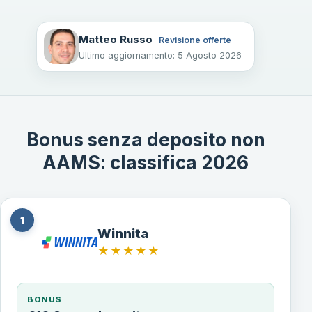
Matteo Russo
Revisione offerte
Ultimo aggiornamento: 5 Agosto 2026
Bonus senza deposito non
AAMS: classifica 2026
1
Winnita
★★★★★
BONUS