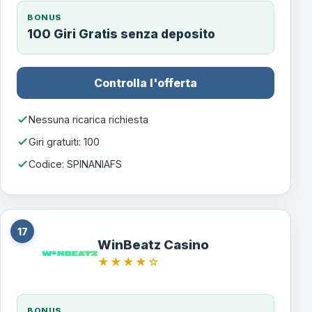
BONUS
100 Giri Gratis senza deposito
Controlla l'offerta
Nessuna ricarica richiesta
Giri gratuiti: 100
Codice: SPINANIAFS
17
WinBeatz Casino
★★★★☆
BONUS