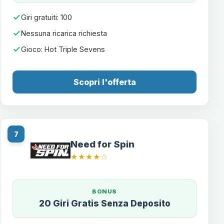
Giri gratuiti: 100
Nessuna ricarica richiesta
Gioco: Hot Triple Sevens
Scopri l'offerta
7
Need for Spin
★★★★☆
BONUS
20 Giri Gratis Senza Deposito