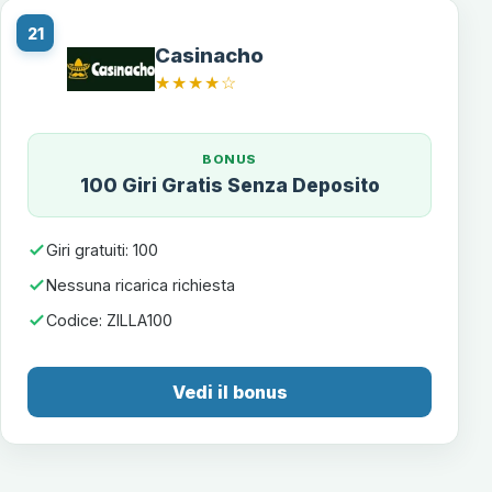
21
Casinacho
★★★★☆
BONUS
100 Giri Gratis Senza Deposito
Giri gratuiti: 100
Nessuna ricarica richiesta
Codice: ZILLA100
Vedi il bonus