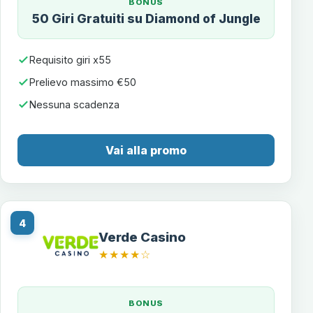
BONUS
50 Giri Gratuiti su Diamond of Jungle
Requisito giri x55
Prelievo massimo €50
Nessuna scadenza
Vai alla promo
4
Verde Casino
★★★★☆
BONUS