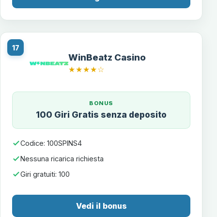
17
WinBeatz Casino
★★★★☆
BONUS
100 Giri Gratis senza deposito
Codice: 100SPINS4
Nessuna ricarica richiesta
Giri gratuiti: 100
Vedi il bonus