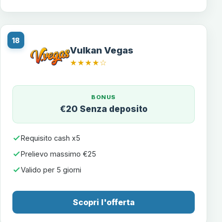
18
Vulkan Vegas
★★★★☆
BONUS
€20 Senza deposito
Requisito cash x5
Prelievo massimo €25
Valido per 5 giorni
Scopri l'offerta