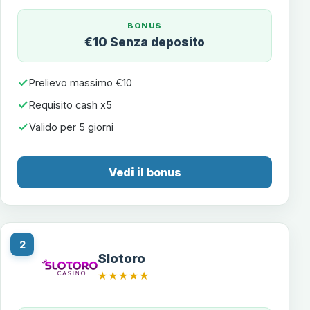
BONUS
€10 Senza deposito
Prelievo massimo €10
Requisito cash x5
Valido per 5 giorni
Vedi il bonus
2
Slotoro
★★★★★