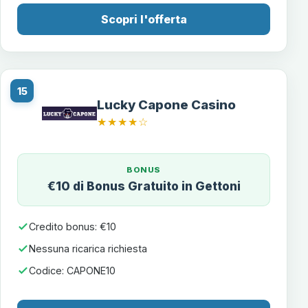
Scopri l'offerta
15
Lucky Capone Casino
★★★★☆
BONUS
€10 di Bonus Gratuito in Gettoni
Credito bonus: €10
Nessuna ricarica richiesta
Codice: CAPONE10