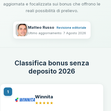
aggiornata e focalizzata sui bonus che offrono le
reali possibilità di prelievo.
Matteo Russo
Revisione editoriale
Ultimo aggiornamento: 7 Agosto 2026
Classifica bonus senza
deposito 2026
1
Winnita
★★★★★