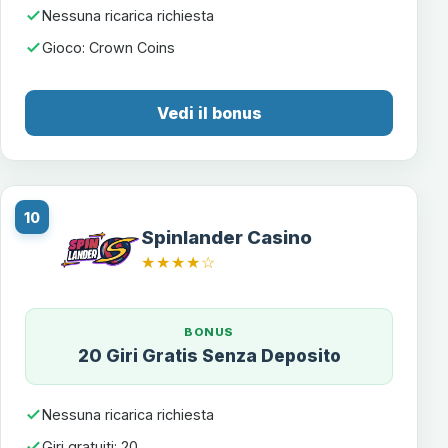
Nessuna ricarica richiesta
Gioco: Crown Coins
Vedi il bonus
10
Spinlander Casino
★★★★☆
BONUS
20 Giri Gratis Senza Deposito
Nessuna ricarica richiesta
Giri gratuiti: 20