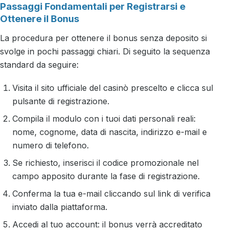
Passaggi Fondamentali per Registrarsi e
Ottenere il Bonus
La procedura per ottenere il bonus senza deposito si
svolge in pochi passaggi chiari. Di seguito la sequenza
standard da seguire:
Visita il sito ufficiale del casinò prescelto e clicca sul
pulsante di registrazione.
Compila il modulo con i tuoi dati personali reali:
nome, cognome, data di nascita, indirizzo e-mail e
numero di telefono.
Se richiesto, inserisci il codice promozionale nel
campo apposito durante la fase di registrazione.
Conferma la tua e-mail cliccando sul link di verifica
inviato dalla piattaforma.
Accedi al tuo account: il bonus verrà accreditato