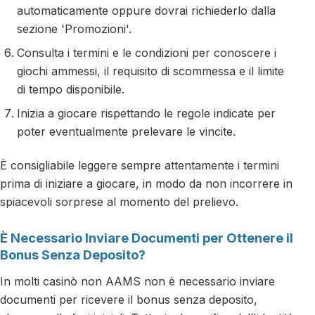
automaticamente oppure dovrai richiederlo dalla
sezione 'Promozioni'.
Consulta i termini e le condizioni per conoscere i
giochi ammessi, il requisito di scommessa e il limite
di tempo disponibile.
Inizia a giocare rispettando le regole indicate per
poter eventualmente prelevare le vincite.
È consigliabile leggere sempre attentamente i termini
prima di iniziare a giocare, in modo da non incorrere in
spiacevoli sorprese al momento del prelievo.
È Necessario Inviare Documenti per Ottenere il
Bonus Senza Deposito?
In molti casinò non AAMS non è necessario inviare
documenti per ricevere il bonus senza deposito,