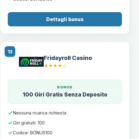
Dettagli bonus
13
Fridayroll Casino
★★★★☆
BONUS
100 Giri Gratis Senza Deposito
Nessuna ricarica richiesta
Giri gratuiti: 100
Codice: BONUS100