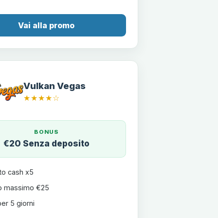
Vai alla promo
Vulkan Vegas
★★★★☆
BONUS
€20 Senza deposito
to cash x5
vo massimo €25
per 5 giorni