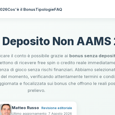
2026
Cos'è il Bonus
Tipologie
FAQ
 Deposito Non AAMS
care il conto è possibile grazie ai
bonus senza deposi
ttono di ricevere free spin o credito reale immediatam
enza di gioco senza rischi finanziari. Abbiamo selezionat
i del momento, verificando attentamente termini e condi
ggiornata e focalizzata sui bonus che offrono le reali poss
prelievo.
Matteo Russo
Revisione editoriale
Ultimo aggiornamento: 7 Agosto 2026