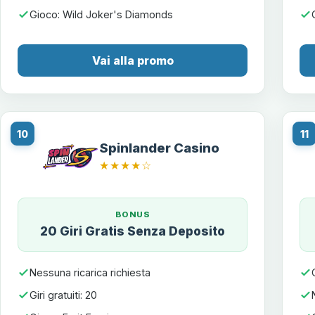
Gioco: Wild Joker's Diamonds
Vai alla promo
10
11
Spinlander Casino
★★★★☆
BONUS
20 Giri Gratis Senza Deposito
Nessuna ricarica richiesta
Giri gratuiti: 20