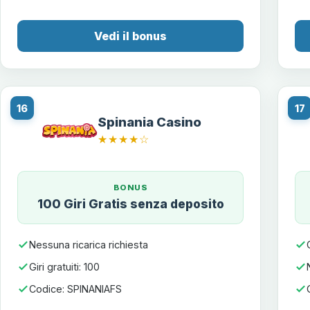
Vedi il bonus
16
17
Spinania Casino
★★★★☆
BONUS
100 Giri Gratis senza deposito
Nessuna ricarica richiesta
Giri gratuiti: 100
Codice: SPINANIAFS