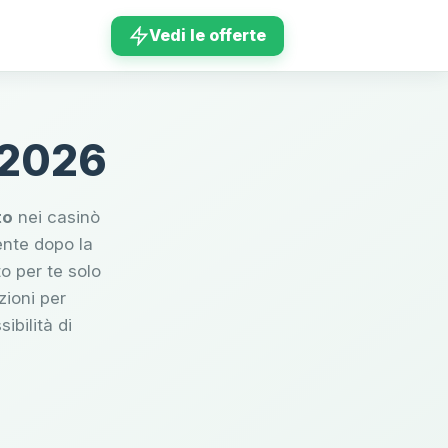
Vedi le offerte
 2026
to
nei casinò
ente dopo la
o per te solo
zioni per
ibilità di