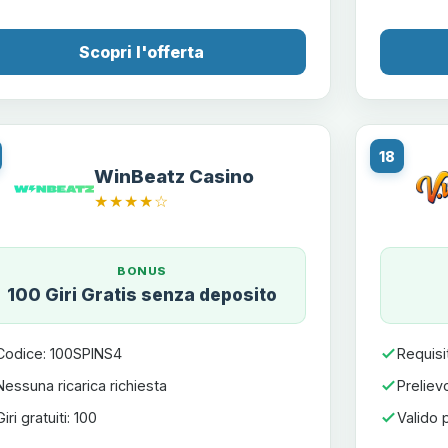
Scopri l'offerta
18
WinBeatz Casino
★★★★☆
BONUS
100 Giri Gratis senza deposito
Codice: 100SPINS4
Requisi
Nessuna ricarica richiesta
Prelie
Giri gratuiti: 100
Valido 