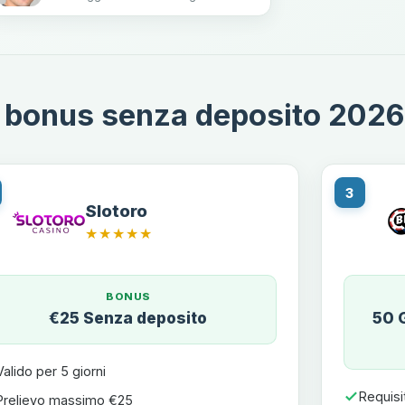
a bonus senza deposito 2026
3
Slotoro
★★★★★
BONUS
€25 Senza deposito
50 G
Valido per 5 giorni
Requisi
Prelievo massimo €25