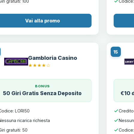
Giri gratuiti: 100
Codice
Vai alla promo
15
Gambloria Casino
★★★★☆
BONUS
50 Giri Gratis Senza Deposito
€10 d
Codice: LORI50
Credito
Nessuna ricarica richiesta
Nessuna
Giri gratuiti: 50
Codice