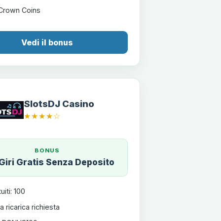
 Crown Coins
Vedi il bonus
SlotsDJ Casino
★★★★☆
BONUS
Giri Gratis Senza Deposito
uiti: 100
 ricarica richiesta