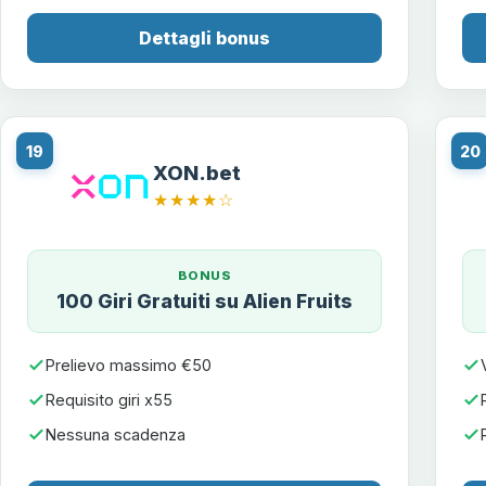
Dettagli bonus
19
20
XON.bet
★★★★☆
BONUS
100 Giri Gratuiti su Alien Fruits
Prelievo massimo €50
Requisito giri x55
Nessuna scadenza