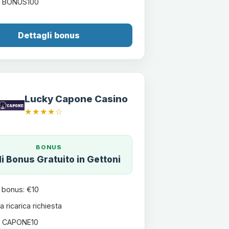
: BONUS100
Dettagli bonus
Lucky Capone Casino
★★★★☆
BONUS
i Bonus Gratuito in Gettoni
 bonus: €10
 ricarica richiesta
: CAPONE10