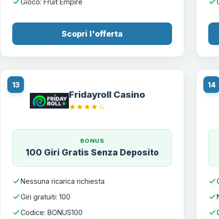
Gioco: Fruit Empire
Scopri l'offerta
13
14
Fridayroll Casino
★★★★☆
BONUS
100 Giri Gratis Senza Deposito
Nessuna ricarica richiesta
Giri gratuiti: 100
Codice: BONUS100