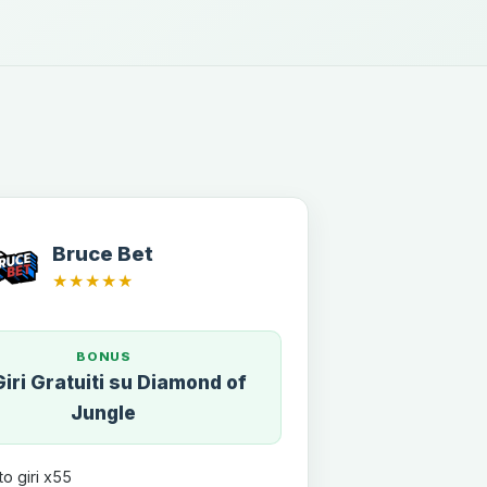
Bruce Bet
★★★★★
BONUS
iri Gratuiti su Diamond of
Jungle
to giri x55