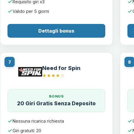
Requisito giri x3
Valido per 5 giorni
Dettagli bonus
7
8
Need for Spin
★★★★☆
BONUS
20 Giri Gratis Senza Deposito
Nessuna ricarica richiesta
Giri gratuiti: 20