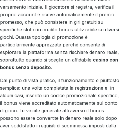
versamento iniziale. Il giocatore si registra, verifica il
proprio account e riceve automaticamente il premio
promesso, che può consistere in giri gratuiti su
specifiche slot o in credito bonus utilizzabile su diversi
giochi. Questa tipologia di promozione è
particolarmente apprezzata perché consente di
esplorare la piattaforma senza rischiare denaro reale,
soprattutto quando si sceglie un affidabile
casino con
bonus senza deposito
.
Dal punto di vista pratico, il funzionamento è piuttosto
semplice: una volta completata la registrazione e, in
alcuni casi, inserito un codice promozionale specifico,
il bonus viene accreditato automaticamente sul conto
di gioco. Le vincite generate attraverso il bonus
possono essere convertite in denaro reale solo dopo
aver soddisfatto i requisiti di scommessa imposti dalla