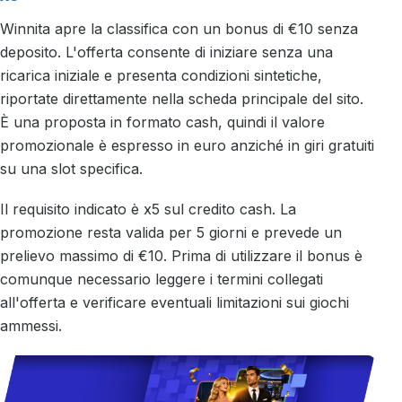
Winnita apre la classifica con un bonus di €10 senza
deposito. L'offerta consente di iniziare senza una
ricarica iniziale e presenta condizioni sintetiche,
riportate direttamente nella scheda principale del sito.
È una proposta in formato cash, quindi il valore
promozionale è espresso in euro anziché in giri gratuiti
su una slot specifica.
Il requisito indicato è x5 sul credito cash. La
promozione resta valida per 5 giorni e prevede un
prelievo massimo di €10. Prima di utilizzare il bonus è
comunque necessario leggere i termini collegati
all'offerta e verificare eventuali limitazioni sui giochi
ammessi.