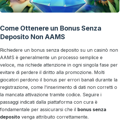
Come Ottenere un Bonus Senza
Deposito Non AAMS
Richiedere un bonus senza deposito su un casinò non
AAMS è generalmente un processo semplice e
veloce, ma richiede attenzione in ogni singola fase per
evitare di perdere il diritto alla promozione. Molti
giocatori perdono il bonus per errori banali durante la
registrazione, come l'inserimento di dati non corretti o
la mancata attivazione tramite codice. Seguire i
passaggi indicati dalla piattaforma con cura è
fondamentale per assicurarsi che il
bonus senza
deposito
venga attribuito correttamente.