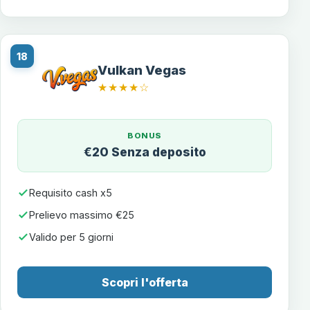
18
Vulkan Vegas
★★★★☆
BONUS
€20 Senza deposito
Requisito cash x5
Prelievo massimo €25
Valido per 5 giorni
Scopri l'offerta