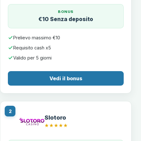
BONUS
€10 Senza deposito
Prelievo massimo €10
Requisito cash x5
Valido per 5 giorni
Vedi il bonus
2
Slotoro
★★★★★