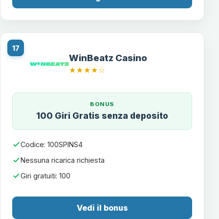
17
WinBeatz Casino
★★★★☆
BONUS
100 Giri Gratis senza deposito
Codice: 100SPINS4
Nessuna ricarica richiesta
Giri gratuiti: 100
Vedi il bonus