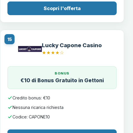
Scopri l'offerta
15
Lucky Capone Casino
★★★★☆
BONUS
€10 di Bonus Gratuito in Gettoni
Credito bonus: €10
Nessuna ricarica richiesta
Codice: CAPONE10