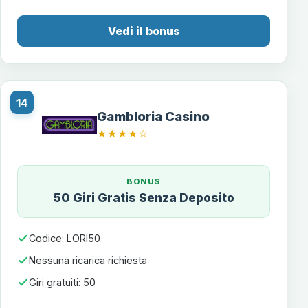
Vedi il bonus
14
Gambloria Casino
★★★★☆
BONUS
50 Giri Gratis Senza Deposito
Codice: LORI50
Nessuna ricarica richiesta
Giri gratuiti: 50