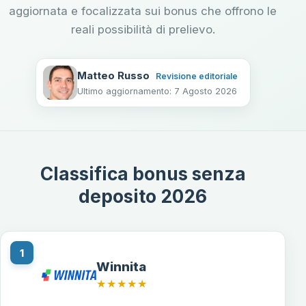
aggiornata e focalizzata sui bonus che offrono le
reali possibilità di prelievo.
Matteo Russo
Revisione editoriale
Ultimo aggiornamento: 7 Agosto 2026
Classifica bonus senza
deposito 2026
1
Winnita
★★★★★