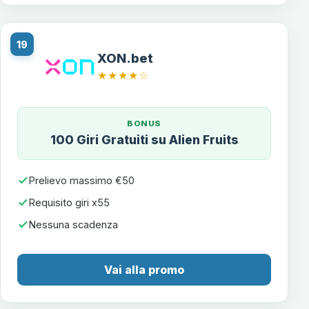
19
XON.bet
★★★★☆
BONUS
100 Giri Gratuiti su Alien Fruits
Prelievo massimo €50
Requisito giri x55
Nessuna scadenza
Vai alla promo