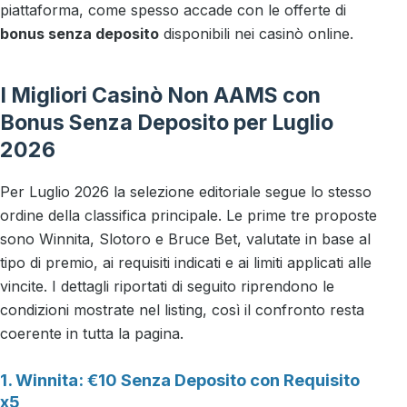
piattaforma, come spesso accade con le offerte di
bonus senza deposito
disponibili nei casinò online.
I Migliori Casinò Non AAMS con
Bonus Senza Deposito per Luglio
2026
Per Luglio 2026 la selezione editoriale segue lo stesso
ordine della classifica principale. Le prime tre proposte
sono Winnita, Slotoro e Bruce Bet, valutate in base al
tipo di premio, ai requisiti indicati e ai limiti applicati alle
vincite. I dettagli riportati di seguito riprendono le
condizioni mostrate nel listing, così il confronto resta
coerente in tutta la pagina.
1. Winnita: €10 Senza Deposito con Requisito
x5