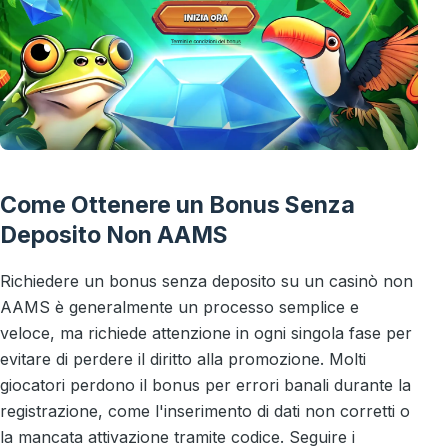
Come Ottenere un Bonus Senza
Deposito Non AAMS
Richiedere un bonus senza deposito su un casinò non
AAMS è generalmente un processo semplice e
veloce, ma richiede attenzione in ogni singola fase per
evitare di perdere il diritto alla promozione. Molti
giocatori perdono il bonus per errori banali durante la
registrazione, come l'inserimento di dati non corretti o
la mancata attivazione tramite codice. Seguire i