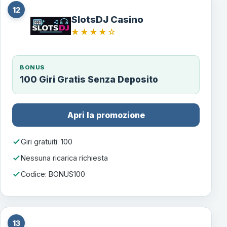
12
SlotsDJ Casino
★★★★☆
BONUS
100 Giri Gratis Senza Deposito
Apri la promozione
Giri gratuiti: 100
Nessuna ricarica richiesta
Codice: BONUS100
13