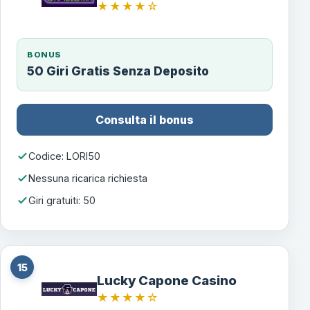
★★★★☆
BONUS
50 Giri Gratis Senza Deposito
Consulta il bonus
Codice: LORI50
Nessuna ricarica richiesta
Giri gratuiti: 50
15
Lucky Capone Casino
★★★★☆