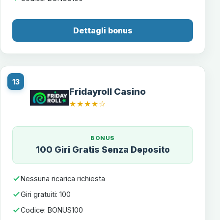
Dettagli bonus
13
Fridayroll Casino
★★★★☆
BONUS
100 Giri Gratis Senza Deposito
Nessuna ricarica richiesta
Giri gratuiti: 100
Codice: BONUS100