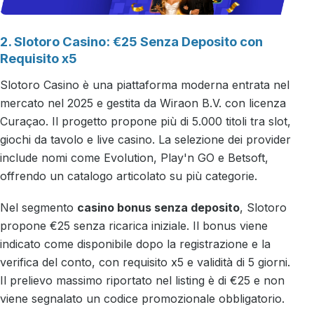
2. Slotoro Casino: €25 Senza Deposito con
Requisito x5
Slotoro Casino è una piattaforma moderna entrata nel
mercato nel 2025 e gestita da Wiraon B.V. con licenza
Curaçao. Il progetto propone più di 5.000 titoli tra slot,
giochi da tavolo e live casino. La selezione dei provider
include nomi come Evolution, Play'n GO e Betsoft,
offrendo un catalogo articolato su più categorie.
Nel segmento
casino bonus senza deposito
, Slotoro
propone €25 senza ricarica iniziale. Il bonus viene
indicato come disponibile dopo la registrazione e la
verifica del conto, con requisito x5 e validità di 5 giorni.
Il prelievo massimo riportato nel listing è di €25 e non
viene segnalato un codice promozionale obbligatorio.