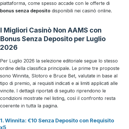
piattaforma, come spesso accade con le offerte di
bonus senza deposito
disponibili nei casinò online.
I Migliori Casinò Non AAMS con
Bonus Senza Deposito per Luglio
2026
Per Luglio 2026 la selezione editoriale segue lo stesso
ordine della classifica principale. Le prime tre proposte
sono Winnita, Slotoro e Bruce Bet, valutate in base al
tipo di premio, ai requisiti indicati e ai limiti applicati alle
vincite. I dettagli riportati di seguito riprendono le
condizioni mostrate nel listing, così il confronto resta
coerente in tutta la pagina.
1. Winnita: €10 Senza Deposito con Requisito
x5