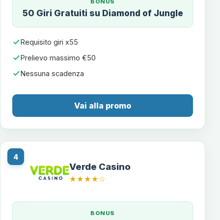
BONUS
50 Giri Gratuiti su Diamond of Jungle
Requisito giri x55
Prelievo massimo €50
Nessuna scadenza
Vai alla promo
4
Verde Casino
★★★★☆
BONUS