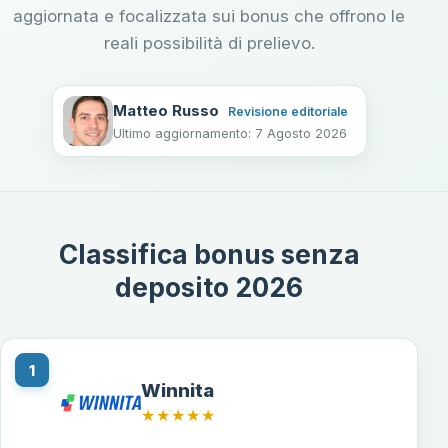
aggiornata e focalizzata sui bonus che offrono le
reali possibilità di prelievo.
Matteo Russo
Revisione editoriale
Ultimo aggiornamento: 7 Agosto 2026
Classifica bonus senza
deposito 2026
1
Winnita
★★★★★