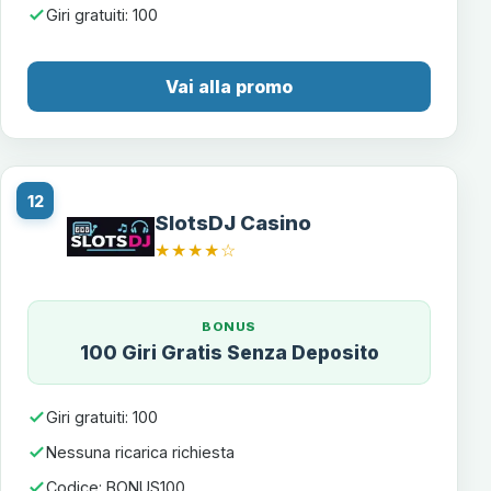
Giri gratuiti: 100
Vai alla promo
12
SlotsDJ Casino
★★★★☆
BONUS
100 Giri Gratis Senza Deposito
Giri gratuiti: 100
Nessuna ricarica richiesta
Codice: BONUS100