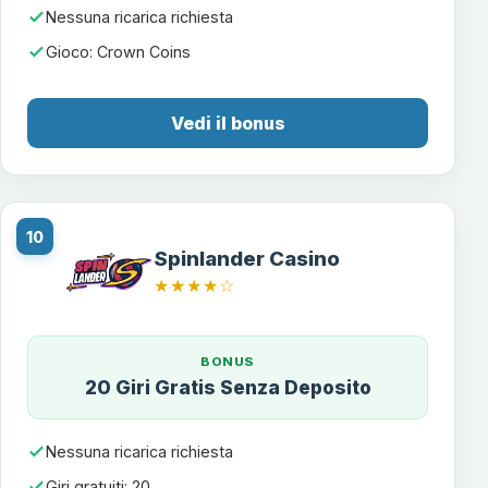
Nessuna ricarica richiesta
Gioco: Crown Coins
Vedi il bonus
10
Spinlander Casino
★★★★☆
BONUS
20 Giri Gratis Senza Deposito
Nessuna ricarica richiesta
Giri gratuiti: 20