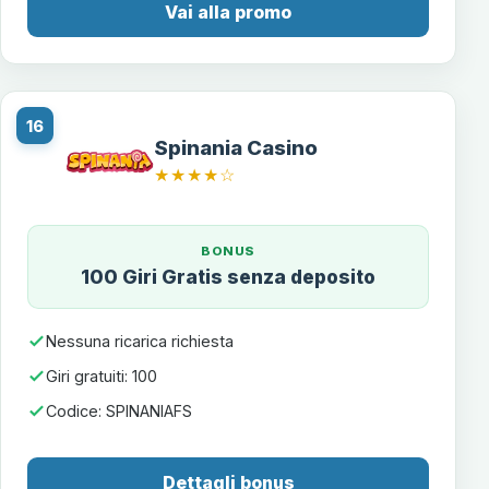
Vai alla promo
16
Spinania Casino
★★★★☆
BONUS
100 Giri Gratis senza deposito
Nessuna ricarica richiesta
Giri gratuiti: 100
Codice: SPINANIAFS
Dettagli bonus