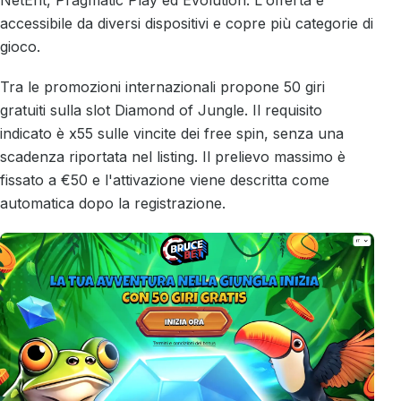
accessibile da diversi dispositivi e copre più categorie di
gioco.
Tra le promozioni internazionali propone 50 giri
gratuiti sulla slot Diamond of Jungle. Il requisito
indicato è x55 sulle vincite dei free spin, senza una
scadenza riportata nel listing. Il prelievo massimo è
fissato a €50 e l'attivazione viene descritta come
automatica dopo la registrazione.