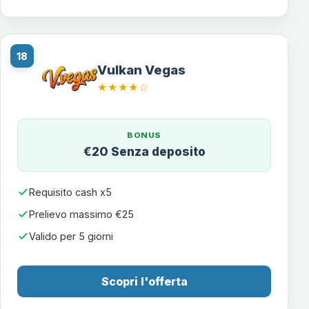
18
Vulkan Vegas
★★★★☆
BONUS
€20 Senza deposito
Requisito cash x5
Prelievo massimo €25
Valido per 5 giorni
Scopri l'offerta