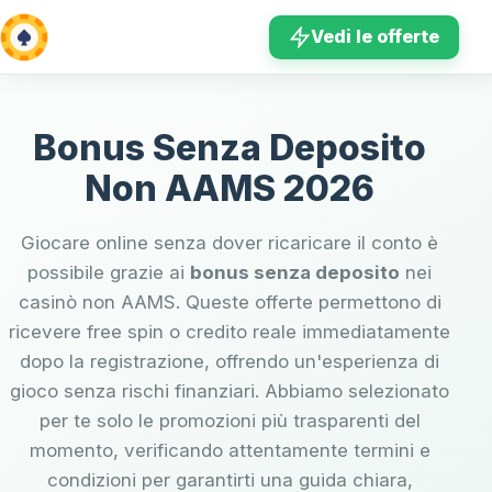
Vedi le offerte
Bonus Senza Deposito
Non AAMS 2026
Giocare online senza dover ricaricare il conto è
possibile grazie ai
bonus senza deposito
nei
casinò non AAMS. Queste offerte permettono di
ricevere free spin o credito reale immediatamente
dopo la registrazione, offrendo un'esperienza di
gioco senza rischi finanziari. Abbiamo selezionato
per te solo le promozioni più trasparenti del
momento, verificando attentamente termini e
condizioni per garantirti una guida chiara,