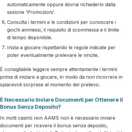
automaticamente oppure dovrai richiederlo dalla
sezione 'Promozioni'.
Consulta i termini e le condizioni per conoscere i
giochi ammessi, il requisito di scommessa e il limite
di tempo disponibile.
Inizia a giocare rispettando le regole indicate per
poter eventualmente prelevare le vincite.
È consigliabile leggere sempre attentamente i termini
prima di iniziare a giocare, in modo da non incorrere in
spiacevoli sorprese al momento del prelievo.
È Necessario Inviare Documenti per Ottenere il
Bonus Senza Deposito?
In molti casinò non AAMS non è necessario inviare
documenti per ricevere il bonus senza deposito,