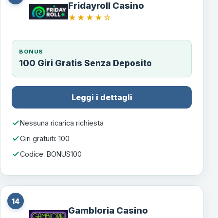
Fridayroll Casino
★★★★☆
BONUS
100 Giri Gratis Senza Deposito
Leggi i dettagli
Nessuna ricarica richiesta
Giri gratuiti: 100
Codice: BONUS100
14
Gambloria Casino