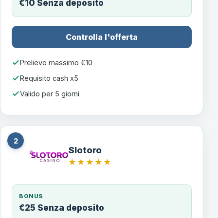
€10 Senza deposito
Controlla l'offerta
Prelievo massimo €10
Requisito cash x5
Valido per 5 giorni
2
Slotoro
★★★★★
BONUS
€25 Senza deposito