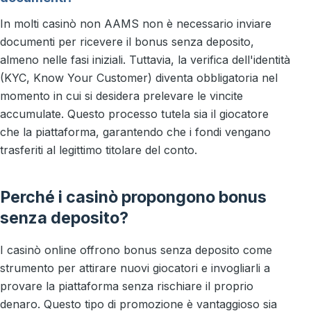
In molti casinò non AAMS non è necessario inviare
documenti per ricevere il bonus senza deposito,
almeno nelle fasi iniziali. Tuttavia, la verifica dell'identità
(KYC, Know Your Customer) diventa obbligatoria nel
momento in cui si desidera prelevare le vincite
accumulate. Questo processo tutela sia il giocatore
che la piattaforma, garantendo che i fondi vengano
trasferiti al legittimo titolare del conto.
Perché i casinò propongono bonus
senza deposito?
I casinò online offrono bonus senza deposito come
strumento per attirare nuovi giocatori e invogliarli a
provare la piattaforma senza rischiare il proprio
denaro. Questo tipo di promozione è vantaggioso sia