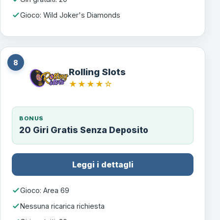
Gioco: Wild Joker's Diamonds
8
Rolling Slots
★★★★☆
BONUS
20 Giri Gratis Senza Deposito
Leggi i dettagli
Gioco: Area 69
Nessuna ricarica richiesta