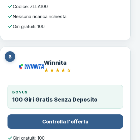
Codice: ZLLA100
Nessuna ricarica richiesta
Giri gratuiti: 100
6
Winnita
★★★★☆
BONUS
100 Giri Gratis Senza Deposito
Controlla l'offerta
Giri gratuiti: 100