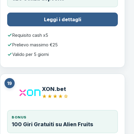
Leggi i dettagli
Requisito cash x5
Prelievo massimo €25
Valido per 5 giorni
19
XON.bet
★★★★☆
BONUS
100 Giri Gratuiti su Alien Fruits