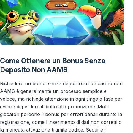
Come Ottenere un Bonus Senza
Deposito Non AAMS
Richiedere un bonus senza deposito su un casinò non
AAMS è generalmente un processo semplice e
veloce, ma richiede attenzione in ogni singola fase per
evitare di perdere il diritto alla promozione. Molti
giocatori perdono il bonus per errori banali durante la
registrazione, come l'inserimento di dati non corretti o
la mancata attivazione tramite codice. Seguire i