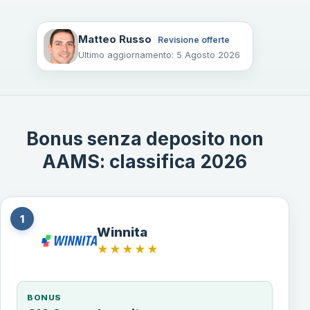
Matteo Russo
Revisione offerte
Ultimo aggiornamento: 5 Agosto 2026
Bonus senza deposito non
AAMS: classifica 2026
1
Winnita
★★★★★
BONUS