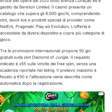
Bruce Bet opera dal 2023 sotto licenza Curaçao ed è
gestito da Beriston Limited. Il casinò presenta un
catalogo che supera gli 8.000 giochi, comprendendo
slot, tavoli live e prodotti speciali di provider come
NetEnt, Pragmatic Play ed Evolution. L'offerta è
accessibile da diversi dispositivi e copre più categorie di
gioco.
Tra le promozioni internazionali propone 50 giri
gratuiti sulla slot Diamond of Jungle. Il requisito
indicato è x55 sulle vincite dei free spin, senza una
scadenza riportata nel listing. Il prelievo massimo è
fissato a €50 e l'attivazione viene descritta come
automatica dopo la registrazione.