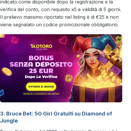
indicato come disponibile dopo la registrazione e la
verifica del conto, con requisito x5 e validità di 5 giorni.
Il prelievo massimo riportato nel listing è di €25 e non
viene segnalato un codice promozionale obbligatorio.
3. Bruce Bet: 50 Giri Gratuiti su Diamond of
Jungle