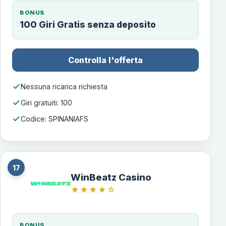
BONUS
100 Giri Gratis senza deposito
Controlla l'offerta
Nessuna ricarica richiesta
Giri gratuiti: 100
Codice: SPINANIAFS
17
WinBeatz Casino
★★★★☆
BONUS