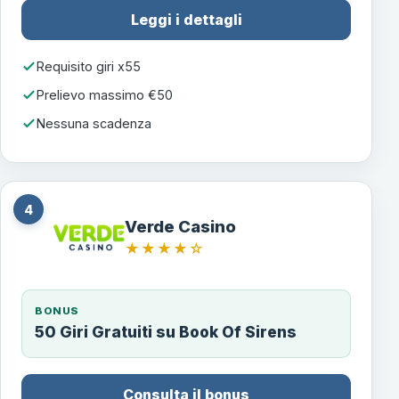
Leggi i dettagli
Requisito giri x55
Prelievo massimo €50
Nessuna scadenza
4
Verde Casino
★★★★☆
BONUS
50 Giri Gratuiti su Book Of Sirens
Consulta il bonus