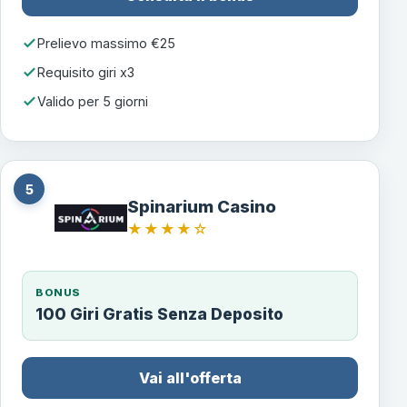
Prelievo massimo €25
Requisito giri x3
Valido per 5 giorni
5
Spinarium Casino
★★★★☆
BONUS
100 Giri Gratis Senza Deposito
Vai all'offerta