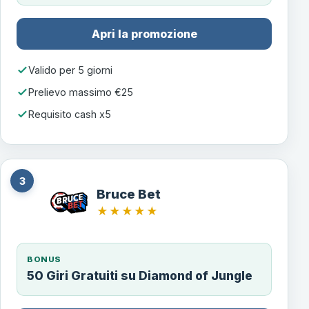
Apri la promozione
Valido per 5 giorni
Prelievo massimo €25
Requisito cash x5
3
Bruce Bet
★★★★★
BONUS
50 Giri Gratuiti su Diamond of Jungle