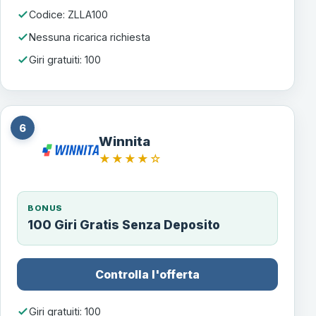
Codice: ZLLA100
Nessuna ricarica richiesta
Giri gratuiti: 100
6
Winnita
★★★★☆
BONUS
100 Giri Gratis Senza Deposito
Controlla l'offerta
Giri gratuiti: 100