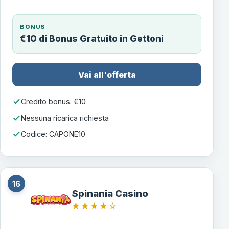
BONUS
€10 di Bonus Gratuito in Gettoni
Vai all'offerta
Credito bonus: €10
Nessuna ricarica richiesta
Codice: CAPONE10
16
Spinania Casino
★★★★☆