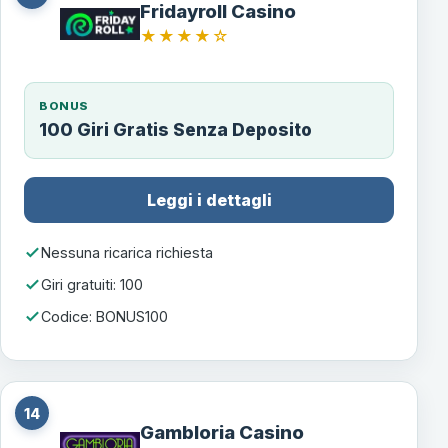
Fridayroll Casino
★★★★☆
BONUS
100 Giri Gratis Senza Deposito
Leggi i dettagli
Nessuna ricarica richiesta
Giri gratuiti: 100
Codice: BONUS100
14
Gambloria Casino