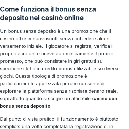
Come funziona il bonus senza
deposito nei casinò online
Un bonus senza deposito è una promozione che il
casinò offre ai nuovi iscritti senza richiedere alcun
versamento iniziale. Il giocatore si registra, verifica il
proprio account e riceve automaticamente il premio
promesso, che può consistere in giri gratuiti su
specifiche slot o in credito bonus utilizzabile su diversi
giochi. Questa tipologia di promozione è
particolarmente apprezzata perché consente di
esplorare la piattaforma senza rischiare denaro reale,
soprattutto quando si sceglie un affidabile
casino con
bonus senza deposito
.
Dal punto di vista pratico, il funzionamento è piuttosto
semplice: una volta completata la registrazione e, in