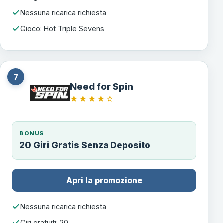
Nessuna ricarica richiesta
Gioco: Hot Triple Sevens
7
Need for Spin
★★★★☆
BONUS
20 Giri Gratis Senza Deposito
Apri la promozione
Nessuna ricarica richiesta
Giri gratuiti: 20