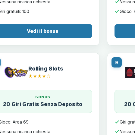
Nessuna ricarica richiesta
Nessuna
Giri gratuiti: 100
Gioco: 
Vedi il bonus
9
Rolling Slots
★★★★☆
BONUS
20 Giri Gratis Senza Deposito
20 
Gioco: Area 69
Giri grat
Nessuna ricarica richiesta
Nessuna