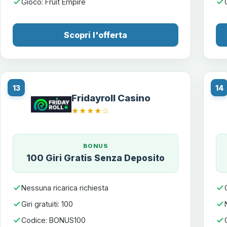
Gioco: Fruit Empire
Scopri l'offerta
13
14
Fridayroll Casino
★★★★☆
BONUS
100 Giri Gratis Senza Deposito
Nessuna ricarica richiesta
Giri gratuiti: 100
Codice: BONUS100