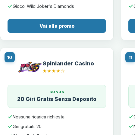
Gioco: Wild Joker's Diamonds
Vai alla promo
10
11
Spinlander Casino
★★★★☆
BONUS
20 Giri Gratis Senza Deposito
Nessuna ricarica richiesta
Giri gratuiti: 20