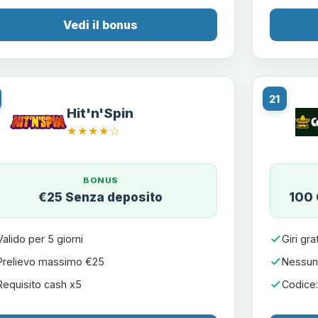
Vedi il bonus
21
Hit'n'Spin
★★★★☆
BONUS
€25 Senza deposito
100 
Valido per 5 giorni
Giri grat
Prelievo massimo €25
Nessuna
Requisito cash x5
Codice: