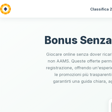
Classifica 
Bonus Senza
Giocare online senza dover ricari
non AAMS. Queste offerte perme
registrazione, offrendo un'esperi
le promozioni più trasparent
garantirti una guida chiara, a