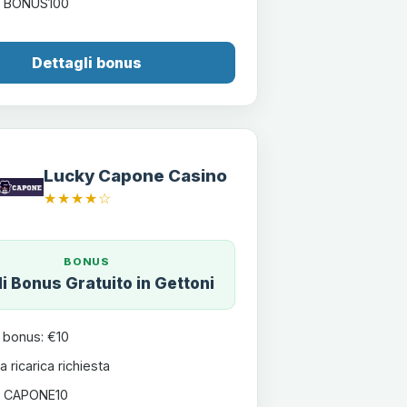
: BONUS100
Dettagli bonus
Lucky Capone Casino
★★★★☆
BONUS
i Bonus Gratuito in Gettoni
 bonus: €10
 ricarica richiesta
: CAPONE10