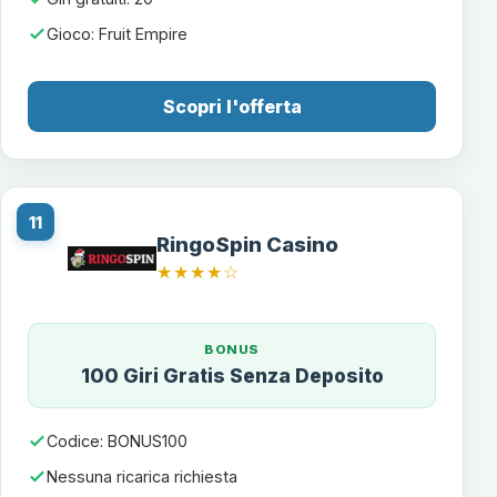
Gioco: Fruit Empire
Scopri l'offerta
11
RingoSpin Casino
★★★★☆
BONUS
100 Giri Gratis Senza Deposito
Codice: BONUS100
Nessuna ricarica richiesta