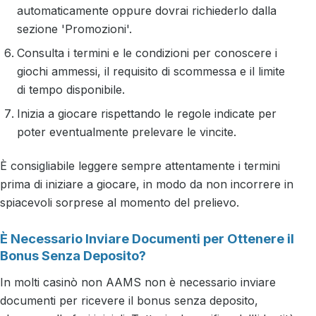
automaticamente oppure dovrai richiederlo dalla
sezione 'Promozioni'.
Consulta i termini e le condizioni per conoscere i
giochi ammessi, il requisito di scommessa e il limite
di tempo disponibile.
Inizia a giocare rispettando le regole indicate per
poter eventualmente prelevare le vincite.
È consigliabile leggere sempre attentamente i termini
prima di iniziare a giocare, in modo da non incorrere in
spiacevoli sorprese al momento del prelievo.
È Necessario Inviare Documenti per Ottenere il
Bonus Senza Deposito?
In molti casinò non AAMS non è necessario inviare
documenti per ricevere il bonus senza deposito,