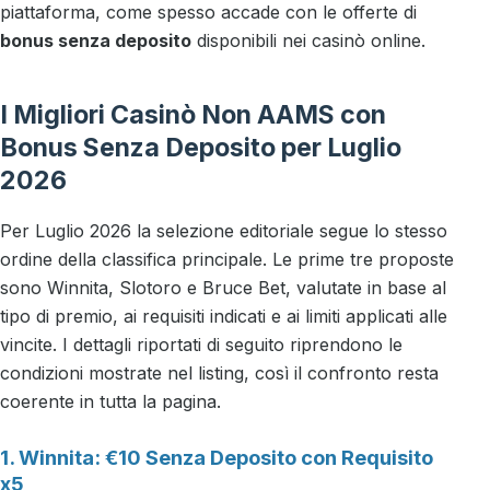
piattaforma, come spesso accade con le offerte di
bonus senza deposito
disponibili nei casinò online.
I Migliori Casinò Non AAMS con
Bonus Senza Deposito per Luglio
2026
Per Luglio 2026 la selezione editoriale segue lo stesso
ordine della classifica principale. Le prime tre proposte
sono Winnita, Slotoro e Bruce Bet, valutate in base al
tipo di premio, ai requisiti indicati e ai limiti applicati alle
vincite. I dettagli riportati di seguito riprendono le
condizioni mostrate nel listing, così il confronto resta
coerente in tutta la pagina.
1. Winnita: €10 Senza Deposito con Requisito
x5