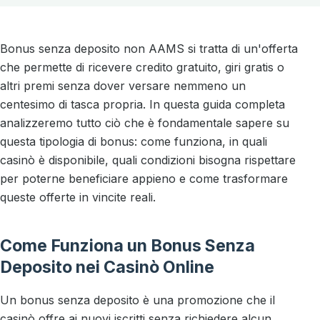
Bonus senza deposito non AAMS si tratta di un'offerta
che permette di ricevere credito gratuito, giri gratis o
altri premi senza dover versare nemmeno un
centesimo di tasca propria. In questa guida completa
analizzeremo tutto ciò che è fondamentale sapere su
questa tipologia di bonus: come funziona, in quali
casinò è disponibile, quali condizioni bisogna rispettare
per poterne beneficiare appieno e come trasformare
queste offerte in vincite reali.
Come Funziona un Bonus Senza
Deposito nei Casinò Online
Un bonus senza deposito è una promozione che il
casinò offre ai nuovi iscritti senza richiedere alcun