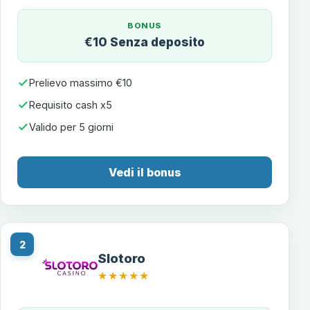
BONUS
€10 Senza deposito
Prelievo massimo €10
Requisito cash x5
Valido per 5 giorni
Vedi il bonus
2
Slotoro
★★★★★