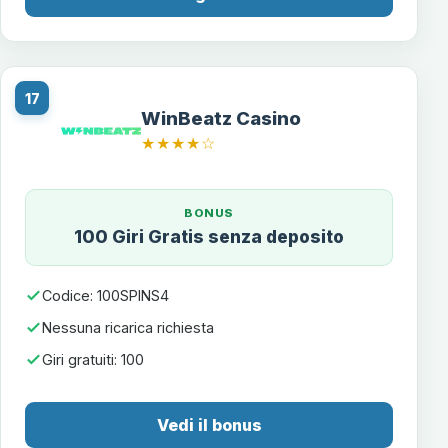
17
WinBeatz Casino
★★★★☆
BONUS
100 Giri Gratis senza deposito
Codice: 100SPINS4
Nessuna ricarica richiesta
Giri gratuiti: 100
Vedi il bonus