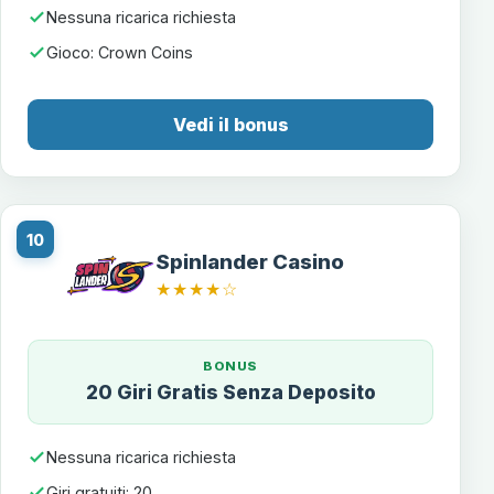
Nessuna ricarica richiesta
Gioco: Crown Coins
Vedi il bonus
10
Spinlander Casino
★★★★☆
BONUS
20 Giri Gratis Senza Deposito
Nessuna ricarica richiesta
Giri gratuiti: 20