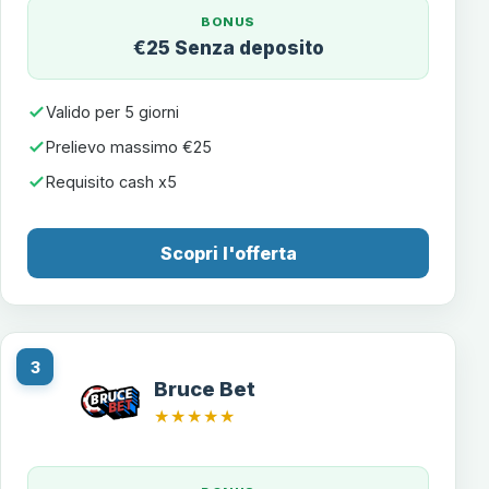
BONUS
€25 Senza deposito
Valido per 5 giorni
Prelievo massimo €25
Requisito cash x5
Scopri l'offerta
3
Bruce Bet
★★★★★