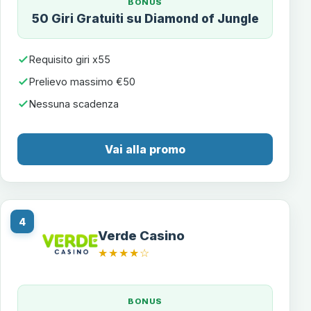
BONUS
50 Giri Gratuiti su Diamond of Jungle
Requisito giri x55
Prelievo massimo €50
Nessuna scadenza
Vai alla promo
4
Verde Casino
★★★★☆
BONUS