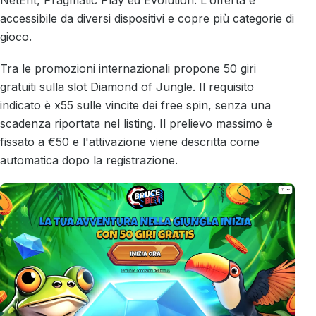
accessibile da diversi dispositivi e copre più categorie di
gioco.
Tra le promozioni internazionali propone 50 giri
gratuiti sulla slot Diamond of Jungle. Il requisito
indicato è x55 sulle vincite dei free spin, senza una
scadenza riportata nel listing. Il prelievo massimo è
fissato a €50 e l'attivazione viene descritta come
automatica dopo la registrazione.