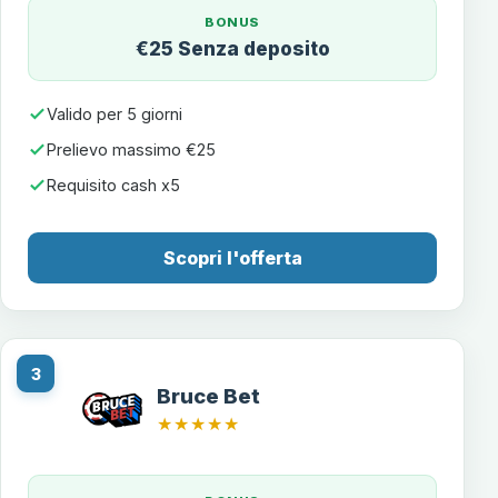
BONUS
€25 Senza deposito
Valido per 5 giorni
Prelievo massimo €25
Requisito cash x5
Scopri l'offerta
3
Bruce Bet
★★★★★