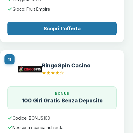
Gioco: Fruit Empire
Scopri l'offerta
11
RingoSpin Casino
★★★★☆
BONUS
100 Giri Gratis Senza Deposito
Codice: BONUS100
Nessuna ricarica richiesta