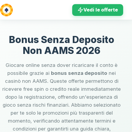
Vedi le offerte
Bonus Senza Deposito
Non AAMS 2026
Giocare online senza dover ricaricare il conto è
possibile grazie ai
bonus senza deposito
nei
casinò non AAMS. Queste offerte permettono di
ricevere free spin o credito reale immediatamente
dopo la registrazione, offrendo un'esperienza di
gioco senza rischi finanziari. Abbiamo selezionato
per te solo le promozioni più trasparenti del
momento, verificando attentamente termini e
condizioni per garantirti una guida chiara,