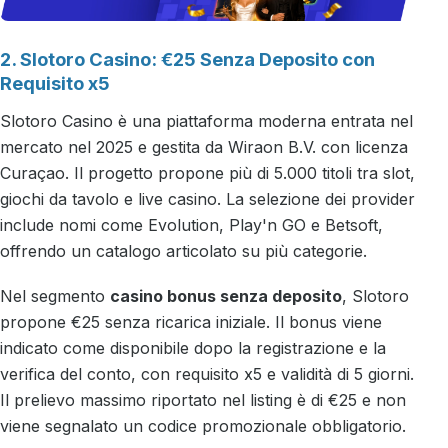
2. Slotoro Casino: €25 Senza Deposito con
Requisito x5
Slotoro Casino è una piattaforma moderna entrata nel
mercato nel 2025 e gestita da Wiraon B.V. con licenza
Curaçao. Il progetto propone più di 5.000 titoli tra slot,
giochi da tavolo e live casino. La selezione dei provider
include nomi come Evolution, Play'n GO e Betsoft,
offrendo un catalogo articolato su più categorie.
Nel segmento
casino bonus senza deposito
, Slotoro
propone €25 senza ricarica iniziale. Il bonus viene
indicato come disponibile dopo la registrazione e la
verifica del conto, con requisito x5 e validità di 5 giorni.
Il prelievo massimo riportato nel listing è di €25 e non
viene segnalato un codice promozionale obbligatorio.