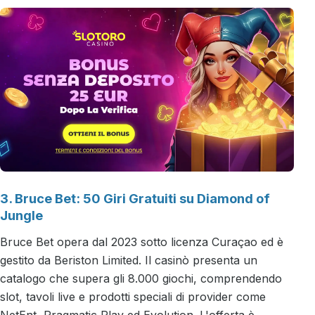
3. Bruce Bet: 50 Giri Gratuiti su Diamond of
Jungle
Bruce Bet opera dal 2023 sotto licenza Curaçao ed è
gestito da Beriston Limited. Il casinò presenta un
catalogo che supera gli 8.000 giochi, comprendendo
slot, tavoli live e prodotti speciali di provider come
NetEnt, Pragmatic Play ed Evolution. L'offerta è