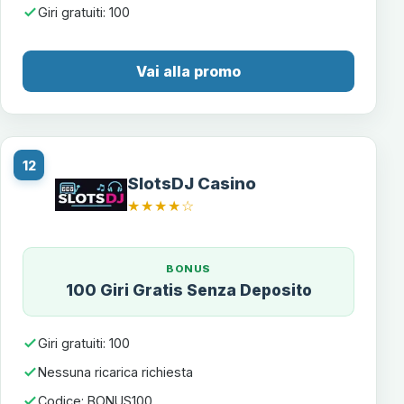
Giri gratuiti: 100
Vai alla promo
12
SlotsDJ Casino
★★★★☆
BONUS
100 Giri Gratis Senza Deposito
Giri gratuiti: 100
Nessuna ricarica richiesta
Codice: BONUS100