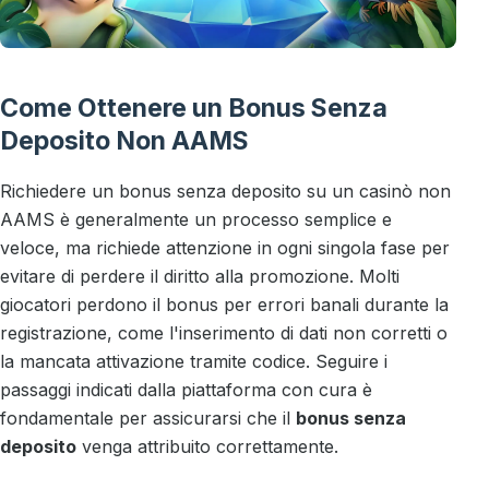
Come Ottenere un Bonus Senza
Deposito Non AAMS
Richiedere un bonus senza deposito su un casinò non
AAMS è generalmente un processo semplice e
veloce, ma richiede attenzione in ogni singola fase per
evitare di perdere il diritto alla promozione. Molti
giocatori perdono il bonus per errori banali durante la
registrazione, come l'inserimento di dati non corretti o
la mancata attivazione tramite codice. Seguire i
passaggi indicati dalla piattaforma con cura è
fondamentale per assicurarsi che il
bonus senza
deposito
venga attribuito correttamente.