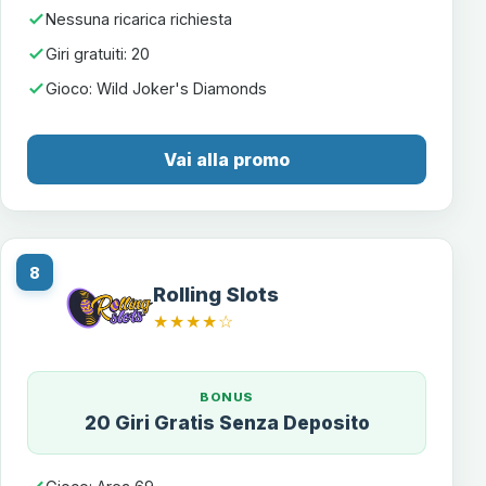
Nessuna ricarica richiesta
Giri gratuiti: 20
Gioco: Wild Joker's Diamonds
Vai alla promo
8
Rolling Slots
★★★★☆
BONUS
20 Giri Gratis Senza Deposito