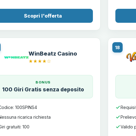
Scopri l'offerta
18
WinBeatz Casino
★★★★☆
BONUS
100 Giri Gratis senza deposito
Codice: 100SPINS4
Requisi
Nessuna ricarica richiesta
Prelie
Giri gratuiti: 100
Valido 