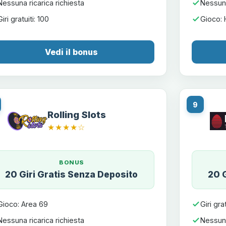
Nessuna ricarica richiesta
Nessuna
Giri gratuiti: 100
Gioco: 
Vedi il bonus
9
Rolling Slots
★★★★☆
BONUS
20 Giri Gratis Senza Deposito
20 
Gioco: Area 69
Giri grat
Nessuna ricarica richiesta
Nessuna