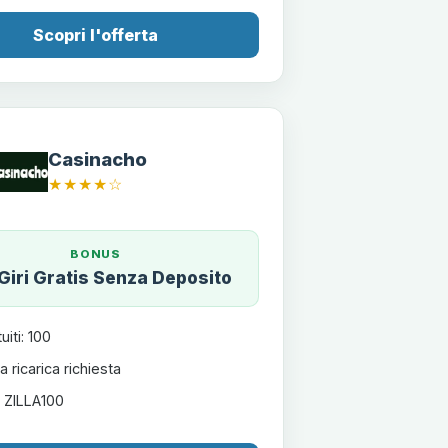
Scopri l'offerta
Casinacho
★★★★☆
BONUS
Giri Gratis Senza Deposito
uiti: 100
 ricarica richiesta
 ZILLA100