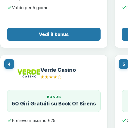
Valido per 5 giorni
Vedi il bonus
4
5
Verde Casino
★★★★☆
BONUS
50 Giri Gratuiti su Book Of Sirens
Prelievo massimo €25