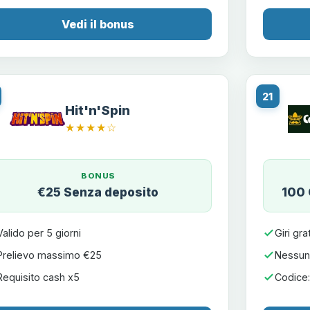
Vedi il bonus
21
Hit'n'Spin
★★★★☆
BONUS
€25 Senza deposito
100 
Valido per 5 giorni
Giri grat
Prelievo massimo €25
Nessuna
Requisito cash x5
Codice: