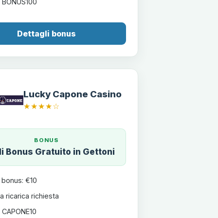
: BONUS100
Dettagli bonus
Lucky Capone Casino
★★★★☆
BONUS
i Bonus Gratuito in Gettoni
 bonus: €10
 ricarica richiesta
: CAPONE10