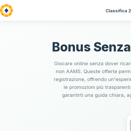
Classifica 
Bonus Senza
Giocare online senza dover ricari
non AAMS. Queste offerte perme
registrazione, offrendo un'esperi
le promozioni più trasparent
garantirti una guida chiara, a