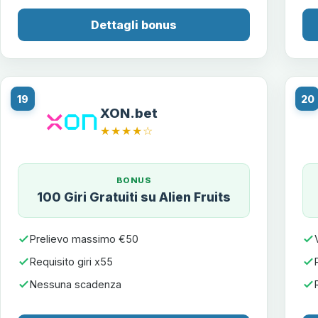
Dettagli bonus
19
20
XON.bet
★★★★☆
BONUS
100 Giri Gratuiti su Alien Fruits
Prelievo massimo €50
Requisito giri x55
Nessuna scadenza