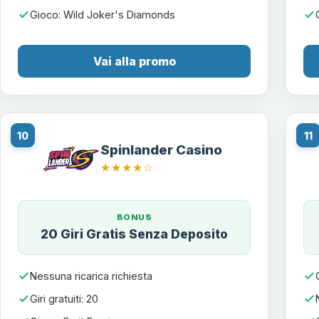
Gioco: Wild Joker's Diamonds
Vai alla promo
10
11
Spinlander Casino
★★★★☆
BONUS
20 Giri Gratis Senza Deposito
Nessuna ricarica richiesta
Giri gratuiti: 20