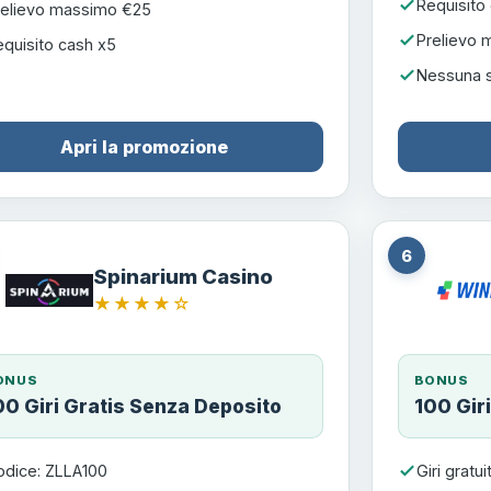
Requisito 
relievo massimo €25
Prelievo
equisito cash x5
Nessuna 
Apri la promozione
6
Spinarium Casino
★★★★☆
ONUS
BONUS
00 Giri Gratis Senza Deposito
100 Gir
odice: ZLLA100
Giri gratuit