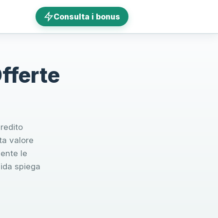
Consulta i bonus
fferte
redito
ta valore
mente le
uida spiega