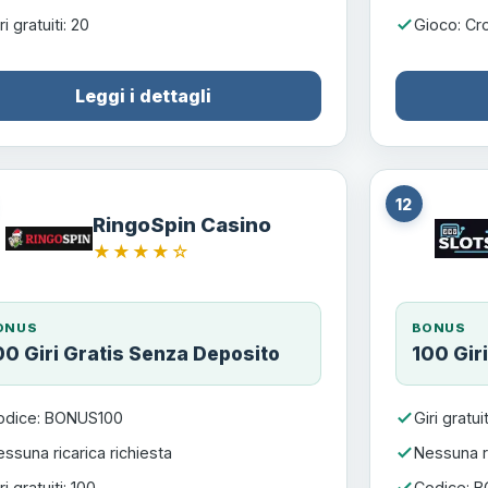
ri gratuiti: 20
Gioco: Cr
Leggi i dettagli
12
RingoSpin Casino
★★★★☆
ONUS
BONUS
00 Giri Gratis Senza Deposito
100 Gir
odice: BONUS100
Giri gratuit
ssuna ricarica richiesta
Nessuna ri
ri gratuiti: 100
Codice: 