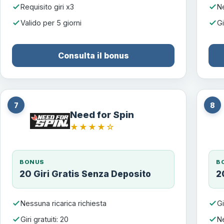
Requisito giri x3
Ne
Valido per 5 giorni
Gi
Consulta il bonus
7
8
Need for Spin
★★★★☆
BONUS
B
20 Giri Gratis Senza Deposito
2
Nessuna ricarica richiesta
G
Giri gratuiti: 20
Ne