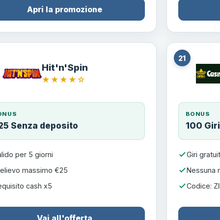
Apri la promozione
21
Hit'n'Spin
★★★★☆
ONUS
BONUS
25 Senza deposito
100 Gir
lido per 5 giorni
Giri gratuit
relievo massimo €25
Nessuna ri
equisito cash x5
Codice: Z
Vai all'offerta