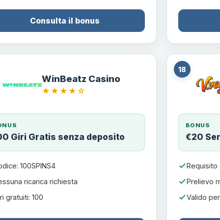
Consulta il bonus
18
WinBeatz Casino
★★★★☆
ONUS
BONUS
00 Giri Gratis senza deposito
€20 Sen
odice: 100SPINS4
Requisito
ssuna ricarica richiesta
Prelievo
ri gratuiti: 100
Valido per