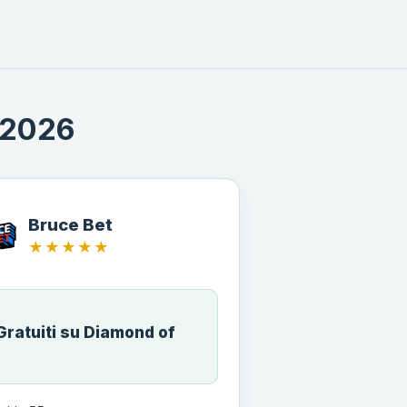
 2026
Bruce Bet
★★★★★
Gratuiti su Diamond of