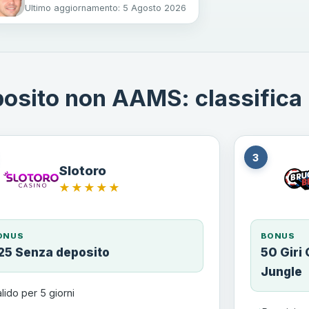
Ultimo aggiornamento: 5 Agosto 2026
osito non AAMS: classifica
3
Slotoro
★★★★★
ONUS
BONUS
25 Senza deposito
50 Giri 
Jungle
lido per 5 giorni