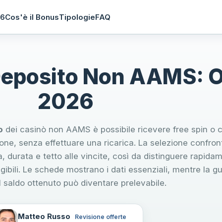
26
Cos'è il Bonus
Tipologie
FAQ
eposito Non AAMS: O
2026
o
dei casinò non AAMS è possibile ricevere free spin o c
one, senza effettuare una ricarica. La selezione confron
ata, durata e tetto alle vincite, così da distinguere rapida
gibili. Le schede mostrano i dati essenziali, mentre la g
l saldo ottenuto può diventare prelevabile.
Matteo Russo
Revisione offerte