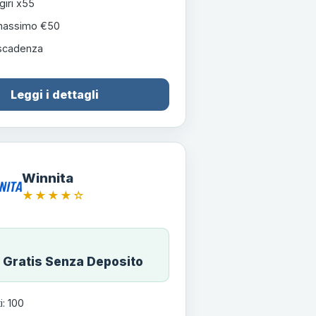
giri x55
 massimo €50
scadenza
Leggi i dettagli
Winnita
★★★★☆
i Gratis Senza Deposito
i: 100