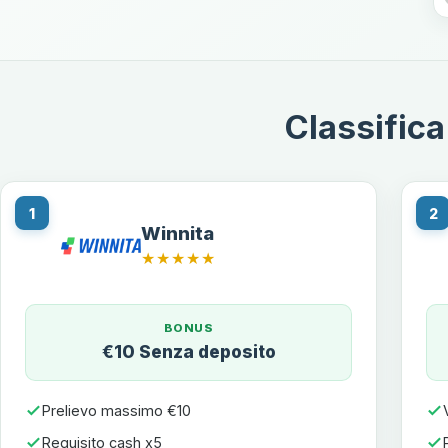
Classific
1
2
Winnita
★★★★★
BONUS
€10 Senza deposito
Prelievo massimo €10
Requisito cash x5