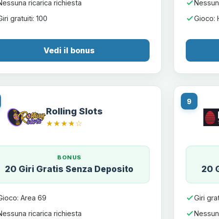
Nessuna ricarica richiesta
Nessuna
Giri gratuiti: 100
Gioco: 
Vedi il bonus
9
Rolling Slots
★★★★☆
BONUS
20 Giri Gratis Senza Deposito
20 
Gioco: Area 69
Giri grat
Nessuna ricarica richiesta
Nessuna