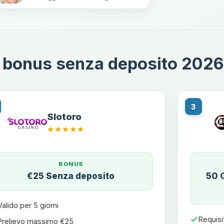
a bonus senza deposito 2026
3
Slotoro
★★★★★
BONUS
€25 Senza deposito
50 G
Valido per 5 giorni
Requisi
Prelievo massimo €25