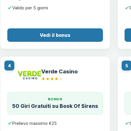
Valido per 5 giorni
Vedi il bonus
4
5
Verde Casino
★★★★☆
BONUS
50 Giri Gratuiti su Book Of Sirens
Prelievo massimo €25