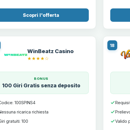
Scopri l'offerta
18
WinBeatz Casino
★★★★☆
BONUS
100 Giri Gratis senza deposito
Codice: 100SPINS4
Requisi
Nessuna ricarica richiesta
Prelie
Giri gratuiti: 100
Valido 