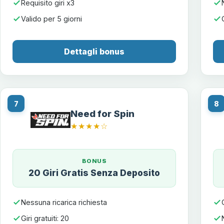
Requisito giri x3
Valido per 5 giorni
Dettagli bonus
7
8
Need for Spin
★★★★☆
BONUS
20 Giri Gratis Senza Deposito
Nessuna ricarica richiesta
Giri gratuiti: 20