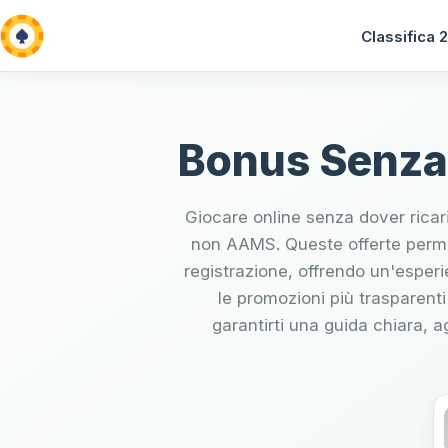
Classifica 
Bonus Senza
Giocare online senza dover ricari
non AAMS. Queste offerte perme
registrazione, offrendo un'esperi
le promozioni più trasparent
garantirti una guida chiara, a