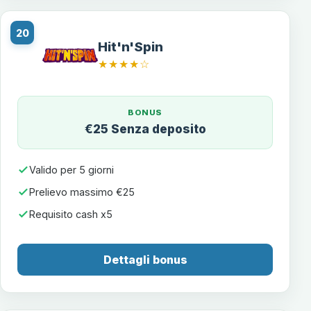
20
Hit'n'Spin
★★★★☆
BONUS
€25 Senza deposito
Valido per 5 giorni
Prelievo massimo €25
Requisito cash x5
Dettagli bonus