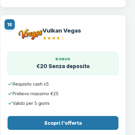
18
Vulkan Vegas
★★★★☆
BONUS
€20 Senza deposito
Requisito cash x5
Prelievo massimo €25
Valido per 5 giorni
Scopri l'offerta