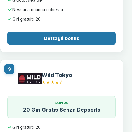
Gioco: Area 69
Nessuna ricarica richiesta
Giri gratuiti: 20
Dettagli bonus
9
Wild Tokyo
★★★★☆
BONUS
20 Giri Gratis Senza Deposito
Giri gratuiti: 20