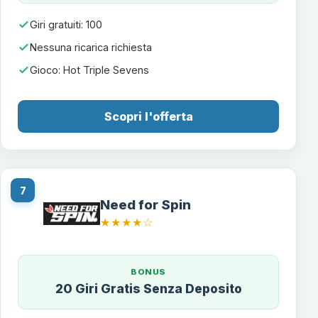
Giri gratuiti: 100
Nessuna ricarica richiesta
Gioco: Hot Triple Sevens
Scopri l'offerta
7
Need for Spin
★★★★☆
BONUS
20 Giri Gratis Senza Deposito