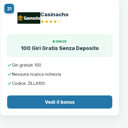
21
Casinacho
★★★★☆
BONUS
100 Giri Gratis Senza Deposito
Giri gratuiti: 100
Nessuna ricarica richiesta
Codice: ZILLA100
Vedi il bonus