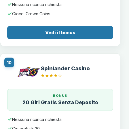
Nessuna ricarica richiesta
Gioco: Crown Coins
Vedi il bonus
10
Spinlander Casino
★★★★☆
BONUS
20 Giri Gratis Senza Deposito
Nessuna ricarica richiesta
Giri gratuiti: 20