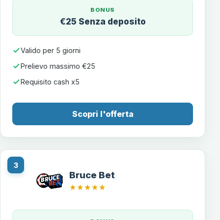
BONUS
€25 Senza deposito
Valido per 5 giorni
Prelievo massimo €25
Requisito cash x5
Scopri l'offerta
3
Bruce Bet
★★★★★