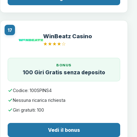
17
WinBeatz Casino
★★★★☆
BONUS
100 Giri Gratis senza deposito
Codice: 100SPINS4
Nessuna ricarica richiesta
Giri gratuiti: 100
Vedi il bonus