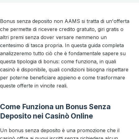
Bonus senza deposito non AAMS si tratta di un'offerta
che permette di ricevere credito gratuito, giri gratis o
altri premi senza dover versare nemmeno un
centesimo di tasca propria. In questa guida completa
analizzeremo tutto ciò che è fondamentale sapere su
questa tipologia di bonus: come funziona, in quali
casinò è disponibile, quali condizioni bisogna rispettare
per poterne beneficiare appieno e come trasformare
queste offerte in vincite reali.
Come Funziona un Bonus Senza
Deposito nei Casinò Online
Un bonus senza deposito è una promozione che il
casinò offre ai nuovi iscritti senza richiedere alcun