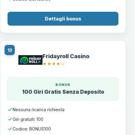
Dettagli bonus
13
Fridayroll Casino
★★★★☆
BONUS
100 Giri Gratis Senza Deposito
Nessuna ricarica richiesta
Giri gratuiti: 100
Codice: BONUS100