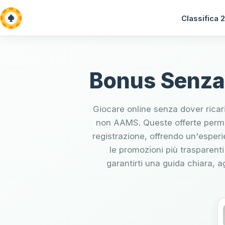
Classifica 
Bonus Senza
Giocare online senza dover ricari
non AAMS. Queste offerte perme
registrazione, offrendo un'esperi
le promozioni più trasparent
garantirti una guida chiara, a