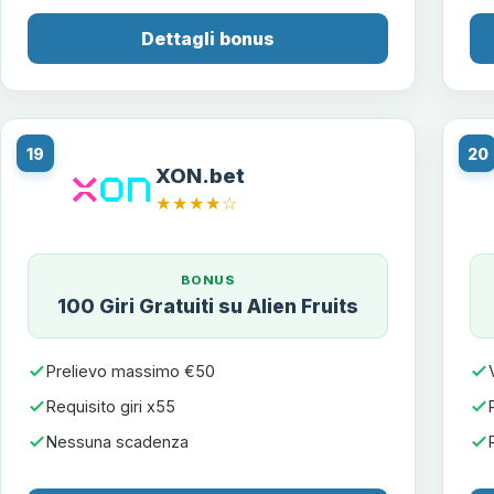
Dettagli bonus
19
20
XON.bet
★★★★☆
BONUS
100 Giri Gratuiti su Alien Fruits
Prelievo massimo €50
Requisito giri x55
Nessuna scadenza