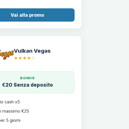
Vai alla promo
Vulkan Vegas
★★★★☆
BONUS
€20 Senza deposito
to cash x5
vo massimo €25
per 5 giorni