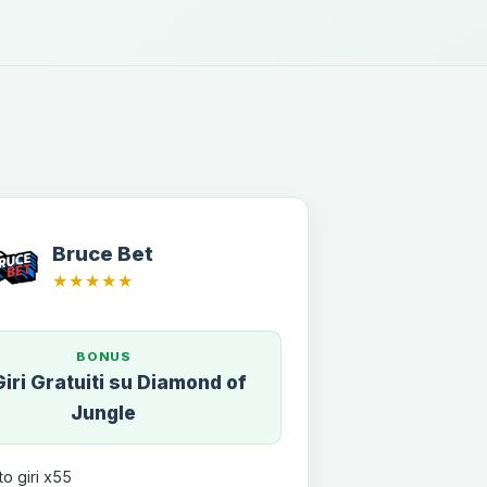
Bruce Bet
★★★★★
BONUS
iri Gratuiti su Diamond of
Jungle
to giri x55