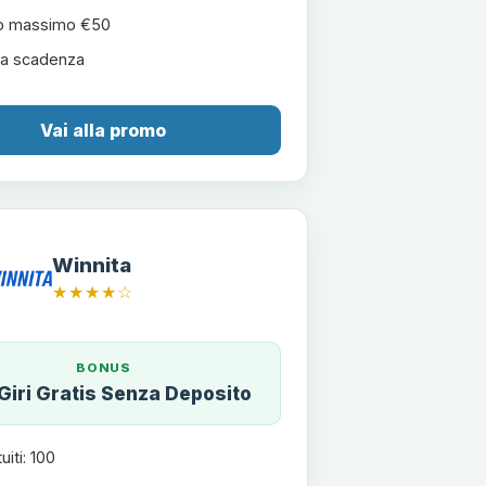
vo massimo €50
a scadenza
Vai alla promo
Winnita
★★★★☆
BONUS
Giri Gratis Senza Deposito
uiti: 100