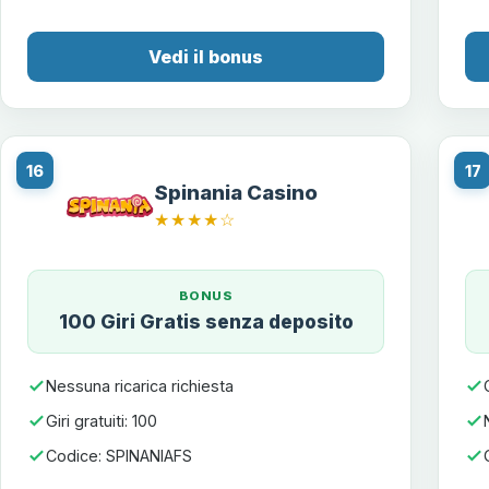
Vedi il bonus
16
17
Spinania Casino
★★★★☆
BONUS
100 Giri Gratis senza deposito
Nessuna ricarica richiesta
Giri gratuiti: 100
Codice: SPINANIAFS