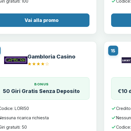
Giri gratuiti: 100
Codice
Vai alla promo
15
Gambloria Casino
★★★★☆
BONUS
50 Giri Gratis Senza Deposito
€10 d
Codice: LORI50
Credito
Nessuna ricarica richiesta
Nessuna
Giri gratuiti: 50
Codice