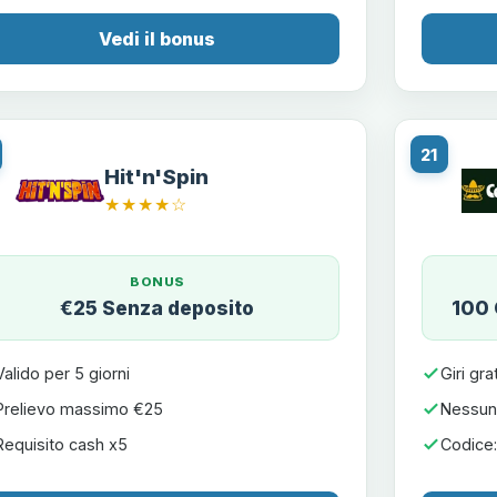
Vedi il bonus
21
Hit'n'Spin
★★★★☆
BONUS
€25 Senza deposito
100 
Valido per 5 giorni
Giri grat
Prelievo massimo €25
Nessuna
Requisito cash x5
Codice: