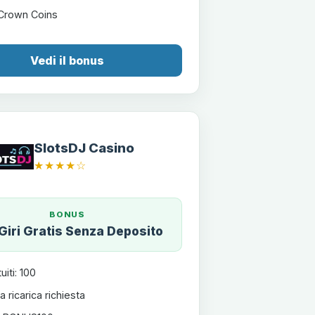
 Crown Coins
Vedi il bonus
SlotsDJ Casino
★★★★☆
BONUS
Giri Gratis Senza Deposito
uiti: 100
 ricarica richiesta