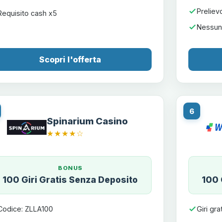
Prelie
Requisito cash x5
Nessun
Scopri l'offerta
6
Spinarium Casino
★★★★☆
BONUS
100 Giri Gratis Senza Deposito
100 
Codice: ZLLA100
Giri grat