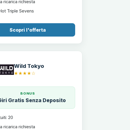
 ricarica richiesta
Hot Triple Sevens
Scopri l'offerta
Wild Tokyo
★★★★☆
BONUS
Giri Gratis Senza Deposito
uiti: 20
 ricarica richiesta