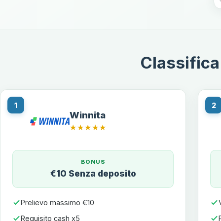
Classific
1
2
Winnita
★★★★★
BONUS
€10 Senza deposito
Prelievo massimo €10
Requisito cash x5