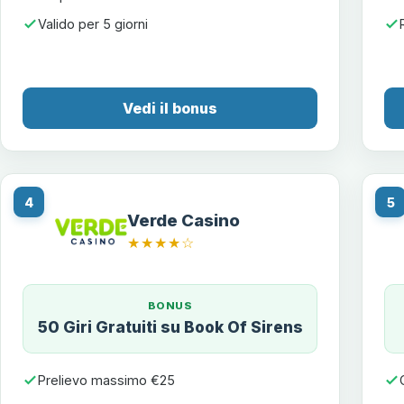
Valido per 5 giorni
Vedi il bonus
4
5
Verde Casino
★★★★☆
BONUS
50 Giri Gratuiti su Book Of Sirens
Prelievo massimo €25