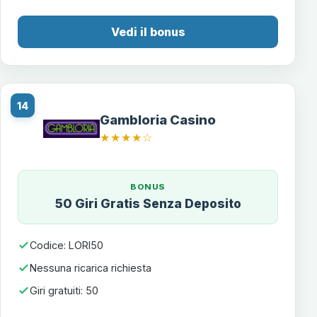
Vedi il bonus
14
Gambloria Casino
★★★★☆
BONUS
50 Giri Gratis Senza Deposito
Codice: LORI50
Nessuna ricarica richiesta
Giri gratuiti: 50