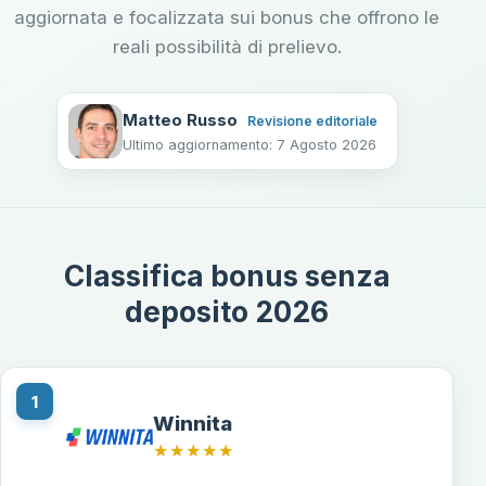
aggiornata e focalizzata sui bonus che offrono le
reali possibilità di prelievo.
Matteo Russo
Revisione editoriale
Ultimo aggiornamento: 7 Agosto 2026
Classifica bonus senza
deposito 2026
1
Winnita
★★★★★