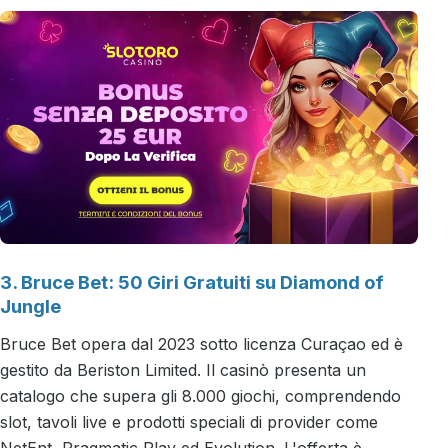
3. Bruce Bet: 50 Giri Gratuiti su Diamond of
Jungle
Bruce Bet opera dal 2023 sotto licenza Curaçao ed è
gestito da Beriston Limited. Il casinò presenta un
catalogo che supera gli 8.000 giochi, comprendendo
slot, tavoli live e prodotti speciali di provider come
NetEnt, Pragmatic Play ed Evolution. L'offerta è