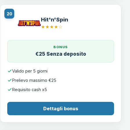
20
Hit'n'Spin
★★★★☆
BONUS
€25 Senza deposito
Valido per 5 giorni
Prelievo massimo €25
Requisito cash x5
Dettagli bonus