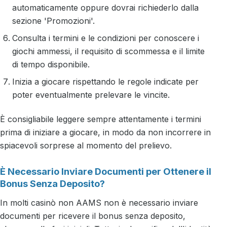
automaticamente oppure dovrai richiederlo dalla
sezione 'Promozioni'.
Consulta i termini e le condizioni per conoscere i
giochi ammessi, il requisito di scommessa e il limite
di tempo disponibile.
Inizia a giocare rispettando le regole indicate per
poter eventualmente prelevare le vincite.
È consigliabile leggere sempre attentamente i termini
prima di iniziare a giocare, in modo da non incorrere in
spiacevoli sorprese al momento del prelievo.
È Necessario Inviare Documenti per Ottenere il
Bonus Senza Deposito?
In molti casinò non AAMS non è necessario inviare
documenti per ricevere il bonus senza deposito,