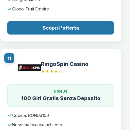
Gioco: Fruit Empire
Scopri l'offerta
11
RingoSpin Casino
★★★★☆
BONUS
100 Giri Gratis Senza Deposito
Codice: BONUS100
Nessuna ricarica richiesta