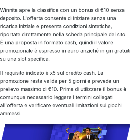
Winnita apre la classifica con un bonus di €10 senza
deposito. L'offerta consente di iniziare senza una
ricarica iniziale e presenta condizioni sintetiche,
riportate direttamente nella scheda principale del sito.
È una proposta in formato cash, quindi il valore
promozionale è espresso in euro anziché in giri gratuiti
su una slot specifica.
Il requisito indicato è x5 sul credito cash. La
promozione resta valida per 5 giorni e prevede un
prelievo massimo di €10. Prima di utilizzare il bonus è
comunque necessario leggere i termini collegati
all'offerta e verificare eventuali limitazioni sui giochi
ammessi.