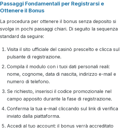
Passaggi Fondamentali per Registrarsi e
Ottenere il Bonus
La procedura per ottenere il bonus senza deposito si
svolge in pochi passaggi chiari. Di seguito la sequenza
standard da seguire:
Visita il sito ufficiale del casinò prescelto e clicca sul
pulsante di registrazione.
Compila il modulo con i tuoi dati personali reali:
nome, cognome, data di nascita, indirizzo e-mail e
numero di telefono.
Se richiesto, inserisci il codice promozionale nel
campo apposito durante la fase di registrazione.
Conferma la tua e-mail cliccando sul link di verifica
inviato dalla piattaforma.
Accedi al tuo account: il bonus verrà accreditato