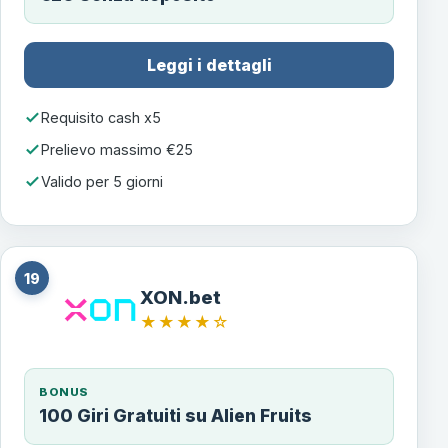
Leggi i dettagli
Requisito cash x5
Prelievo massimo €25
Valido per 5 giorni
19
XON.bet
★★★★☆
BONUS
100 Giri Gratuiti su Alien Fruits