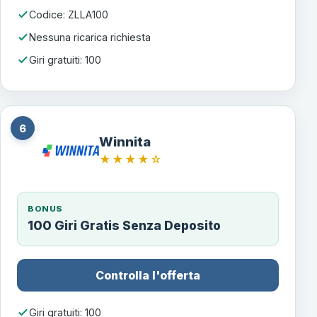
Codice: ZLLA100
Nessuna ricarica richiesta
Giri gratuiti: 100
6
Winnita
★★★★☆
BONUS
100 Giri Gratis Senza Deposito
Controlla l'offerta
Giri gratuiti: 100