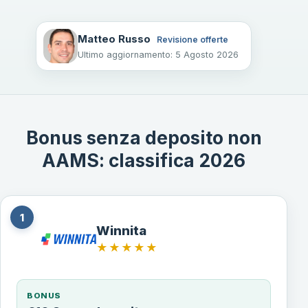
Matteo Russo
Revisione offerte
Ultimo aggiornamento: 5 Agosto 2026
Bonus senza deposito non
AAMS: classifica 2026
1
Winnita
★★★★★
BONUS