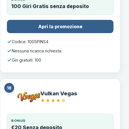
100 Giri Gratis senza deposito
Apri la promozione
Codice: 100SPINS4
Nessuna ricarica richiesta
Giri gratuiti: 100
18
Vulkan Vegas
★★★★☆
BONUS
€20 Senza deposito