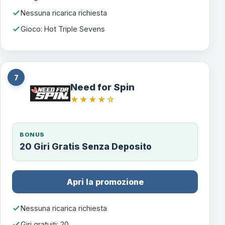
Nessuna ricarica richiesta
Gioco: Hot Triple Sevens
7
Need for Spin
★★★★☆
BONUS
20 Giri Gratis Senza Deposito
Apri la promozione
Nessuna ricarica richiesta
Giri gratuiti: 20