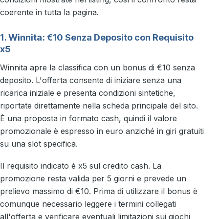
coerente in tutta la pagina.
1. Winnita: €10 Senza Deposito con Requisito
x5
Winnita apre la classifica con un bonus di €10 senza
deposito. L'offerta consente di iniziare senza una
ricarica iniziale e presenta condizioni sintetiche,
riportate direttamente nella scheda principale del sito.
È una proposta in formato cash, quindi il valore
promozionale è espresso in euro anziché in giri gratuiti
su una slot specifica.
Il requisito indicato è x5 sul credito cash. La
promozione resta valida per 5 giorni e prevede un
prelievo massimo di €10. Prima di utilizzare il bonus è
comunque necessario leggere i termini collegati
all'offerta e verificare eventuali limitazioni sui giochi