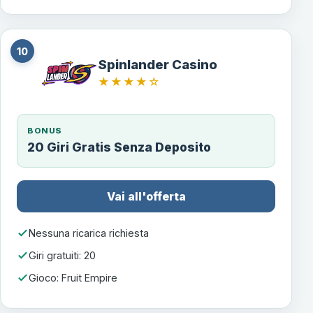
10
Spinlander Casino
★★★★☆
BONUS
20 Giri Gratis Senza Deposito
Vai all'offerta
Nessuna ricarica richiesta
Giri gratuiti: 20
Gioco: Fruit Empire