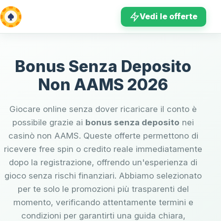
Vedi le offerte
Bonus Senza Deposito
Non AAMS 2026
Giocare online senza dover ricaricare il conto è
possibile grazie ai
bonus senza deposito
nei
casinò non AAMS. Queste offerte permettono di
ricevere free spin o credito reale immediatamente
dopo la registrazione, offrendo un'esperienza di
gioco senza rischi finanziari. Abbiamo selezionato
per te solo le promozioni più trasparenti del
momento, verificando attentamente termini e
condizioni per garantirti una guida chiara,