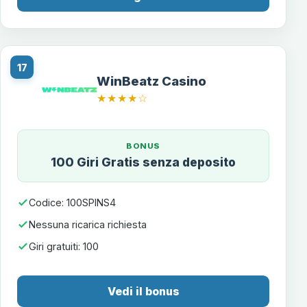
17
WinBeatz Casino
★★★★☆
BONUS
100 Giri Gratis senza deposito
Codice: 100SPINS4
Nessuna ricarica richiesta
Giri gratuiti: 100
Vedi il bonus