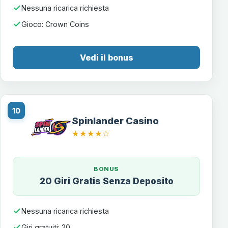
Nessuna ricarica richiesta
Gioco: Crown Coins
Vedi il bonus
10
Spinlander Casino
★★★★☆
BONUS
20 Giri Gratis Senza Deposito
Nessuna ricarica richiesta
Giri gratuiti: 20