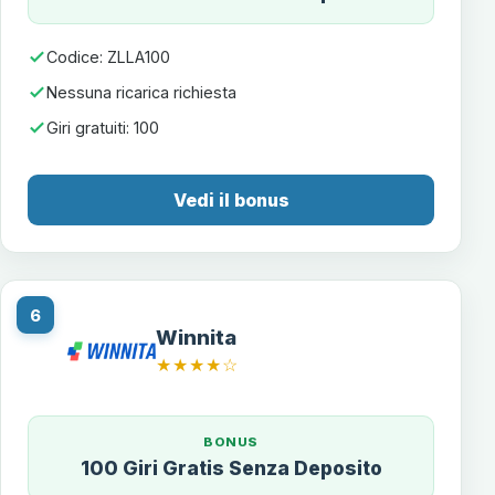
Codice: ZLLA100
Nessuna ricarica richiesta
Giri gratuiti: 100
Vedi il bonus
6
Winnita
★★★★☆
BONUS
100 Giri Gratis Senza Deposito