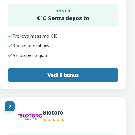
BONUS
€10 Senza deposito
Prelievo massimo €10
Requisito cash x5
Valido per 5 giorni
Vedi il bonus
2
Slotoro
★★★★★