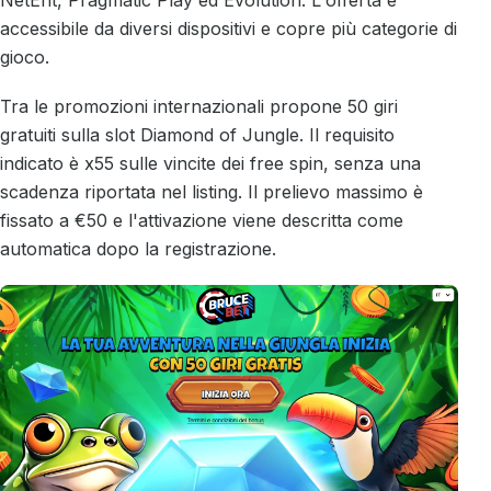
accessibile da diversi dispositivi e copre più categorie di
gioco.
Tra le promozioni internazionali propone 50 giri
gratuiti sulla slot Diamond of Jungle. Il requisito
indicato è x55 sulle vincite dei free spin, senza una
scadenza riportata nel listing. Il prelievo massimo è
fissato a €50 e l'attivazione viene descritta come
automatica dopo la registrazione.