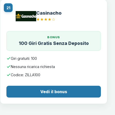
21
Casinacho
★★★★☆
BONUS
100 Giri Gratis Senza Deposito
Giri gratuiti: 100
Nessuna ricarica richiesta
Codice: ZILLA100
Vedi il bonus