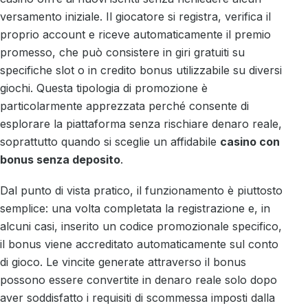
versamento iniziale. Il giocatore si registra, verifica il
proprio account e riceve automaticamente il premio
promesso, che può consistere in giri gratuiti su
specifiche slot o in credito bonus utilizzabile su diversi
giochi. Questa tipologia di promozione è
particolarmente apprezzata perché consente di
esplorare la piattaforma senza rischiare denaro reale,
soprattutto quando si sceglie un affidabile
casino con
bonus senza deposito
.
Dal punto di vista pratico, il funzionamento è piuttosto
semplice: una volta completata la registrazione e, in
alcuni casi, inserito un codice promozionale specifico,
il bonus viene accreditato automaticamente sul conto
di gioco. Le vincite generate attraverso il bonus
possono essere convertite in denaro reale solo dopo
aver soddisfatto i requisiti di scommessa imposti dalla