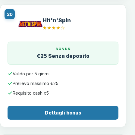
20
Hit'n'Spin
★★★★☆
BONUS
€25 Senza deposito
Valido per 5 giorni
Prelievo massimo €25
Requisito cash x5
Dettagli bonus