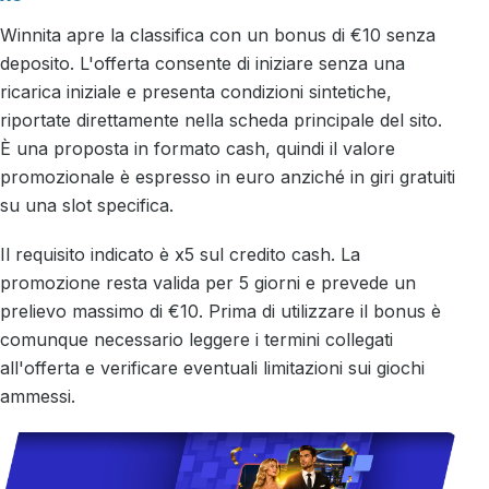
Winnita apre la classifica con un bonus di €10 senza
deposito. L'offerta consente di iniziare senza una
ricarica iniziale e presenta condizioni sintetiche,
riportate direttamente nella scheda principale del sito.
È una proposta in formato cash, quindi il valore
promozionale è espresso in euro anziché in giri gratuiti
su una slot specifica.
Il requisito indicato è x5 sul credito cash. La
promozione resta valida per 5 giorni e prevede un
prelievo massimo di €10. Prima di utilizzare il bonus è
comunque necessario leggere i termini collegati
all'offerta e verificare eventuali limitazioni sui giochi
ammessi.