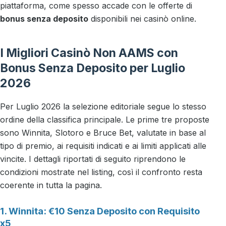
piattaforma, come spesso accade con le offerte di
bonus senza deposito
disponibili nei casinò online.
I Migliori Casinò Non AAMS con
Bonus Senza Deposito per Luglio
2026
Per Luglio 2026 la selezione editoriale segue lo stesso
ordine della classifica principale. Le prime tre proposte
sono Winnita, Slotoro e Bruce Bet, valutate in base al
tipo di premio, ai requisiti indicati e ai limiti applicati alle
vincite. I dettagli riportati di seguito riprendono le
condizioni mostrate nel listing, così il confronto resta
coerente in tutta la pagina.
1. Winnita: €10 Senza Deposito con Requisito
x5