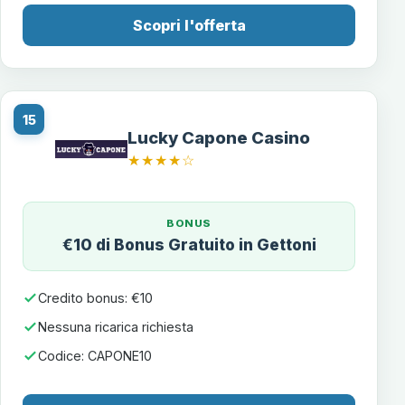
Scopri l'offerta
15
Lucky Capone Casino
★★★★☆
BONUS
€10 di Bonus Gratuito in Gettoni
Credito bonus: €10
Nessuna ricarica richiesta
Codice: CAPONE10