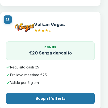
18
Vulkan Vegas
★★★★☆
BONUS
€20 Senza deposito
Requisito cash x5
Prelievo massimo €25
Valido per 5 giorni
Scopri l'offerta