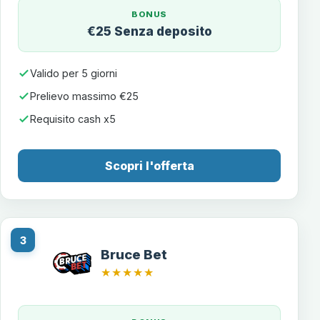
BONUS
€25 Senza deposito
Valido per 5 giorni
Prelievo massimo €25
Requisito cash x5
Scopri l'offerta
3
Bruce Bet
★★★★★