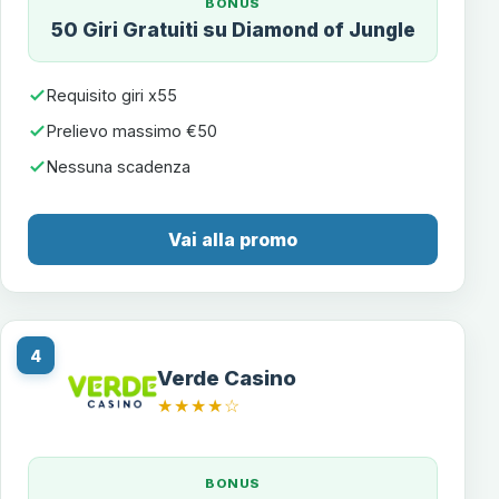
BONUS
50 Giri Gratuiti su Diamond of Jungle
Requisito giri x55
Prelievo massimo €50
Nessuna scadenza
Vai alla promo
4
Verde Casino
★★★★☆
BONUS