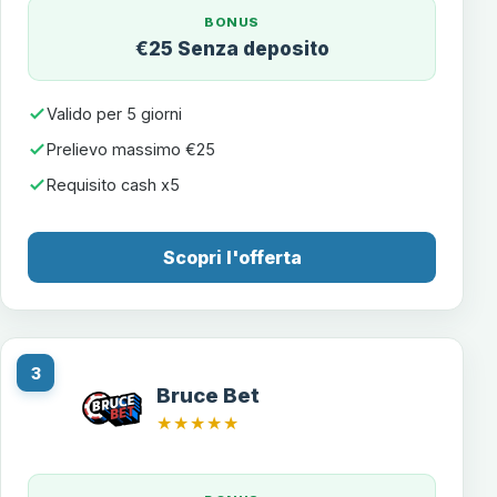
BONUS
€25 Senza deposito
Valido per 5 giorni
Prelievo massimo €25
Requisito cash x5
Scopri l'offerta
3
Bruce Bet
★★★★★