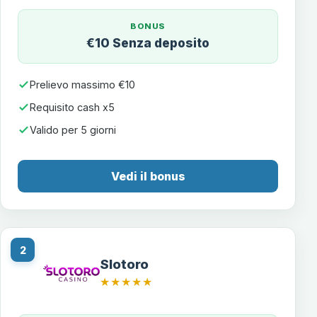
BONUS
€10 Senza deposito
Prelievo massimo €10
Requisito cash x5
Valido per 5 giorni
Vedi il bonus
2
Slotoro
★★★★★