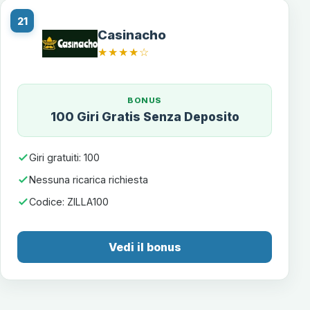
21
Casinacho
★★★★☆
BONUS
100 Giri Gratis Senza Deposito
Giri gratuiti: 100
Nessuna ricarica richiesta
Codice: ZILLA100
Vedi il bonus