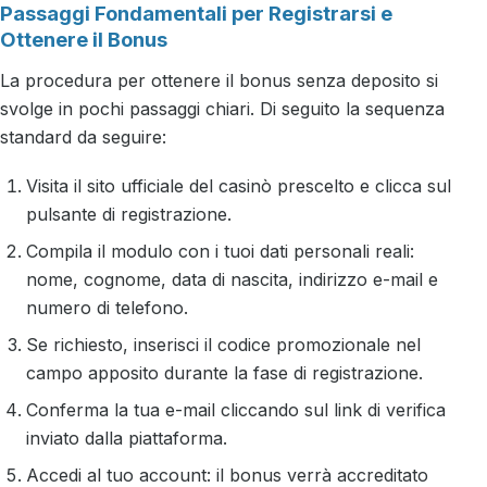
Passaggi Fondamentali per Registrarsi e
Ottenere il Bonus
La procedura per ottenere il bonus senza deposito si
svolge in pochi passaggi chiari. Di seguito la sequenza
standard da seguire:
Visita il sito ufficiale del casinò prescelto e clicca sul
pulsante di registrazione.
Compila il modulo con i tuoi dati personali reali:
nome, cognome, data di nascita, indirizzo e-mail e
numero di telefono.
Se richiesto, inserisci il codice promozionale nel
campo apposito durante la fase di registrazione.
Conferma la tua e-mail cliccando sul link di verifica
inviato dalla piattaforma.
Accedi al tuo account: il bonus verrà accreditato