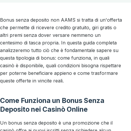
Bonus senza deposito non AAMS si tratta di un'offerta
che permette di ricevere credito gratuito, giri gratis o
altri premi senza dover versare nemmeno un
centesimo di tasca propria. In questa guida completa
analizzeremo tutto ciò che è fondamentale sapere su
questa tipologia di bonus: come funziona, in quali
casinò è disponibile, quali condizioni bisogna rispettare
per poterne beneficiare appieno e come trasformare
queste offerte in vincite reali.
Come Funziona un Bonus Senza
Deposito nei Casinò Online
Un bonus senza deposito è una promozione che il
casinò offre ai nuovi iscritti senza richiedere alcun