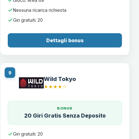
Gioco: Area 69
Nessuna ricarica richiesta
Giri gratuiti: 20
Dettagli bonus
9
Wild Tokyo
★★★★☆
BONUS
20 Giri Gratis Senza Deposito
Giri gratuiti: 20