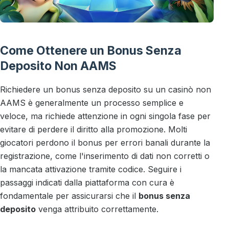
Come Ottenere un Bonus Senza
Deposito Non AAMS
Richiedere un bonus senza deposito su un casinò non
AAMS è generalmente un processo semplice e
veloce, ma richiede attenzione in ogni singola fase per
evitare di perdere il diritto alla promozione. Molti
giocatori perdono il bonus per errori banali durante la
registrazione, come l'inserimento di dati non corretti o
la mancata attivazione tramite codice. Seguire i
passaggi indicati dalla piattaforma con cura è
fondamentale per assicurarsi che il
bonus senza
deposito
venga attribuito correttamente.