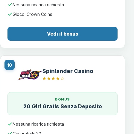
Nessuna ricarica richiesta
Gioco: Crown Coins
Vedi il bonus
10
Spinlander Casino
★★★★☆
BONUS
20 Giri Gratis Senza Deposito
Nessuna ricarica richiesta
Giri gratuiti: 20