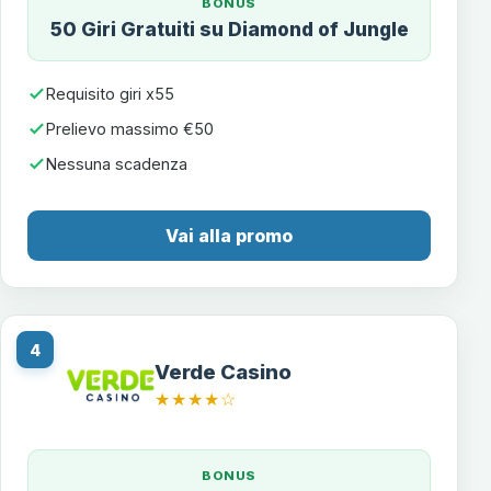
BONUS
50 Giri Gratuiti su Diamond of Jungle
Requisito giri x55
Prelievo massimo €50
Nessuna scadenza
Vai alla promo
4
Verde Casino
★★★★☆
BONUS