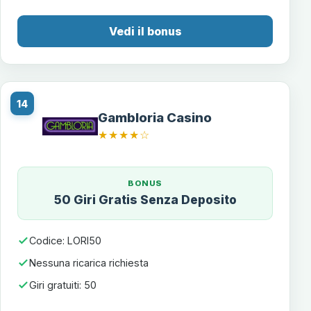
Vedi il bonus
14
Gambloria Casino
★★★★☆
BONUS
50 Giri Gratis Senza Deposito
Codice: LORI50
Nessuna ricarica richiesta
Giri gratuiti: 50