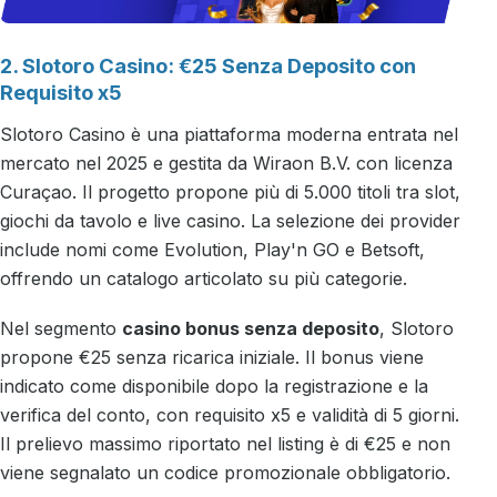
2. Slotoro Casino: €25 Senza Deposito con
Requisito x5
Slotoro Casino è una piattaforma moderna entrata nel
mercato nel 2025 e gestita da Wiraon B.V. con licenza
Curaçao. Il progetto propone più di 5.000 titoli tra slot,
giochi da tavolo e live casino. La selezione dei provider
include nomi come Evolution, Play'n GO e Betsoft,
offrendo un catalogo articolato su più categorie.
Nel segmento
casino bonus senza deposito
, Slotoro
propone €25 senza ricarica iniziale. Il bonus viene
indicato come disponibile dopo la registrazione e la
verifica del conto, con requisito x5 e validità di 5 giorni.
Il prelievo massimo riportato nel listing è di €25 e non
viene segnalato un codice promozionale obbligatorio.