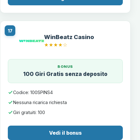
17
WinBeatz Casino
★★★★☆
BONUS
100 Giri Gratis senza deposito
Codice: 100SPINS4
Nessuna ricarica richiesta
Giri gratuiti: 100
Vedi il bonus