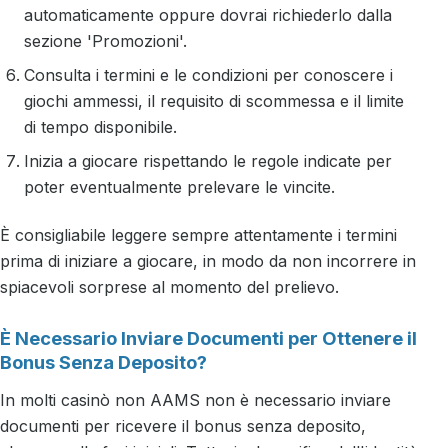
automaticamente oppure dovrai richiederlo dalla
sezione 'Promozioni'.
Consulta i termini e le condizioni per conoscere i
giochi ammessi, il requisito di scommessa e il limite
di tempo disponibile.
Inizia a giocare rispettando le regole indicate per
poter eventualmente prelevare le vincite.
È consigliabile leggere sempre attentamente i termini
prima di iniziare a giocare, in modo da non incorrere in
spiacevoli sorprese al momento del prelievo.
È Necessario Inviare Documenti per Ottenere il
Bonus Senza Deposito?
In molti casinò non AAMS non è necessario inviare
documenti per ricevere il bonus senza deposito,