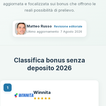
aggiornata e focalizzata sui bonus che offrono le
reali possibilità di prelievo.
Matteo Russo
Revisione editoriale
Ultimo aggiornamento: 7 Agosto 2026
Classifica bonus senza
deposito 2026
1
Winnita
★★★★★