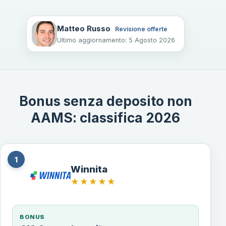
Matteo Russo
Revisione offerte
Ultimo aggiornamento: 5 Agosto 2026
Bonus senza deposito non
AAMS: classifica 2026
1
Winnita
★★★★★
BONUS