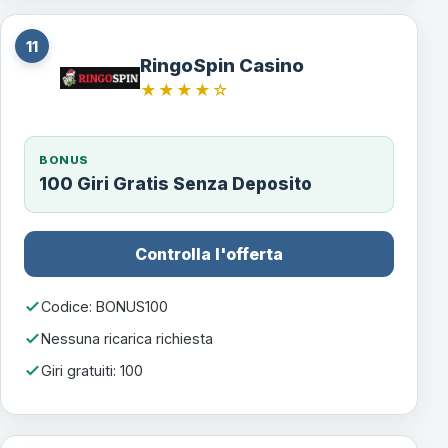
11
RingoSpin Casino
★★★★☆
BONUS
100 Giri Gratis Senza Deposito
Controlla l'offerta
Codice: BONUS100
Nessuna ricarica richiesta
Giri gratuiti: 100