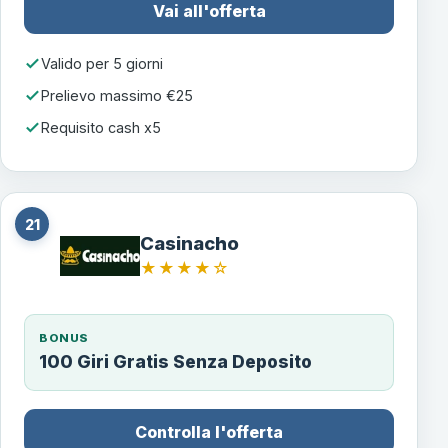
Vai all'offerta
Valido per 5 giorni
Prelievo massimo €25
Requisito cash x5
21
Casinacho
★★★★☆
BONUS
100 Giri Gratis Senza Deposito
Controlla l'offerta