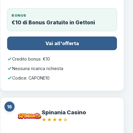
BONUS
€10 di Bonus Gratuito in Gettoni
Vai all'offerta
Credito bonus: €10
Nessuna ricarica richiesta
Codice: CAPONE10
16
Spinania Casino
★★★★☆