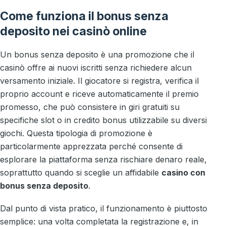
Come funziona il bonus senza
deposito nei casinò online
Un bonus senza deposito è una promozione che il
casinò offre ai nuovi iscritti senza richiedere alcun
versamento iniziale. Il giocatore si registra, verifica il
proprio account e riceve automaticamente il premio
promesso, che può consistere in giri gratuiti su
specifiche slot o in credito bonus utilizzabile su diversi
giochi. Questa tipologia di promozione è
particolarmente apprezzata perché consente di
esplorare la piattaforma senza rischiare denaro reale,
soprattutto quando si sceglie un affidabile
casino con
bonus senza deposito
.
Dal punto di vista pratico, il funzionamento è piuttosto
semplice: una volta completata la registrazione e, in