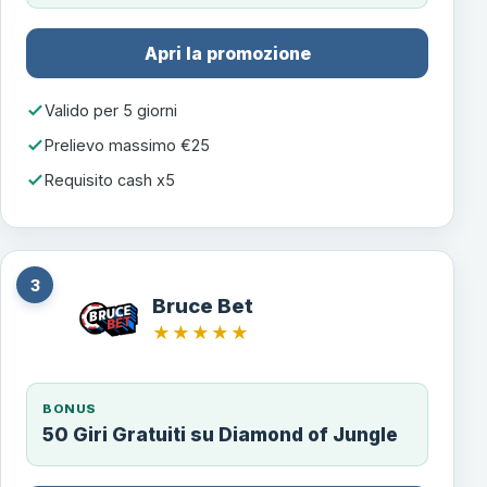
Apri la promozione
Valido per 5 giorni
Prelievo massimo €25
Requisito cash x5
3
Bruce Bet
★★★★★
BONUS
50 Giri Gratuiti su Diamond of Jungle