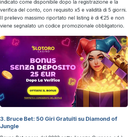
indicato come disponibile dopo la registrazione e la
verifica del conto, con requisito x5 e validità di 5 giorni.
Il prelievo massimo riportato nel listing è di €25 e non
viene segnalato un codice promozionale obbligatorio.
3. Bruce Bet: 50 Giri Gratuiti su Diamond of
Jungle