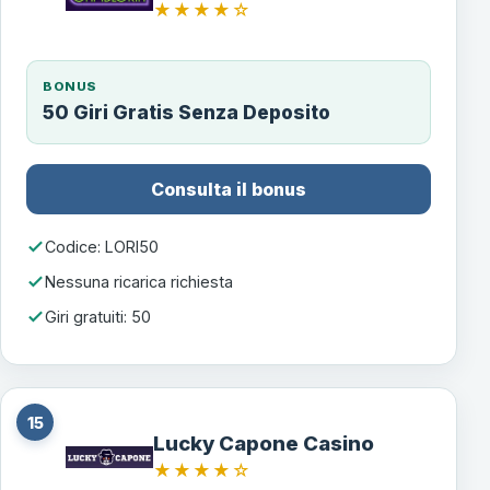
★★★★☆
BONUS
50 Giri Gratis Senza Deposito
Consulta il bonus
Codice: LORI50
Nessuna ricarica richiesta
Giri gratuiti: 50
15
Lucky Capone Casino
★★★★☆