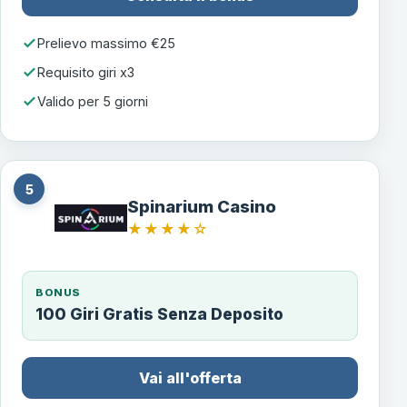
Prelievo massimo €25
Requisito giri x3
Valido per 5 giorni
5
Spinarium Casino
★★★★☆
BONUS
100 Giri Gratis Senza Deposito
Vai all'offerta