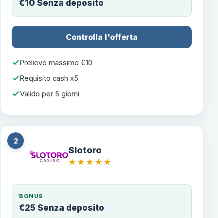
€10 Senza deposito
Controlla l'offerta
Prelievo massimo €10
Requisito cash x5
Valido per 5 giorni
2
Slotoro
★★★★★
BONUS
€25 Senza deposito