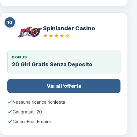
10
Spinlander Casino
★★★★☆
BONUS
20 Giri Gratis Senza Deposito
Vai all'offerta
Nessuna ricarica richiesta
Giri gratuiti: 20
Gioco: Fruit Empire