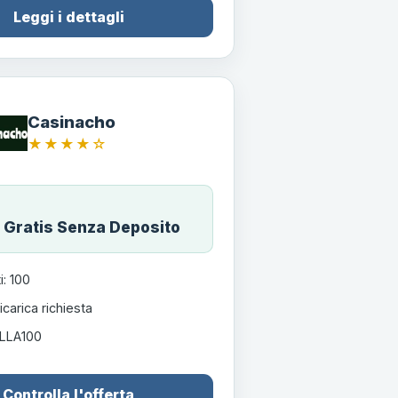
Leggi i dettagli
Casinacho
★★★★☆
i Gratis Senza Deposito
i: 100
carica richiesta
ILLA100
Controlla l'offerta