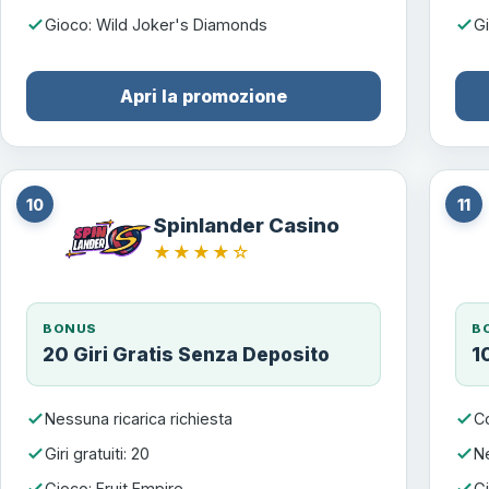
Gioco: Wild Joker's Diamonds
Gi
Apri la promozione
10
11
Spinlander Casino
★★★★☆
BONUS
B
20 Giri Gratis Senza Deposito
1
Nessuna ricarica richiesta
C
Giri gratuiti: 20
Ne
Gioco: Fruit Empire
Gi