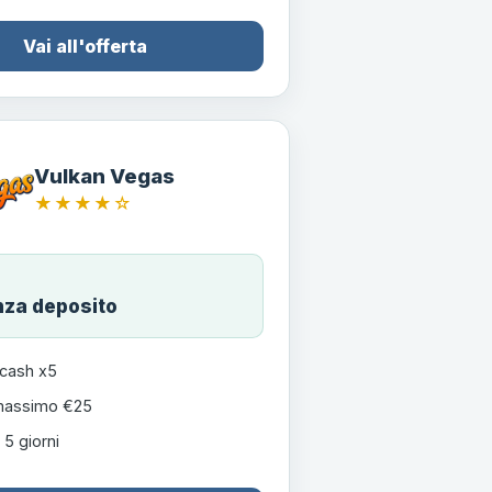
Vai all'offerta
Vulkan Vegas
★★★★☆
za deposito
 cash x5
 massimo €25
 5 giorni