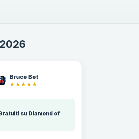
 2026
Bruce Bet
★★★★★
Gratuiti su Diamond of