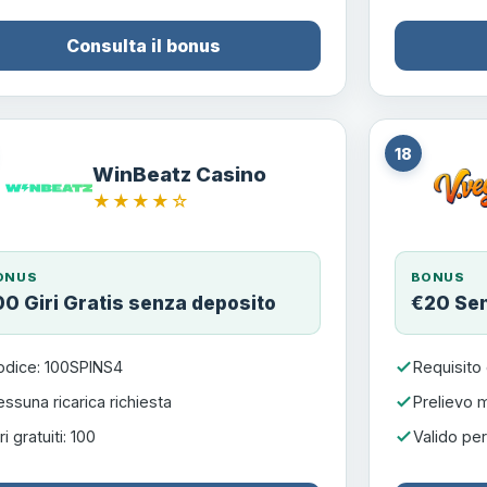
Consulta il bonus
18
WinBeatz Casino
★★★★☆
ONUS
BONUS
00 Giri Gratis senza deposito
€20 Sen
odice: 100SPINS4
Requisito
ssuna ricarica richiesta
Prelievo
ri gratuiti: 100
Valido per