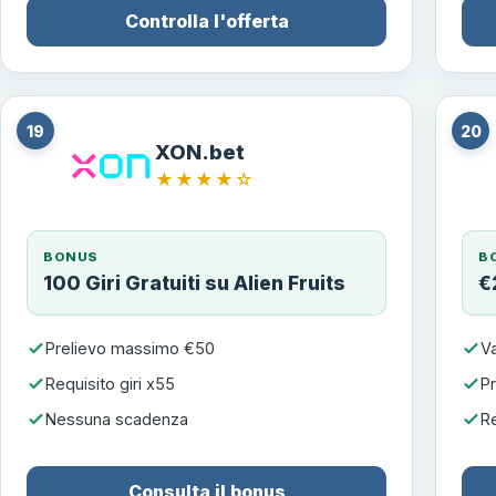
Controlla l'offerta
19
20
XON.bet
★★★★☆
BONUS
B
100 Giri Gratuiti su Alien Fruits
€
Prelievo massimo €50
Va
Requisito giri x55
P
Nessuna scadenza
R
Consulta il bonus