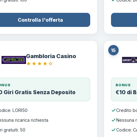
Controlla l'offerta
15
Gambloria Casino
★★★★☆
ONUS
BONUS
0 Giri Gratis Senza Deposito
€10 di B
odice: LORI50
Credito b
ssuna ricarica richiesta
Nessuna ri
ri gratuiti: 50
Codice: 