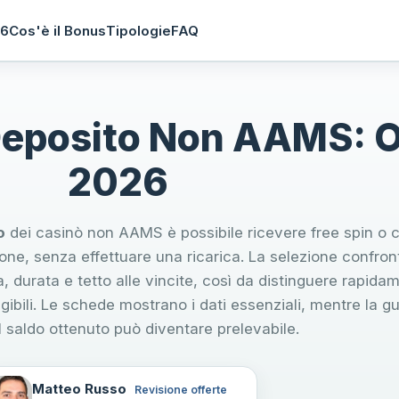
26
Cos'è il Bonus
Tipologie
FAQ
eposito Non AAMS: O
2026
o
dei casinò non AAMS è possibile ricevere free spin o c
one, senza effettuare una ricarica. La selezione confron
ata, durata e tetto alle vincite, così da distinguere rapida
gibili. Le schede mostrano i dati essenziali, mentre la g
l saldo ottenuto può diventare prelevabile.
Matteo Russo
Revisione offerte