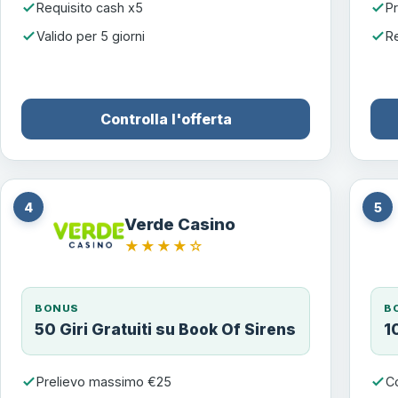
Requisito cash x5
P
Valido per 5 giorni
R
Controlla l'offerta
4
5
Verde Casino
★★★★☆
BONUS
B
50 Giri Gratuiti su Book Of Sirens
1
Prelievo massimo €25
C