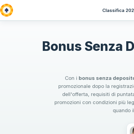
Classifica 20
Bonus Senza D
Con i
bonus senza deposit
promozionale dopo la registrazi
dell'offerta, requisiti di punt
promozioni con condizioni più leg
quando i