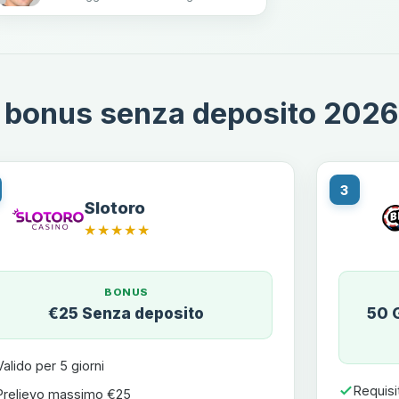
a bonus senza deposito 2026
3
Slotoro
★★★★★
BONUS
€25 Senza deposito
50 G
Valido per 5 giorni
Requisi
Prelievo massimo €25