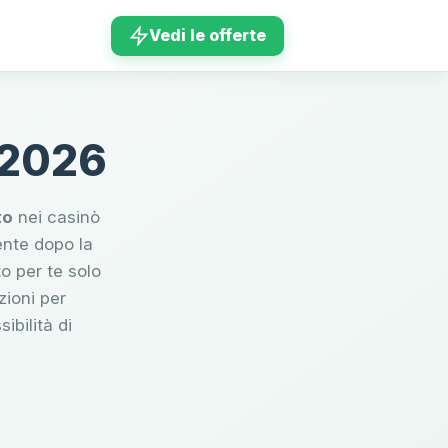
Vedi le offerte
 2026
to
nei casinò
ente dopo la
o per te solo
zioni per
ibilità di