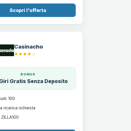
Scopri l'offerta
Casinacho
★★★★☆
BONUS
Giri Gratis Senza Deposito
uiti: 100
 ricarica richiesta
 ZILLA100