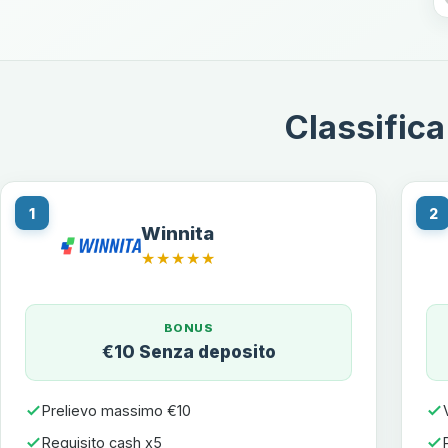
Classific
1
2
Winnita
★★★★★
BONUS
€10 Senza deposito
Prelievo massimo €10
Requisito cash x5