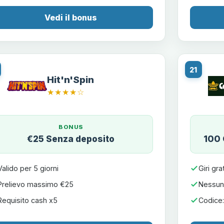
Vedi il bonus
21
Hit'n'Spin
★★★★☆
BONUS
€25 Senza deposito
100 
Valido per 5 giorni
Giri grat
Prelievo massimo €25
Nessuna
Requisito cash x5
Codice: