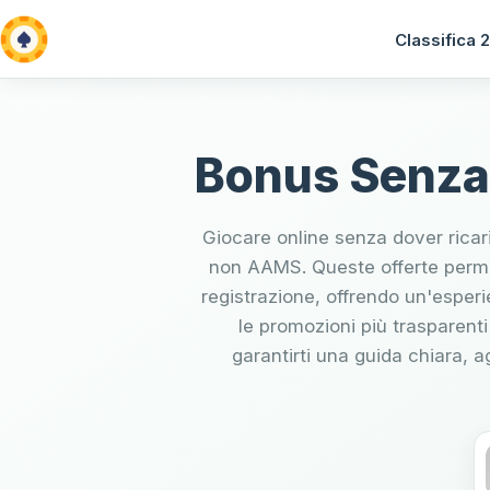
Classifica 
Bonus Senza
Giocare online senza dover ricari
non AAMS. Queste offerte perme
registrazione, offrendo un'esperi
le promozioni più trasparent
garantirti una guida chiara, a