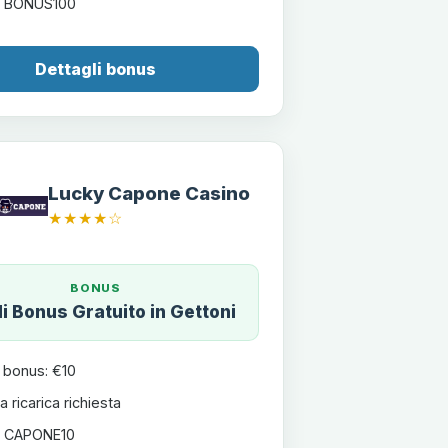
: BONUS100
Dettagli bonus
Lucky Capone Casino
★★★★☆
BONUS
i Bonus Gratuito in Gettoni
 bonus: €10
 ricarica richiesta
: CAPONE10