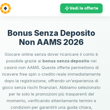
Vedi le offerte
Bonus Senza Deposito
Non AAMS 2026
Giocare online senza dover ricaricare il conto è
possibile grazie ai
bonus senza deposito
nei
casinò non AAMS. Queste offerte permettono di
ricevere free spin o credito reale immediatamente
dopo la registrazione, offrendo un'esperienza di
gioco senza rischi finanziari. Abbiamo selezionato
per te solo le promozioni più trasparenti del
momento, verificando attentamente termini e
condizioni per garantirti una guida chiara,