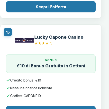
Scopri l'offerta
15
Lucky Capone Casino
★★★★☆
BONUS
€10 di Bonus Gratuito in Gettoni
Credito bonus: €10
Nessuna ricarica richiesta
Codice: CAPONE10