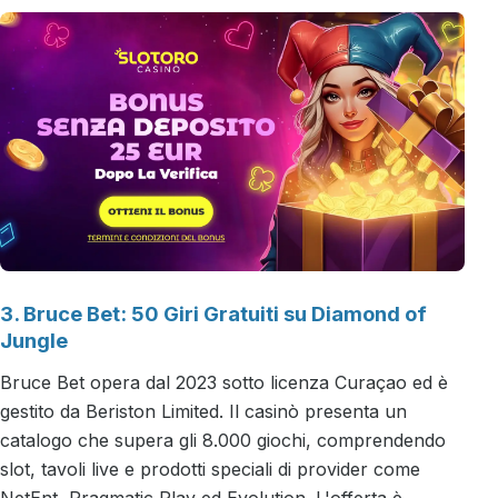
3. Bruce Bet: 50 Giri Gratuiti su Diamond of
Jungle
Bruce Bet opera dal 2023 sotto licenza Curaçao ed è
gestito da Beriston Limited. Il casinò presenta un
catalogo che supera gli 8.000 giochi, comprendendo
slot, tavoli live e prodotti speciali di provider come
NetEnt, Pragmatic Play ed Evolution. L'offerta è