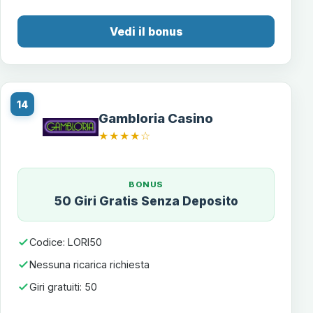
Vedi il bonus
14
Gambloria Casino
★★★★☆
BONUS
50 Giri Gratis Senza Deposito
Codice: LORI50
Nessuna ricarica richiesta
Giri gratuiti: 50