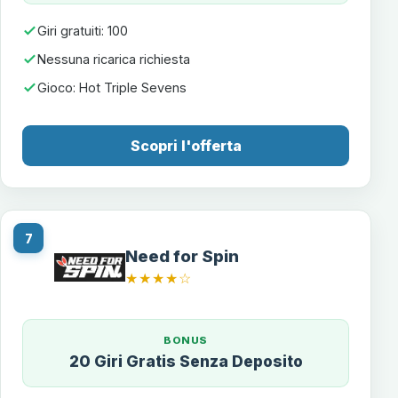
Giri gratuiti: 100
Nessuna ricarica richiesta
Gioco: Hot Triple Sevens
Scopri l'offerta
7
Need for Spin
★★★★☆
BONUS
20 Giri Gratis Senza Deposito