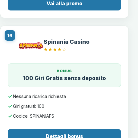
Vai alla promo
16
Spinania Casino
★★★★☆
BONUS
100 Giri Gratis senza deposito
Nessuna ricarica richiesta
Giri gratuiti: 100
Codice: SPINANIAFS
Dettagli bonus