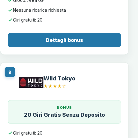
Gioco: Area 69
Nessuna ricarica richiesta
Giri gratuiti: 20
Dettagli bonus
9
Wild Tokyo
★★★★☆
BONUS
20 Giri Gratis Senza Deposito
Giri gratuiti: 20