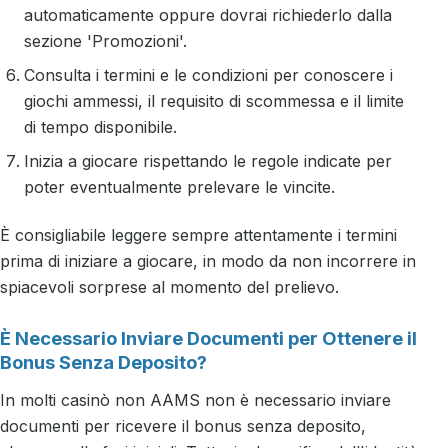
automaticamente oppure dovrai richiederlo dalla
sezione 'Promozioni'.
Consulta i termini e le condizioni per conoscere i
giochi ammessi, il requisito di scommessa e il limite
di tempo disponibile.
Inizia a giocare rispettando le regole indicate per
poter eventualmente prelevare le vincite.
È consigliabile leggere sempre attentamente i termini
prima di iniziare a giocare, in modo da non incorrere in
spiacevoli sorprese al momento del prelievo.
È Necessario Inviare Documenti per Ottenere il
Bonus Senza Deposito?
In molti casinò non AAMS non è necessario inviare
documenti per ricevere il bonus senza deposito,