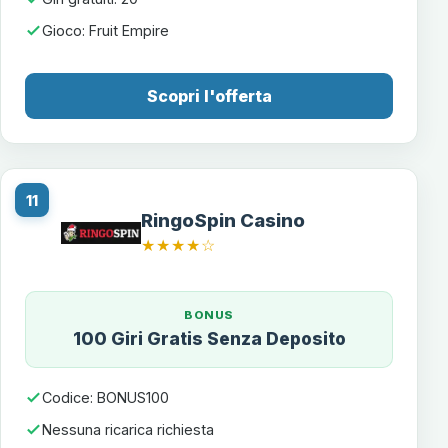
Gioco: Fruit Empire
Scopri l'offerta
11
RingoSpin Casino
★★★★☆
BONUS
100 Giri Gratis Senza Deposito
Codice: BONUS100
Nessuna ricarica richiesta