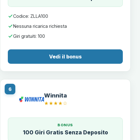
Codice: ZLLA100
Nessuna ricarica richiesta
Giri gratuiti: 100
Vedi il bonus
6
Winnita
★★★★☆
BONUS
100 Giri Gratis Senza Deposito