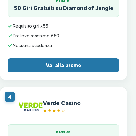
BONUS
50 Giri Gratuiti su Diamond of Jungle
Requisito giri x55
Prelievo massimo €50
Nessuna scadenza
Vai alla promo
4
Verde Casino
★★★★☆
BONUS