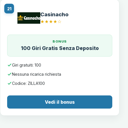
21
Casinacho
★★★★☆
BONUS
100 Giri Gratis Senza Deposito
Giri gratuiti: 100
Nessuna ricarica richiesta
Codice: ZILLA100
Vedi il bonus