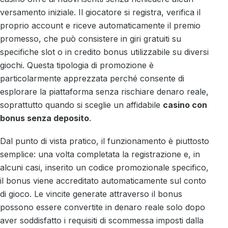
versamento iniziale. Il giocatore si registra, verifica il
proprio account e riceve automaticamente il premio
promesso, che può consistere in giri gratuiti su
specifiche slot o in credito bonus utilizzabile su diversi
giochi. Questa tipologia di promozione è
particolarmente apprezzata perché consente di
esplorare la piattaforma senza rischiare denaro reale,
soprattutto quando si sceglie un affidabile
casino con
bonus senza deposito
.
Dal punto di vista pratico, il funzionamento è piuttosto
semplice: una volta completata la registrazione e, in
alcuni casi, inserito un codice promozionale specifico,
il bonus viene accreditato automaticamente sul conto
di gioco. Le vincite generate attraverso il bonus
possono essere convertite in denaro reale solo dopo
aver soddisfatto i requisiti di scommessa imposti dalla