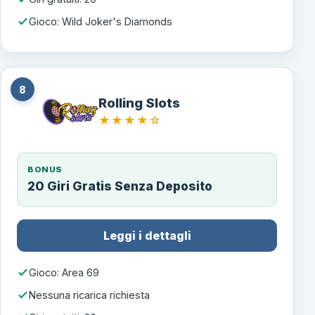
Gioco: Wild Joker's Diamonds
8
Rolling Slots
★★★★☆
BONUS
20 Giri Gratis Senza Deposito
Leggi i dettagli
Gioco: Area 69
Nessuna ricarica richiesta