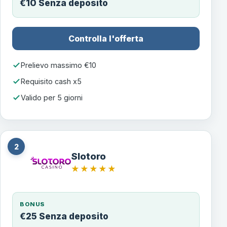
€10 Senza deposito
Controlla l'offerta
Prelievo massimo €10
Requisito cash x5
Valido per 5 giorni
2
Slotoro
★★★★★
BONUS
€25 Senza deposito