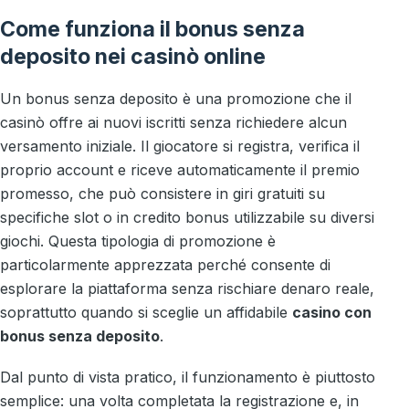
Come funziona il bonus senza
deposito nei casinò online
Un bonus senza deposito è una promozione che il
casinò offre ai nuovi iscritti senza richiedere alcun
versamento iniziale. Il giocatore si registra, verifica il
proprio account e riceve automaticamente il premio
promesso, che può consistere in giri gratuiti su
specifiche slot o in credito bonus utilizzabile su diversi
giochi. Questa tipologia di promozione è
particolarmente apprezzata perché consente di
esplorare la piattaforma senza rischiare denaro reale,
soprattutto quando si sceglie un affidabile
casino con
bonus senza deposito
.
Dal punto di vista pratico, il funzionamento è piuttosto
semplice: una volta completata la registrazione e, in