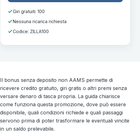
Giri gratuiti: 100
Nessuna ricarica richiesta
Codice: ZILLA100
Il bonus senza deposito non AAMS permette di
ricevere credito gratuito, giri gratis o altri premi senza
versare denaro di tasca propria. La guida chiarisce
come funziona questa promozione, dove può essere
disponibile, quali condizioni richiede e quali passaggi
servono prima di poter trasformare le eventuali vincite
in un saldo prelevabile.