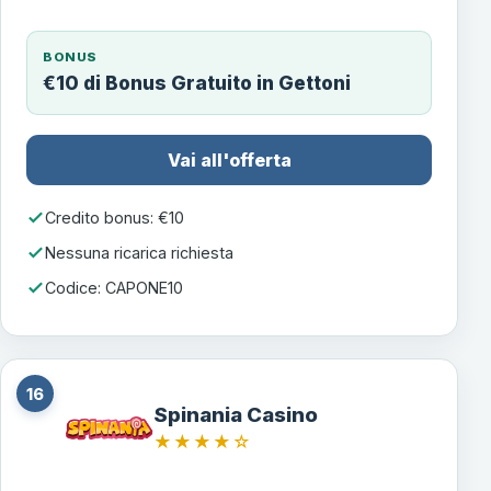
BONUS
€10 di Bonus Gratuito in Gettoni
Vai all'offerta
Credito bonus: €10
Nessuna ricarica richiesta
Codice: CAPONE10
16
Spinania Casino
★★★★☆