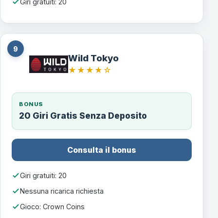
Giri gratuiti: 20
9
Wild Tokyo
★★★★☆
BONUS
20 Giri Gratis Senza Deposito
Consulta il bonus
Giri gratuiti: 20
Nessuna ricarica richiesta
Gioco: Crown Coins