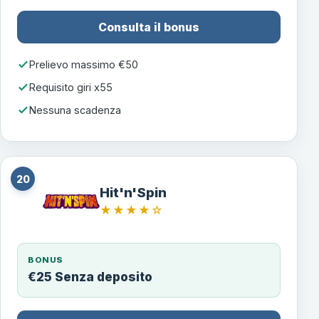
Consulta il bonus
Prelievo massimo €50
Requisito giri x55
Nessuna scadenza
20
Hit'n'Spin
★★★★☆
BONUS
€25 Senza deposito