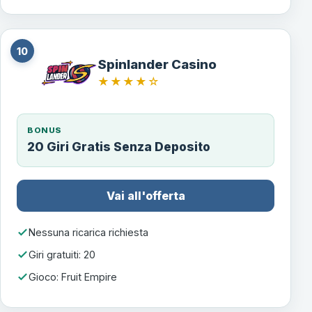
10
Spinlander Casino
★★★★☆
BONUS
20 Giri Gratis Senza Deposito
Vai all'offerta
Nessuna ricarica richiesta
Giri gratuiti: 20
Gioco: Fruit Empire