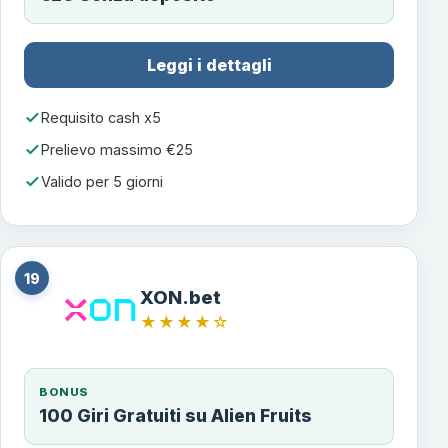
Leggi i dettagli
Requisito cash x5
Prelievo massimo €25
Valido per 5 giorni
19
XON.bet
★★★★☆
BONUS
100 Giri Gratuiti su Alien Fruits