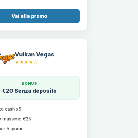
Vai alla promo
Vulkan Vegas
★★★★☆
BONUS
€20 Senza deposito
to cash x5
vo massimo €25
per 5 giorni