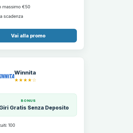
vo massimo €50
a scadenza
Vai alla promo
Winnita
★★★★☆
BONUS
Giri Gratis Senza Deposito
uiti: 100