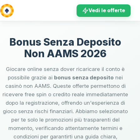
Vedi le offerte
Bonus Senza Deposito
Non AAMS 2026
Giocare online senza dover ricaricare il conto è
possibile grazie ai
bonus senza deposito
nei
casinò non AAMS. Queste offerte permettono di
ricevere free spin o credito reale immediatamente
dopo la registrazione, offrendo un'esperienza di
gioco senza rischi finanziari. Abbiamo selezionato
per te solo le promozioni più trasparenti del
momento, verificando attentamente termini e
condizioni per garantirti una guida chiara,