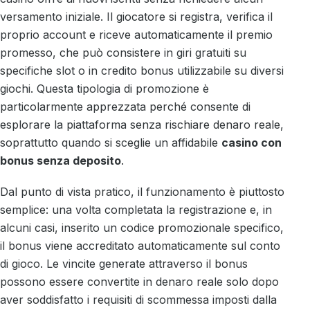
versamento iniziale. Il giocatore si registra, verifica il
proprio account e riceve automaticamente il premio
promesso, che può consistere in giri gratuiti su
specifiche slot o in credito bonus utilizzabile su diversi
giochi. Questa tipologia di promozione è
particolarmente apprezzata perché consente di
esplorare la piattaforma senza rischiare denaro reale,
soprattutto quando si sceglie un affidabile
casino con
bonus senza deposito
.
Dal punto di vista pratico, il funzionamento è piuttosto
semplice: una volta completata la registrazione e, in
alcuni casi, inserito un codice promozionale specifico,
il bonus viene accreditato automaticamente sul conto
di gioco. Le vincite generate attraverso il bonus
possono essere convertite in denaro reale solo dopo
aver soddisfatto i requisiti di scommessa imposti dalla