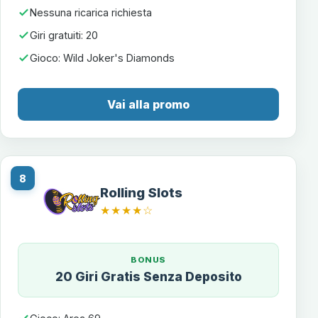
Nessuna ricarica richiesta
Giri gratuiti: 20
Gioco: Wild Joker's Diamonds
Vai alla promo
8
Rolling Slots
★★★★☆
BONUS
20 Giri Gratis Senza Deposito