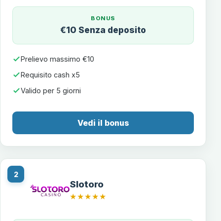
BONUS
€10 Senza deposito
Prelievo massimo €10
Requisito cash x5
Valido per 5 giorni
Vedi il bonus
2
Slotoro
★★★★★