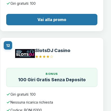
Giri gratuiti: 100
Vai alla promo
12
SlotsDJ Casino
★★★★☆
BONUS
100 Giri Gratis Senza Deposito
Giri gratuiti: 100
Nessuna ricarica richiesta
Codice: BONUS100