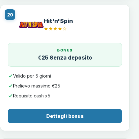
20
Hit'n'Spin
★★★★☆
BONUS
€25 Senza deposito
Valido per 5 giorni
Prelievo massimo €25
Requisito cash x5
Dettagli bonus