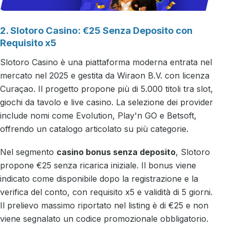
2. Slotoro Casino: €25 Senza Deposito con
Requisito x5
Slotoro Casino è una piattaforma moderna entrata nel
mercato nel 2025 e gestita da Wiraon B.V. con licenza
Curaçao. Il progetto propone più di 5.000 titoli tra slot,
giochi da tavolo e live casino. La selezione dei provider
include nomi come Evolution, Play'n GO e Betsoft,
offrendo un catalogo articolato su più categorie.
Nel segmento
casino bonus senza deposito
, Slotoro
propone €25 senza ricarica iniziale. Il bonus viene
indicato come disponibile dopo la registrazione e la
verifica del conto, con requisito x5 e validità di 5 giorni.
Il prelievo massimo riportato nel listing è di €25 e non
viene segnalato un codice promozionale obbligatorio.