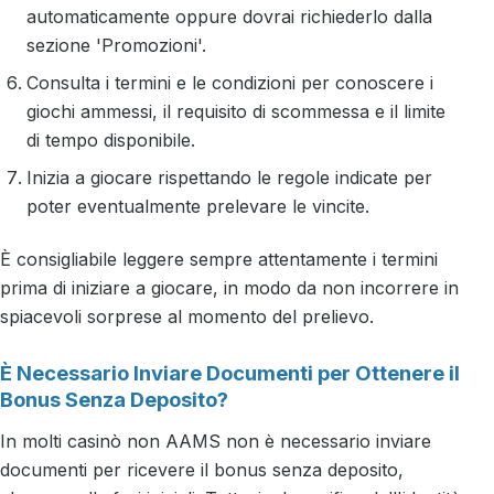
automaticamente oppure dovrai richiederlo dalla
sezione 'Promozioni'.
Consulta i termini e le condizioni per conoscere i
giochi ammessi, il requisito di scommessa e il limite
di tempo disponibile.
Inizia a giocare rispettando le regole indicate per
poter eventualmente prelevare le vincite.
È consigliabile leggere sempre attentamente i termini
prima di iniziare a giocare, in modo da non incorrere in
spiacevoli sorprese al momento del prelievo.
È Necessario Inviare Documenti per Ottenere il
Bonus Senza Deposito?
In molti casinò non AAMS non è necessario inviare
documenti per ricevere il bonus senza deposito,