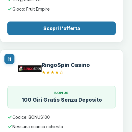
Gioco: Fruit Empire
Scopri l'offerta
11
RingoSpin Casino
★★★★☆
BONUS
100 Giri Gratis Senza Deposito
Codice: BONUS100
Nessuna ricarica richiesta