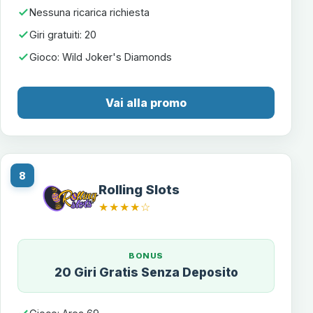
Nessuna ricarica richiesta
Giri gratuiti: 20
Gioco: Wild Joker's Diamonds
Vai alla promo
8
Rolling Slots
★★★★☆
BONUS
20 Giri Gratis Senza Deposito