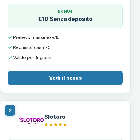
BONUS
€10 Senza deposito
Prelievo massimo €10
Requisito cash x5
Valido per 5 giorni
Vedi il bonus
2
Slotoro
★★★★★