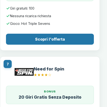
Giri gratuiti: 100
Nessuna ricarica richiesta
Gioco: Hot Triple Sevens
Scopri l'offerta
7
Need for Spin
★★★★☆
BONUS
20 Giri Gratis Senza Deposito