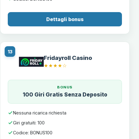
Dettagli bonus
13
Fridayroll Casino
★★★★☆
BONUS
100 Giri Gratis Senza Deposito
Nessuna ricarica richiesta
Giri gratuiti: 100
Codice: BONUS100