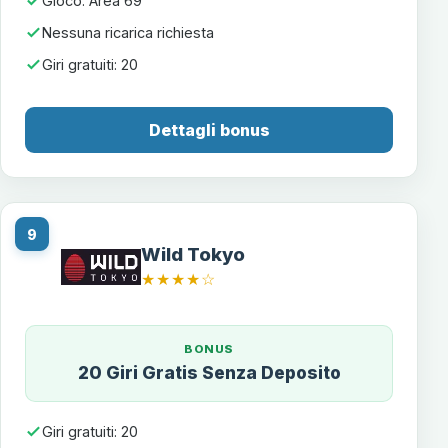
Gioco: Area 69
Nessuna ricarica richiesta
Giri gratuiti: 20
Dettagli bonus
9
Wild Tokyo
★★★★☆
BONUS
20 Giri Gratis Senza Deposito
Giri gratuiti: 20