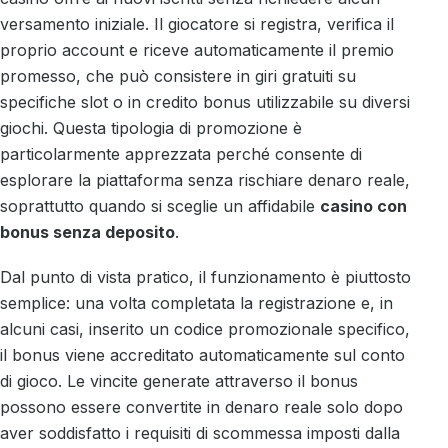
versamento iniziale. Il giocatore si registra, verifica il
proprio account e riceve automaticamente il premio
promesso, che può consistere in giri gratuiti su
specifiche slot o in credito bonus utilizzabile su diversi
giochi. Questa tipologia di promozione è
particolarmente apprezzata perché consente di
esplorare la piattaforma senza rischiare denaro reale,
soprattutto quando si sceglie un affidabile
casino con
bonus senza deposito
.
Dal punto di vista pratico, il funzionamento è piuttosto
semplice: una volta completata la registrazione e, in
alcuni casi, inserito un codice promozionale specifico,
il bonus viene accreditato automaticamente sul conto
di gioco. Le vincite generate attraverso il bonus
possono essere convertite in denaro reale solo dopo
aver soddisfatto i requisiti di scommessa imposti dalla