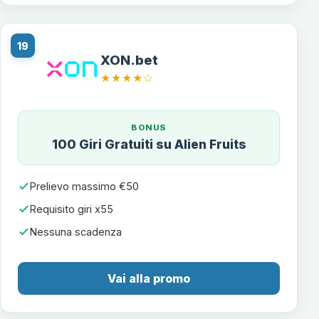
19
XON.bet
★★★★☆
BONUS
100 Giri Gratuiti su Alien Fruits
Prelievo massimo €50
Requisito giri x55
Nessuna scadenza
Vai alla promo