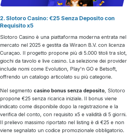
2. Slotoro Casino: €25 Senza Deposito con
Requisito x5
Slotoro Casino è una piattaforma moderna entrata nel
mercato nel 2025 e gestita da Wiraon B.V. con licenza
Curaçao. Il progetto propone più di 5.000 titoli tra slot,
giochi da tavolo e live casino. La selezione dei provider
include nomi come Evolution, Play'n GO e Betsoft,
offrendo un catalogo articolato su più categorie.
Nel segmento
casino bonus senza deposito
, Slotoro
propone €25 senza ricarica iniziale. Il bonus viene
indicato come disponibile dopo la registrazione e la
verifica del conto, con requisito x5 e validità di 5 giorni.
Il prelievo massimo riportato nel listing è di €25 e non
viene segnalato un codice promozionale obbligatorio.