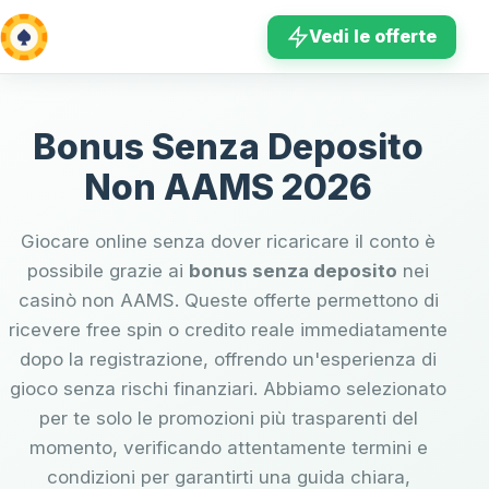
Vedi le offerte
Bonus Senza Deposito
Non AAMS 2026
Giocare online senza dover ricaricare il conto è
possibile grazie ai
bonus senza deposito
nei
casinò non AAMS. Queste offerte permettono di
ricevere free spin o credito reale immediatamente
dopo la registrazione, offrendo un'esperienza di
gioco senza rischi finanziari. Abbiamo selezionato
per te solo le promozioni più trasparenti del
momento, verificando attentamente termini e
condizioni per garantirti una guida chiara,