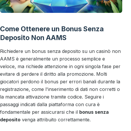
Come Ottenere un Bonus Senza
Deposito Non AAMS
Richiedere un bonus senza deposito su un casinò non
AAMS è generalmente un processo semplice e
veloce, ma richiede attenzione in ogni singola fase per
evitare di perdere il diritto alla promozione. Molti
giocatori perdono il bonus per errori banali durante la
registrazione, come l'inserimento di dati non corretti o
la mancata attivazione tramite codice. Seguire i
passaggi indicati dalla piattaforma con cura è
fondamentale per assicurarsi che il
bonus senza
deposito
venga attribuito correttamente.