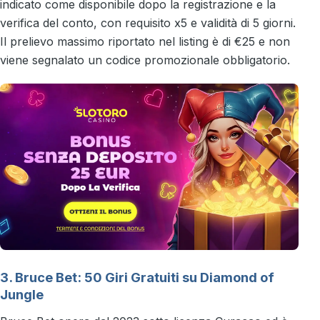
indicato come disponibile dopo la registrazione e la
verifica del conto, con requisito x5 e validità di 5 giorni.
Il prelievo massimo riportato nel listing è di €25 e non
viene segnalato un codice promozionale obbligatorio.
3. Bruce Bet: 50 Giri Gratuiti su Diamond of
Jungle