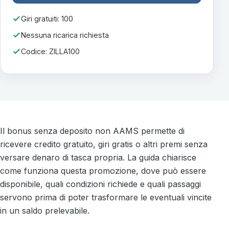
Giri gratuiti: 100
Nessuna ricarica richiesta
Codice: ZILLA100
Il bonus senza deposito non AAMS permette di
ricevere credito gratuito, giri gratis o altri premi senza
versare denaro di tasca propria. La guida chiarisce
come funziona questa promozione, dove può essere
disponibile, quali condizioni richiede e quali passaggi
servono prima di poter trasformare le eventuali vincite
in un saldo prelevabile.