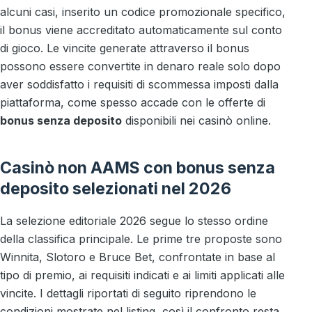
alcuni casi, inserito un codice promozionale specifico,
il bonus viene accreditato automaticamente sul conto
di gioco. Le vincite generate attraverso il bonus
possono essere convertite in denaro reale solo dopo
aver soddisfatto i requisiti di scommessa imposti dalla
piattaforma, come spesso accade con le offerte di
bonus senza deposito
disponibili nei casinò online.
Casinò non AAMS con bonus senza
deposito selezionati nel 2026
La selezione editoriale 2026 segue lo stesso ordine
della classifica principale. Le prime tre proposte sono
Winnita, Slotoro e Bruce Bet, confrontate in base al
tipo di premio, ai requisiti indicati e ai limiti applicati alle
vincite. I dettagli riportati di seguito riprendono le
condizioni mostrate nel listing, così il confronto resta