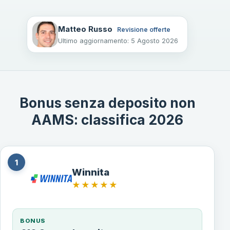
Matteo Russo
Revisione offerte
Ultimo aggiornamento: 5 Agosto 2026
Bonus senza deposito non
AAMS: classifica 2026
1
Winnita
★★★★★
BONUS