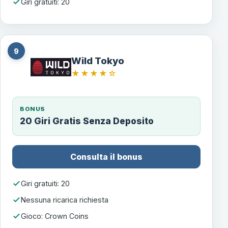
Giri gratuiti: 20
9
Wild Tokyo
★★★★☆
BONUS
20 Giri Gratis Senza Deposito
Consulta il bonus
Giri gratuiti: 20
Nessuna ricarica richiesta
Gioco: Crown Coins