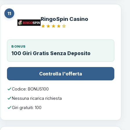
11
RingoSpin Casino
★★★★☆
BONUS
100 Giri Gratis Senza Deposito
Controlla l'offerta
Codice: BONUS100
Nessuna ricarica richiesta
Giri gratuiti: 100