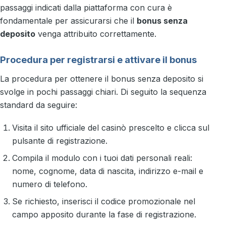
passaggi indicati dalla piattaforma con cura è
fondamentale per assicurarsi che il
bonus senza
deposito
venga attribuito correttamente.
Procedura per registrarsi e attivare il bonus
La procedura per ottenere il bonus senza deposito si
svolge in pochi passaggi chiari. Di seguito la sequenza
standard da seguire:
Visita il sito ufficiale del casinò prescelto e clicca sul
pulsante di registrazione.
Compila il modulo con i tuoi dati personali reali:
nome, cognome, data di nascita, indirizzo e-mail e
numero di telefono.
Se richiesto, inserisci il codice promozionale nel
campo apposito durante la fase di registrazione.