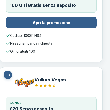
100 Giri Gratis senza deposito
Apri la promozione
Codice: 100SPINS4
Nessuna ricarica richiesta
Giri gratuiti: 100
18
Vulkan Vegas
★★★★☆
BONUS
€20 Senza deposito