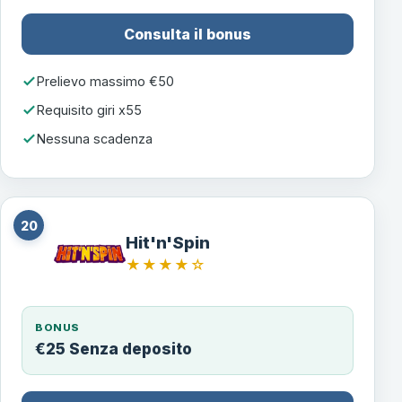
Consulta il bonus
Prelievo massimo €50
Requisito giri x55
Nessuna scadenza
20
Hit'n'Spin
★★★★☆
BONUS
€25 Senza deposito