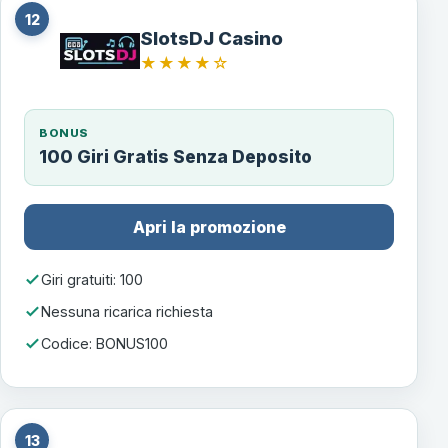
12
SlotsDJ Casino
★★★★☆
BONUS
100 Giri Gratis Senza Deposito
Apri la promozione
Giri gratuiti: 100
Nessuna ricarica richiesta
Codice: BONUS100
13