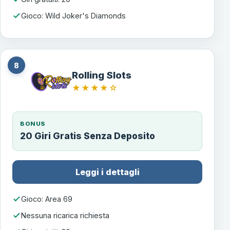
Gioco: Wild Joker's Diamonds
8
Rolling Slots
★★★★☆
BONUS
20 Giri Gratis Senza Deposito
Leggi i dettagli
Gioco: Area 69
Nessuna ricarica richiesta