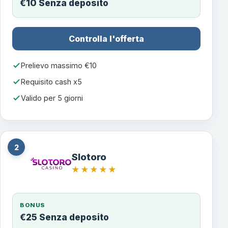
€10 Senza deposito
Controlla l'offerta
Prelievo massimo €10
Requisito cash x5
Valido per 5 giorni
2
Slotoro
★★★★★
BONUS
€25 Senza deposito