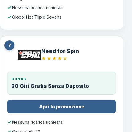
Nessuna ricarica richiesta
Gioco: Hot Triple Sevens
7
Need for Spin
★★★★☆
BONUS
20 Giri Gratis Senza Deposito
Apri la promozione
Nessuna ricarica richiesta
Giri gratuiti: 20