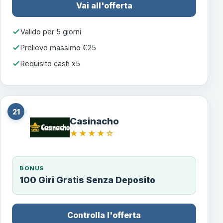
Vai all'offerta
Valido per 5 giorni
Prelievo massimo €25
Requisito cash x5
21
Casinacho
★★★★☆
BONUS
100 Giri Gratis Senza Deposito
Controlla l'offerta