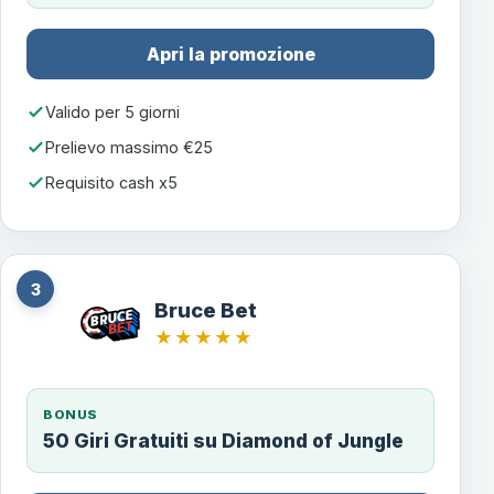
Apri la promozione
Valido per 5 giorni
Prelievo massimo €25
Requisito cash x5
3
Bruce Bet
★★★★★
BONUS
50 Giri Gratuiti su Diamond of Jungle