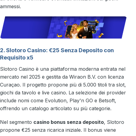
ammessi.
2. Slotoro Casino: €25 Senza Deposito con
Requisito x5
Slotoro Casino è una piattaforma moderna entrata nel
mercato nel 2025 e gestita da Wiraon B.V. con licenza
Curaçao. Il progetto propone più di 5.000 titoli tra slot,
giochi da tavolo e live casino. La selezione dei provider
include nomi come Evolution, Play'n GO e Betsoft,
offrendo un catalogo articolato su più categorie.
Nel segmento
casino bonus senza deposito
, Slotoro
propone €25 senza ricarica iniziale. Il bonus viene