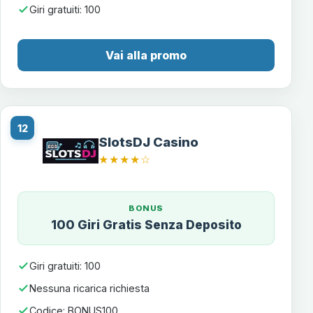
Giri gratuiti: 100
Vai alla promo
12
SlotsDJ Casino
★★★★☆
BONUS
100 Giri Gratis Senza Deposito
Giri gratuiti: 100
Nessuna ricarica richiesta
Codice: BONUS100