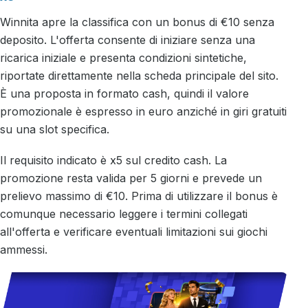
Winnita apre la classifica con un bonus di €10 senza
deposito. L'offerta consente di iniziare senza una
ricarica iniziale e presenta condizioni sintetiche,
riportate direttamente nella scheda principale del sito.
È una proposta in formato cash, quindi il valore
promozionale è espresso in euro anziché in giri gratuiti
su una slot specifica.
Il requisito indicato è x5 sul credito cash. La
promozione resta valida per 5 giorni e prevede un
prelievo massimo di €10. Prima di utilizzare il bonus è
comunque necessario leggere i termini collegati
all'offerta e verificare eventuali limitazioni sui giochi
ammessi.