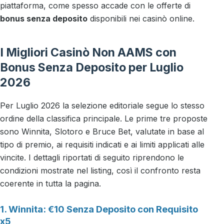
piattaforma, come spesso accade con le offerte di
bonus senza deposito
disponibili nei casinò online.
I Migliori Casinò Non AAMS con
Bonus Senza Deposito per Luglio
2026
Per Luglio 2026 la selezione editoriale segue lo stesso
ordine della classifica principale. Le prime tre proposte
sono Winnita, Slotoro e Bruce Bet, valutate in base al
tipo di premio, ai requisiti indicati e ai limiti applicati alle
vincite. I dettagli riportati di seguito riprendono le
condizioni mostrate nel listing, così il confronto resta
coerente in tutta la pagina.
1. Winnita: €10 Senza Deposito con Requisito
x5