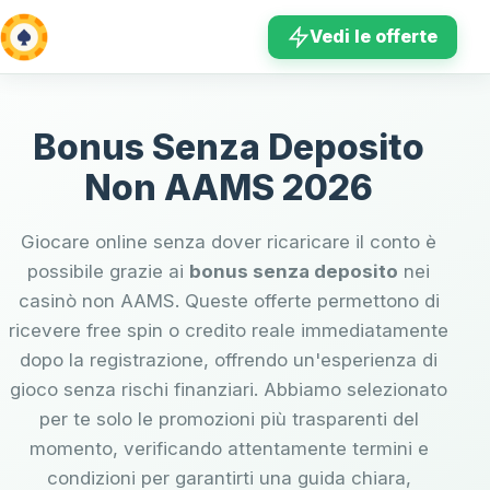
Vedi le offerte
Bonus Senza Deposito
Non AAMS 2026
Giocare online senza dover ricaricare il conto è
possibile grazie ai
bonus senza deposito
nei
casinò non AAMS. Queste offerte permettono di
ricevere free spin o credito reale immediatamente
dopo la registrazione, offrendo un'esperienza di
gioco senza rischi finanziari. Abbiamo selezionato
per te solo le promozioni più trasparenti del
momento, verificando attentamente termini e
condizioni per garantirti una guida chiara,