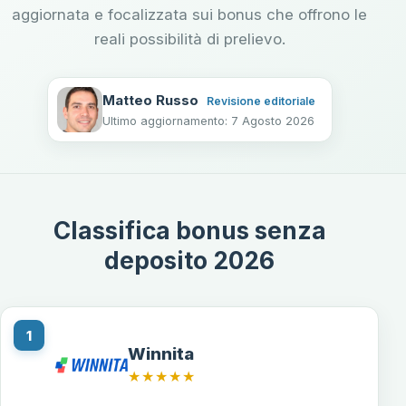
aggiornata e focalizzata sui bonus che offrono le
reali possibilità di prelievo.
Matteo Russo
Revisione editoriale
Ultimo aggiornamento: 7 Agosto 2026
Classifica bonus senza
deposito 2026
1
Winnita
★★★★★