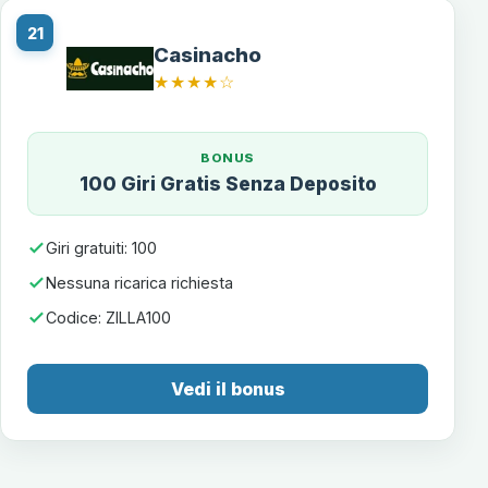
21
Casinacho
★★★★☆
BONUS
100 Giri Gratis Senza Deposito
Giri gratuiti: 100
Nessuna ricarica richiesta
Codice: ZILLA100
Vedi il bonus