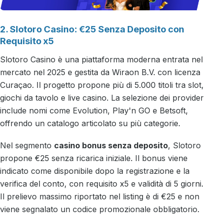
2. Slotoro Casino: €25 Senza Deposito con
Requisito x5
Slotoro Casino è una piattaforma moderna entrata nel
mercato nel 2025 e gestita da Wiraon B.V. con licenza
Curaçao. Il progetto propone più di 5.000 titoli tra slot,
giochi da tavolo e live casino. La selezione dei provider
include nomi come Evolution, Play'n GO e Betsoft,
offrendo un catalogo articolato su più categorie.
Nel segmento
casino bonus senza deposito
, Slotoro
propone €25 senza ricarica iniziale. Il bonus viene
indicato come disponibile dopo la registrazione e la
verifica del conto, con requisito x5 e validità di 5 giorni.
Il prelievo massimo riportato nel listing è di €25 e non
viene segnalato un codice promozionale obbligatorio.