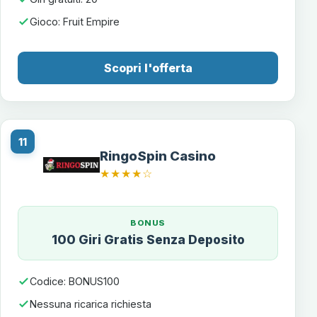
Gioco: Fruit Empire
Scopri l'offerta
11
RingoSpin Casino
★★★★☆
BONUS
100 Giri Gratis Senza Deposito
Codice: BONUS100
Nessuna ricarica richiesta