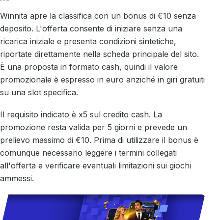
Winnita apre la classifica con un bonus di €10 senza
deposito. L'offerta consente di iniziare senza una
ricarica iniziale e presenta condizioni sintetiche,
riportate direttamente nella scheda principale del sito.
È una proposta in formato cash, quindi il valore
promozionale è espresso in euro anziché in giri gratuiti
su una slot specifica.
Il requisito indicato è x5 sul credito cash. La
promozione resta valida per 5 giorni e prevede un
prelievo massimo di €10. Prima di utilizzare il bonus è
comunque necessario leggere i termini collegati
all'offerta e verificare eventuali limitazioni sui giochi
ammessi.