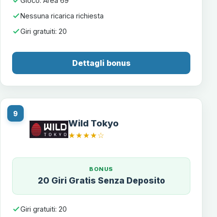
Gioco: Area 69
Nessuna ricarica richiesta
Giri gratuiti: 20
Dettagli bonus
9
Wild Tokyo
★★★★☆
BONUS
20 Giri Gratis Senza Deposito
Giri gratuiti: 20