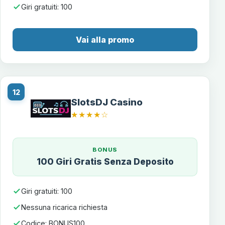
Giri gratuiti: 100
Vai alla promo
12
SlotsDJ Casino
★★★★☆
BONUS
100 Giri Gratis Senza Deposito
Giri gratuiti: 100
Nessuna ricarica richiesta
Codice: BONUS100