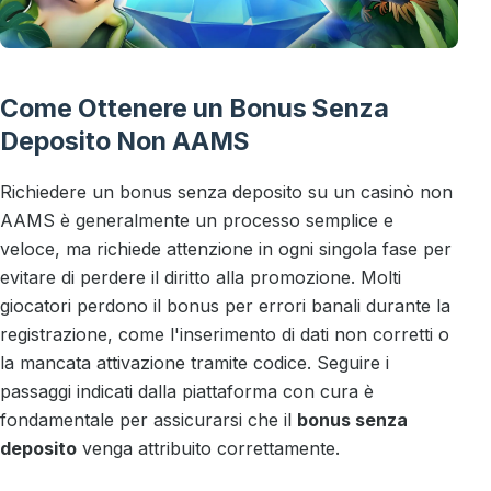
Come Ottenere un Bonus Senza
Deposito Non AAMS
Richiedere un bonus senza deposito su un casinò non
AAMS è generalmente un processo semplice e
veloce, ma richiede attenzione in ogni singola fase per
evitare di perdere il diritto alla promozione. Molti
giocatori perdono il bonus per errori banali durante la
registrazione, come l'inserimento di dati non corretti o
la mancata attivazione tramite codice. Seguire i
passaggi indicati dalla piattaforma con cura è
fondamentale per assicurarsi che il
bonus senza
deposito
venga attribuito correttamente.