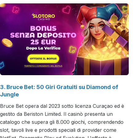
3. Bruce Bet: 50 Giri Gratuiti su Diamond of
Jungle
Bruce Bet opera dal 2023 sotto licenza Curaçao ed è
gestito da Beriston Limited. Il casinò presenta un
catalogo che supera gli 8.000 giochi, comprendendo
slot, tavoli live e prodotti speciali di provider come
NetEnt, Pragmatic Play ed Evolution. L'offerta è