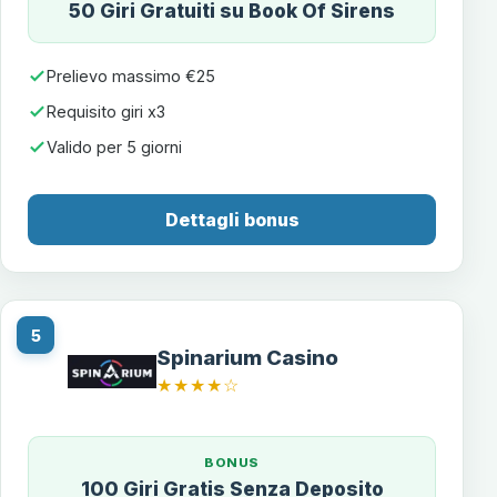
50 Giri Gratuiti su Book Of Sirens
Prelievo massimo €25
Requisito giri x3
Valido per 5 giorni
Dettagli bonus
5
Spinarium Casino
★★★★☆
BONUS
100 Giri Gratis Senza Deposito