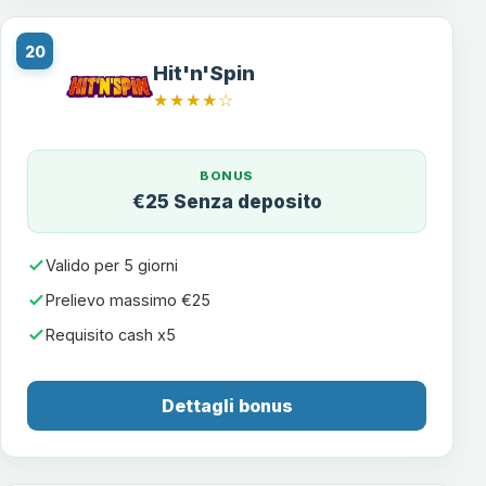
20
Hit'n'Spin
★★★★☆
BONUS
€25 Senza deposito
Valido per 5 giorni
Prelievo massimo €25
Requisito cash x5
Dettagli bonus