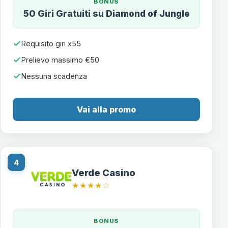
BONUS
50 Giri Gratuiti su Diamond of Jungle
Requisito giri x55
Prelievo massimo €50
Nessuna scadenza
Vai alla promo
4
Verde Casino
★★★★☆
BONUS