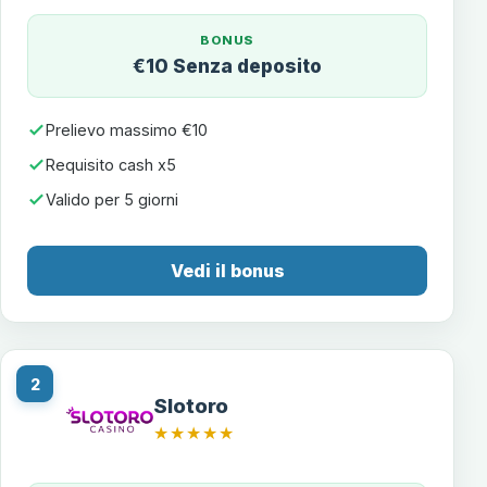
BONUS
€10 Senza deposito
Prelievo massimo €10
Requisito cash x5
Valido per 5 giorni
Vedi il bonus
2
Slotoro
★★★★★