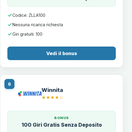
Codice: ZLLA100
Nessuna ricarica richiesta
Giri gratuiti: 100
Vedi il bonus
6
Winnita
★★★★☆
BONUS
100 Giri Gratis Senza Deposito