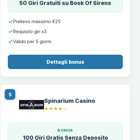
50 Giri Gratuiti su Book Of Sirens
Prelievo massimo €25
Requisito giri x3
Valido per 5 giorni
Dettagli bonus
5
Spinarium Casino
★★★★☆
BONUS
100 Giri Gratis Senza Deposito