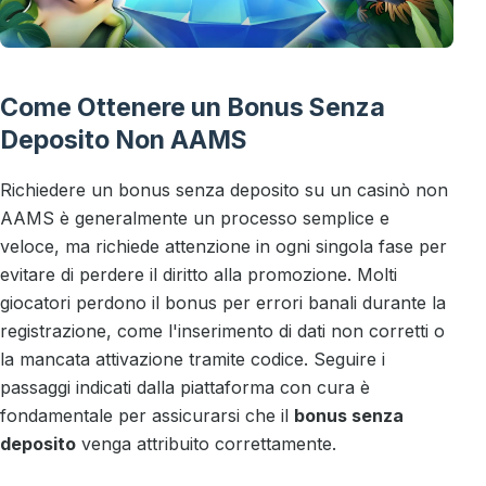
Come Ottenere un Bonus Senza
Deposito Non AAMS
Richiedere un bonus senza deposito su un casinò non
AAMS è generalmente un processo semplice e
veloce, ma richiede attenzione in ogni singola fase per
evitare di perdere il diritto alla promozione. Molti
giocatori perdono il bonus per errori banali durante la
registrazione, come l'inserimento di dati non corretti o
la mancata attivazione tramite codice. Seguire i
passaggi indicati dalla piattaforma con cura è
fondamentale per assicurarsi che il
bonus senza
deposito
venga attribuito correttamente.