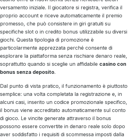
versamento iniziale. Il giocatore si registra, verifica il
proprio account e riceve automaticamente il premio
promesso, che può consistere in giri gratuiti su
specifiche slot o in credito bonus utilizzabile su diversi
giochi. Questa tipologia di promozione è
particolarmente apprezzata perché consente di
esplorare la piattaforma senza rischiare denaro reale,
soprattutto quando si sceglie un affidabile
casino con
bonus senza deposito
.
Dal punto di vista pratico, il funzionamento è piuttosto
semplice: una volta completata la registrazione e, in
alcuni casi, inserito un codice promozionale specifico,
il bonus viene accreditato automaticamente sul conto
di gioco. Le vincite generate attraverso il bonus
possono essere convertite in denaro reale solo dopo
aver soddisfatto i requisiti di scommessa imposti dalla