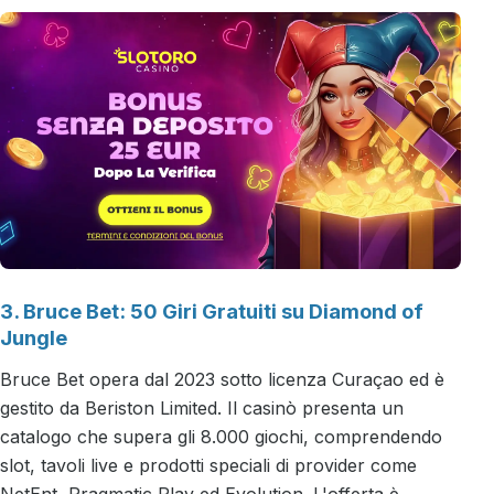
3. Bruce Bet: 50 Giri Gratuiti su Diamond of
Jungle
Bruce Bet opera dal 2023 sotto licenza Curaçao ed è
gestito da Beriston Limited. Il casinò presenta un
catalogo che supera gli 8.000 giochi, comprendendo
slot, tavoli live e prodotti speciali di provider come
NetEnt, Pragmatic Play ed Evolution. L'offerta è