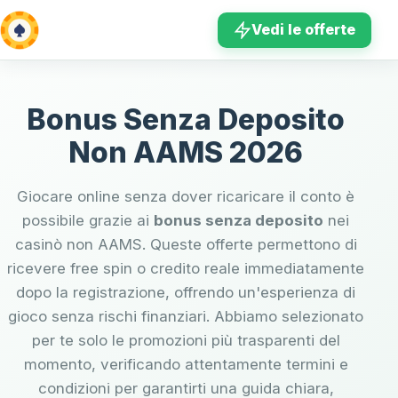
Vedi le offerte
Bonus Senza Deposito
Non AAMS 2026
Giocare online senza dover ricaricare il conto è
possibile grazie ai
bonus senza deposito
nei
casinò non AAMS. Queste offerte permettono di
ricevere free spin o credito reale immediatamente
dopo la registrazione, offrendo un'esperienza di
gioco senza rischi finanziari. Abbiamo selezionato
per te solo le promozioni più trasparenti del
momento, verificando attentamente termini e
condizioni per garantirti una guida chiara,