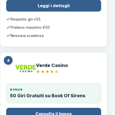
Leggi i dettagli
Requisito giri x55
Prelievo massimo €50
Nessuna scadenza
4
Verde Casino
★★★★☆
BONUS
50 Giri Gratuiti su Book Of Sirens
Consulta il bonus