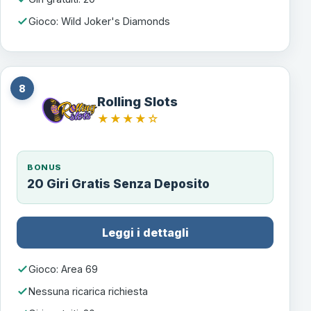
Gioco: Wild Joker's Diamonds
8
Rolling Slots
★★★★☆
BONUS
20 Giri Gratis Senza Deposito
Leggi i dettagli
Gioco: Area 69
Nessuna ricarica richiesta