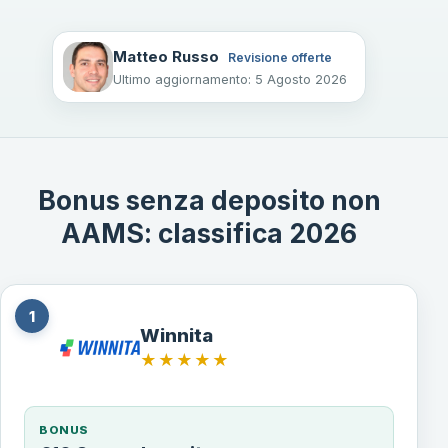
Matteo Russo
Revisione offerte
Ultimo aggiornamento: 5 Agosto 2026
Bonus senza deposito non
AAMS: classifica 2026
1
Winnita
★★★★★
BONUS