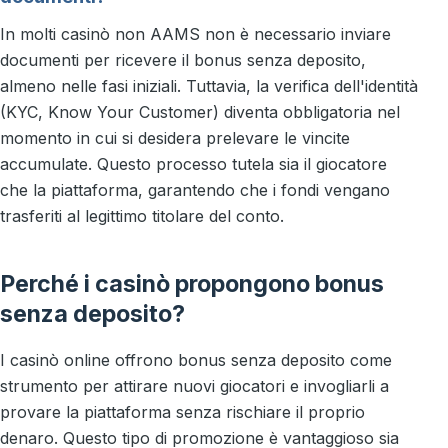
In molti casinò non AAMS non è necessario inviare
documenti per ricevere il bonus senza deposito,
almeno nelle fasi iniziali. Tuttavia, la verifica dell'identità
(KYC, Know Your Customer) diventa obbligatoria nel
momento in cui si desidera prelevare le vincite
accumulate. Questo processo tutela sia il giocatore
che la piattaforma, garantendo che i fondi vengano
trasferiti al legittimo titolare del conto.
Perché i casinò propongono bonus
senza deposito?
I casinò online offrono bonus senza deposito come
strumento per attirare nuovi giocatori e invogliarli a
provare la piattaforma senza rischiare il proprio
denaro. Questo tipo di promozione è vantaggioso sia