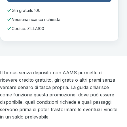
Giri gratuiti: 100
Nessuna ricarica richiesta
Codice: ZILLA100
Il bonus senza deposito non AAMS permette di
ricevere credito gratuito, giri gratis o altri premi senza
versare denaro di tasca propria. La guida chiarisce
come funziona questa promozione, dove può essere
disponibile, quali condizioni richiede e quali passaggi
servono prima di poter trasformare le eventuali vincite
in un saldo prelevabile.