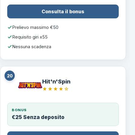
Consulta il bonus
Prelievo massimo €50
Requisito giri x55
Nessuna scadenza
20
Hit'n'Spin
★★★★☆
BONUS
€25 Senza deposito