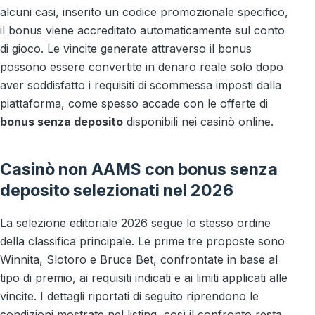
alcuni casi, inserito un codice promozionale specifico,
il bonus viene accreditato automaticamente sul conto
di gioco. Le vincite generate attraverso il bonus
possono essere convertite in denaro reale solo dopo
aver soddisfatto i requisiti di scommessa imposti dalla
piattaforma, come spesso accade con le offerte di
bonus senza deposito
disponibili nei casinò online.
Casinò non AAMS con bonus senza
deposito selezionati nel 2026
La selezione editoriale 2026 segue lo stesso ordine
della classifica principale. Le prime tre proposte sono
Winnita, Slotoro e Bruce Bet, confrontate in base al
tipo di premio, ai requisiti indicati e ai limiti applicati alle
vincite. I dettagli riportati di seguito riprendono le
condizioni mostrate nel listing, così il confronto resta