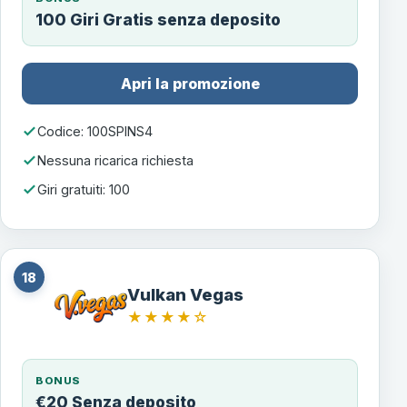
100 Giri Gratis senza deposito
Apri la promozione
Codice: 100SPINS4
Nessuna ricarica richiesta
Giri gratuiti: 100
18
Vulkan Vegas
★★★★☆
BONUS
€20 Senza deposito