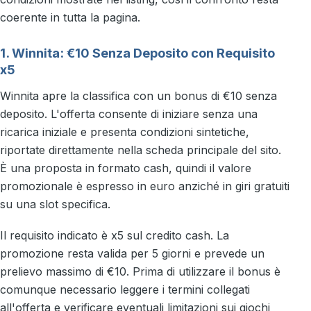
coerente in tutta la pagina.
1. Winnita: €10 Senza Deposito con Requisito
x5
Winnita apre la classifica con un bonus di €10 senza
deposito. L'offerta consente di iniziare senza una
ricarica iniziale e presenta condizioni sintetiche,
riportate direttamente nella scheda principale del sito.
È una proposta in formato cash, quindi il valore
promozionale è espresso in euro anziché in giri gratuiti
su una slot specifica.
Il requisito indicato è x5 sul credito cash. La
promozione resta valida per 5 giorni e prevede un
prelievo massimo di €10. Prima di utilizzare il bonus è
comunque necessario leggere i termini collegati
all'offerta e verificare eventuali limitazioni sui giochi