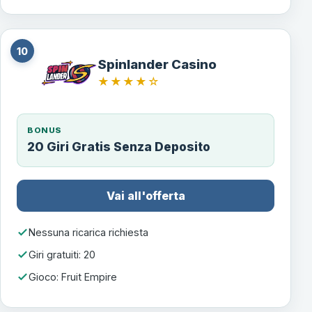
10
Spinlander Casino
★★★★☆
BONUS
20 Giri Gratis Senza Deposito
Vai all'offerta
Nessuna ricarica richiesta
Giri gratuiti: 20
Gioco: Fruit Empire