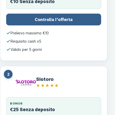
€10 Senza deposito
Controlla l'offerta
Prelievo massimo €10
Requisito cash x5
Valido per 5 giorni
2
Slotoro
★★★★★
BONUS
€25 Senza deposito