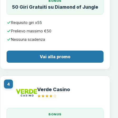
BONUS
50 Giri Gratuiti su Diamond of Jungle
Requisito giri x55
Prelievo massimo €50
Nessuna scadenza
Vai alla promo
4
Verde Casino
★★★★☆
BONUS