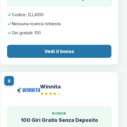
Codice: ZLLA100
Nessuna ricarica richiesta
Giri gratuiti: 100
Vedi il bonus
6
Winnita
★★★★☆
BONUS
100 Giri Gratis Senza Deposito