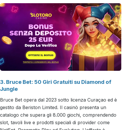
3. Bruce Bet: 50 Giri Gratuiti su Diamond of
Jungle
Bruce Bet opera dal 2023 sotto licenza Curaçao ed è
gestito da Beriston Limited. Il casinò presenta un
catalogo che supera gli 8.000 giochi, comprendendo
slot, tavoli live e prodotti speciali di provider come
NetEnt, Pragmatic Play ed Evolution. L'offerta è