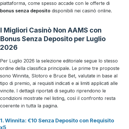
piattaforma, come spesso accade con le offerte di
bonus senza deposito
disponibili nei casinò online.
I Migliori Casinò Non AAMS con
Bonus Senza Deposito per Luglio
2026
Per Luglio 2026 la selezione editoriale segue lo stesso
ordine della classifica principale. Le prime tre proposte
sono Winnita, Slotoro e Bruce Bet, valutate in base al
tipo di premio, ai requisiti indicati e ai limiti applicati alle
vincite. I dettagli riportati di seguito riprendono le
condizioni mostrate nel listing, così il confronto resta
coerente in tutta la pagina.
1. Winnita: €10 Senza Deposito con Requisito
x5