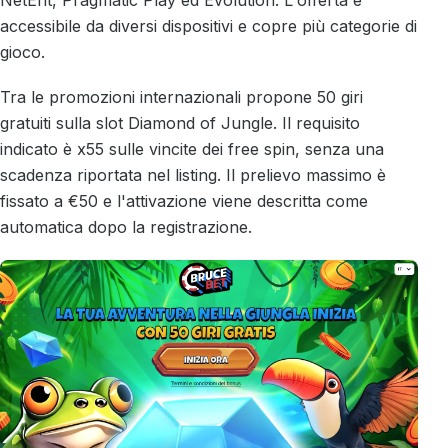
accessibile da diversi dispositivi e copre più categorie di
gioco.
Tra le promozioni internazionali propone 50 giri
gratuiti sulla slot Diamond of Jungle. Il requisito
indicato è x55 sulle vincite dei free spin, senza una
scadenza riportata nel listing. Il prelievo massimo è
fissato a €50 e l'attivazione viene descritta come
automatica dopo la registrazione.