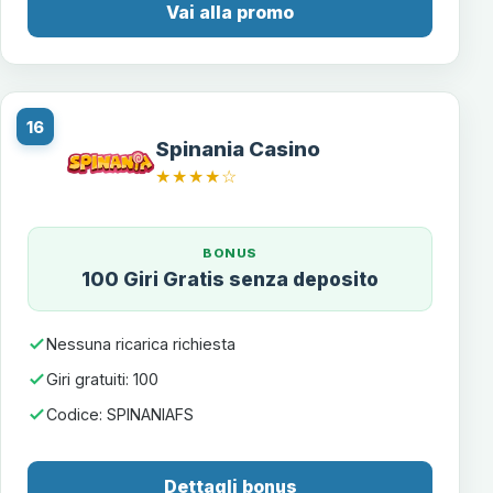
Vai alla promo
16
Spinania Casino
★★★★☆
BONUS
100 Giri Gratis senza deposito
Nessuna ricarica richiesta
Giri gratuiti: 100
Codice: SPINANIAFS
Dettagli bonus