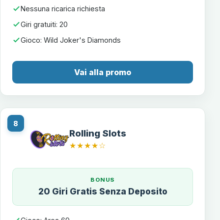
Nessuna ricarica richiesta
Giri gratuiti: 20
Gioco: Wild Joker's Diamonds
Vai alla promo
8
Rolling Slots
★★★★☆
BONUS
20 Giri Gratis Senza Deposito