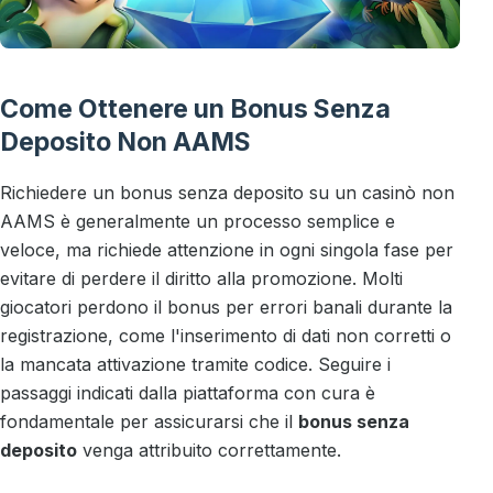
Come Ottenere un Bonus Senza
Deposito Non AAMS
Richiedere un bonus senza deposito su un casinò non
AAMS è generalmente un processo semplice e
veloce, ma richiede attenzione in ogni singola fase per
evitare di perdere il diritto alla promozione. Molti
giocatori perdono il bonus per errori banali durante la
registrazione, come l'inserimento di dati non corretti o
la mancata attivazione tramite codice. Seguire i
passaggi indicati dalla piattaforma con cura è
fondamentale per assicurarsi che il
bonus senza
deposito
venga attribuito correttamente.