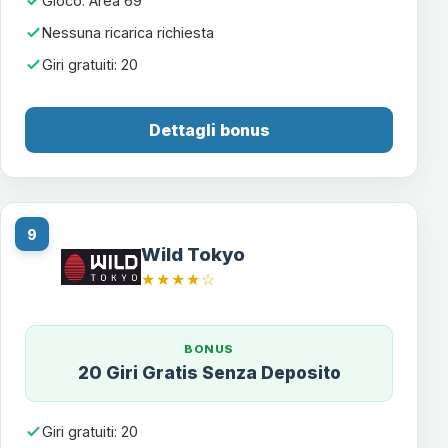
Gioco: Area 69
Nessuna ricarica richiesta
Giri gratuiti: 20
Dettagli bonus
9
Wild Tokyo
★★★★☆
BONUS
20 Giri Gratis Senza Deposito
Giri gratuiti: 20