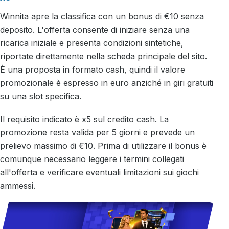
Winnita apre la classifica con un bonus di €10 senza
deposito. L'offerta consente di iniziare senza una
ricarica iniziale e presenta condizioni sintetiche,
riportate direttamente nella scheda principale del sito.
È una proposta in formato cash, quindi il valore
promozionale è espresso in euro anziché in giri gratuiti
su una slot specifica.
Il requisito indicato è x5 sul credito cash. La
promozione resta valida per 5 giorni e prevede un
prelievo massimo di €10. Prima di utilizzare il bonus è
comunque necessario leggere i termini collegati
all'offerta e verificare eventuali limitazioni sui giochi
ammessi.