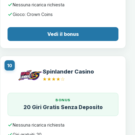
Nessuna ricarica richiesta
Gioco: Crown Coins
Vedi il bonus
10
Spinlander Casino
★★★★☆
BONUS
20 Giri Gratis Senza Deposito
Nessuna ricarica richiesta
Giri gratuiti: 20