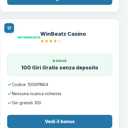
17
WinBeatz Casino
★★★★☆
BONUS
100 Giri Gratis senza deposito
Codice: 100SPINS4
Nessuna ricarica richiesta
Giri gratuiti: 100
Vedi il bonus