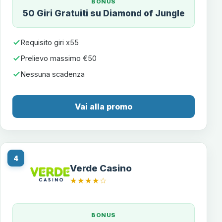
BONUS
50 Giri Gratuiti su Diamond of Jungle
Requisito giri x55
Prelievo massimo €50
Nessuna scadenza
Vai alla promo
4
Verde Casino
★★★★☆
BONUS