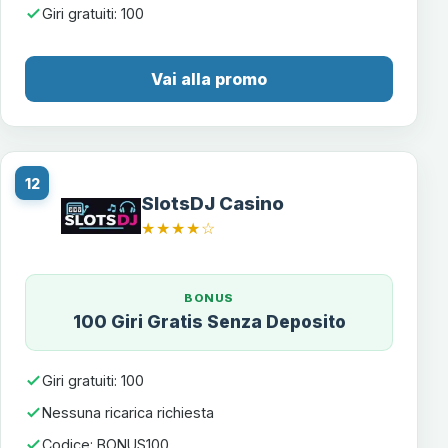
Giri gratuiti: 100
Vai alla promo
12
SlotsDJ Casino
★★★★☆
BONUS
100 Giri Gratis Senza Deposito
Giri gratuiti: 100
Nessuna ricarica richiesta
Codice: BONUS100