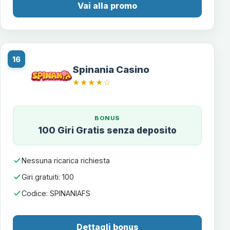
Vai alla promo
16
Spinania Casino
★★★★☆
BONUS
100 Giri Gratis senza deposito
Nessuna ricarica richiesta
Giri gratuiti: 100
Codice: SPINANIAFS
Dettagli bonus