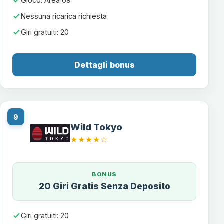
Gioco: Area 69
Nessuna ricarica richiesta
Giri gratuiti: 20
Dettagli bonus
9
Wild Tokyo
★★★★☆
BONUS
20 Giri Gratis Senza Deposito
Giri gratuiti: 20