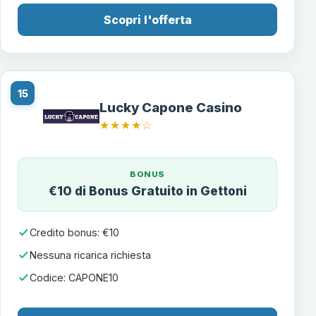
Scopri l'offerta
15
Lucky Capone Casino
★★★★☆
BONUS
€10 di Bonus Gratuito in Gettoni
Credito bonus: €10
Nessuna ricarica richiesta
Codice: CAPONE10