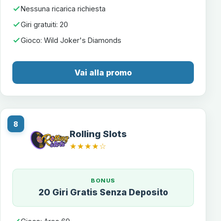
Nessuna ricarica richiesta
Giri gratuiti: 20
Gioco: Wild Joker's Diamonds
Vai alla promo
8
Rolling Slots
★★★★☆
BONUS
20 Giri Gratis Senza Deposito