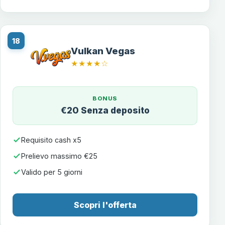
18
Vulkan Vegas
★★★★☆
BONUS
€20 Senza deposito
Requisito cash x5
Prelievo massimo €25
Valido per 5 giorni
Scopri l'offerta