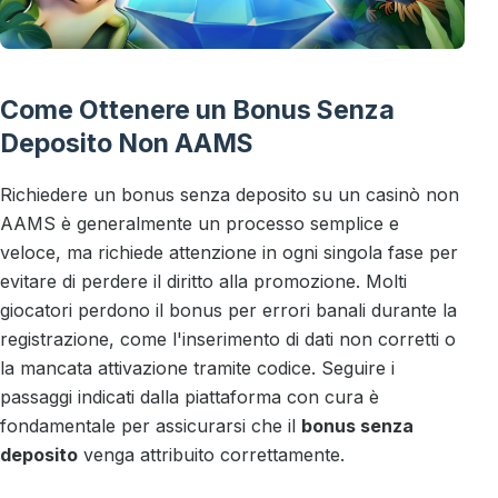
Come Ottenere un Bonus Senza
Deposito Non AAMS
Richiedere un bonus senza deposito su un casinò non
AAMS è generalmente un processo semplice e
veloce, ma richiede attenzione in ogni singola fase per
evitare di perdere il diritto alla promozione. Molti
giocatori perdono il bonus per errori banali durante la
registrazione, come l'inserimento di dati non corretti o
la mancata attivazione tramite codice. Seguire i
passaggi indicati dalla piattaforma con cura è
fondamentale per assicurarsi che il
bonus senza
deposito
venga attribuito correttamente.