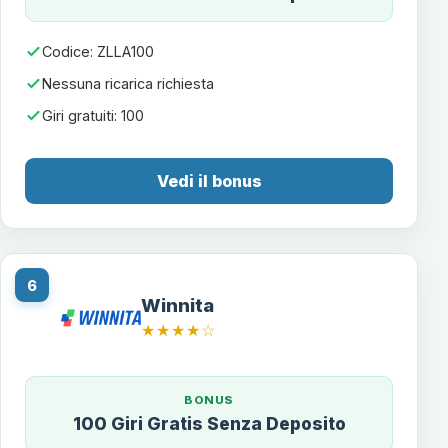
Codice: ZLLA100
Nessuna ricarica richiesta
Giri gratuiti: 100
Vedi il bonus
6
Winnita
★★★★☆
BONUS
100 Giri Gratis Senza Deposito