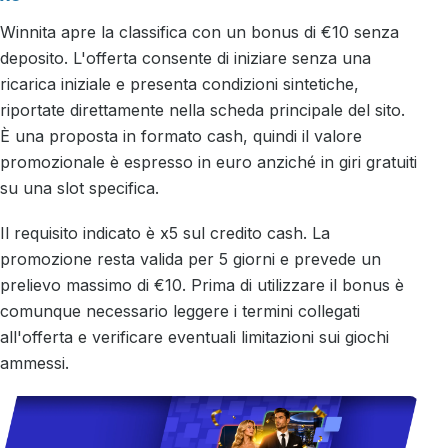
Winnita apre la classifica con un bonus di €10 senza
deposito. L'offerta consente di iniziare senza una
ricarica iniziale e presenta condizioni sintetiche,
riportate direttamente nella scheda principale del sito.
È una proposta in formato cash, quindi il valore
promozionale è espresso in euro anziché in giri gratuiti
su una slot specifica.
Il requisito indicato è x5 sul credito cash. La
promozione resta valida per 5 giorni e prevede un
prelievo massimo di €10. Prima di utilizzare il bonus è
comunque necessario leggere i termini collegati
all'offerta e verificare eventuali limitazioni sui giochi
ammessi.