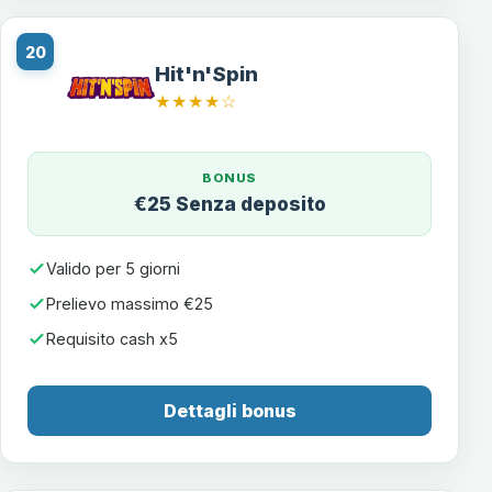
20
Hit'n'Spin
★★★★☆
BONUS
€25 Senza deposito
Valido per 5 giorni
Prelievo massimo €25
Requisito cash x5
Dettagli bonus