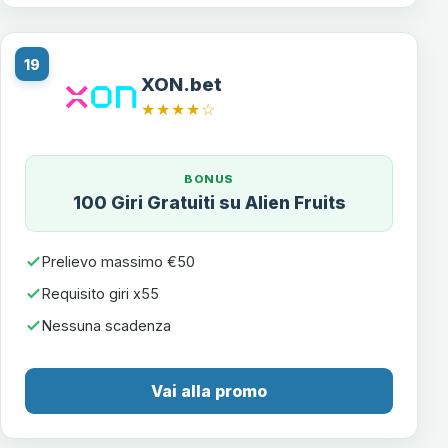
19
XON.bet
★★★★☆
BONUS
100 Giri Gratuiti su Alien Fruits
Prelievo massimo €50
Requisito giri x55
Nessuna scadenza
Vai alla promo