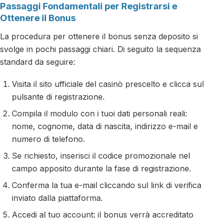
Passaggi Fondamentali per Registrarsi e
Ottenere il Bonus
La procedura per ottenere il bonus senza deposito si
svolge in pochi passaggi chiari. Di seguito la sequenza
standard da seguire:
Visita il sito ufficiale del casinò prescelto e clicca sul
pulsante di registrazione.
Compila il modulo con i tuoi dati personali reali:
nome, cognome, data di nascita, indirizzo e-mail e
numero di telefono.
Se richiesto, inserisci il codice promozionale nel
campo apposito durante la fase di registrazione.
Conferma la tua e-mail cliccando sul link di verifica
inviato dalla piattaforma.
Accedi al tuo account: il bonus verrà accreditato