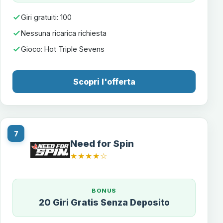
Giri gratuiti: 100
Nessuna ricarica richiesta
Gioco: Hot Triple Sevens
Scopri l'offerta
7
Need for Spin
★★★★☆
BONUS
20 Giri Gratis Senza Deposito