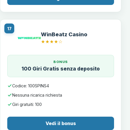
17
WinBeatz Casino
★★★★☆
BONUS
100 Giri Gratis senza deposito
Codice: 100SPINS4
Nessuna ricarica richiesta
Giri gratuiti: 100
Vedi il bonus