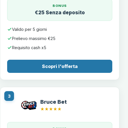
BONUS
€25 Senza deposito
Valido per 5 giorni
Prelievo massimo €25
Requisito cash x5
Scopri l'offerta
3
Bruce Bet
★★★★★