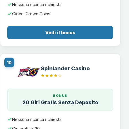
Nessuna ricarica richiesta
Gioco: Crown Coins
Vedi il bonus
10
Spinlander Casino
★★★★☆
BONUS
20 Giri Gratis Senza Deposito
Nessuna ricarica richiesta
Giri gratuiti: 20