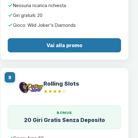
Nessuna ricarica richiesta
Giri gratuiti: 20
Gioco: Wild Joker's Diamonds
Vai alla promo
8
Rolling Slots
★★★★☆
BONUS
20 Giri Gratis Senza Deposito