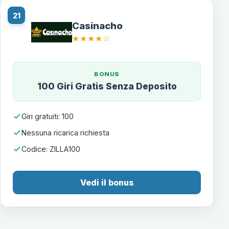
21
Casinacho
★★★★☆
BONUS
100 Giri Gratis Senza Deposito
Giri gratuiti: 100
Nessuna ricarica richiesta
Codice: ZILLA100
Vedi il bonus