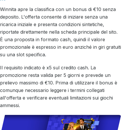
Winnita apre la classifica con un bonus di €10 senza
deposito. L'offerta consente di iniziare senza una
ricarica iniziale e presenta condizioni sintetiche,
riportate direttamente nella scheda principale del sito.
È una proposta in formato cash, quindi il valore
promozionale è espresso in euro anziché in giri gratuiti
su una slot specifica.
Il requisito indicato è x5 sul credito cash. La
promozione resta valida per 5 giorni e prevede un
prelievo massimo di €10. Prima di utilizzare il bonus è
comunque necessario leggere i termini collegati
all'offerta e verificare eventuali limitazioni sui giochi
ammessi.