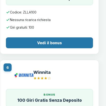
Codice: ZLLA100
Nessuna ricarica richiesta
Giri gratuiti: 100
Vedi il bonus
6
Winnita
★★★★☆
BONUS
100 Giri Gratis Senza Deposito