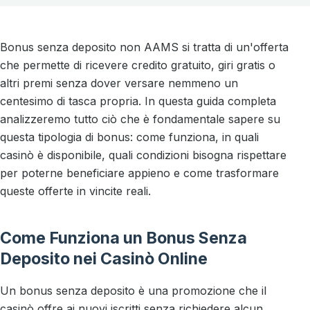
Bonus senza deposito non AAMS si tratta di un'offerta
che permette di ricevere credito gratuito, giri gratis o
altri premi senza dover versare nemmeno un
centesimo di tasca propria. In questa guida completa
analizzeremo tutto ciò che è fondamentale sapere su
questa tipologia di bonus: come funziona, in quali
casinò è disponibile, quali condizioni bisogna rispettare
per poterne beneficiare appieno e come trasformare
queste offerte in vincite reali.
Come Funziona un Bonus Senza
Deposito nei Casinò Online
Un bonus senza deposito è una promozione che il
casinò offre ai nuovi iscritti senza richiedere alcun