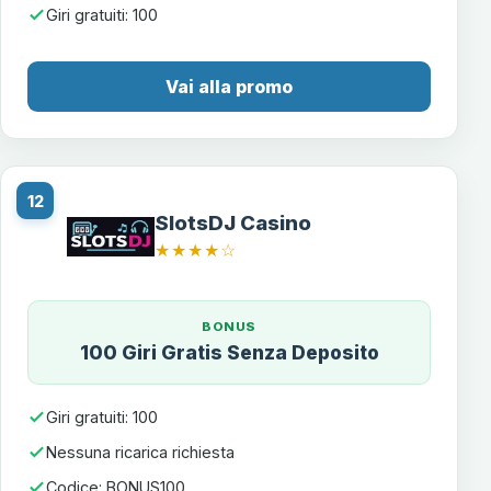
Giri gratuiti: 100
Vai alla promo
12
SlotsDJ Casino
★★★★☆
BONUS
100 Giri Gratis Senza Deposito
Giri gratuiti: 100
Nessuna ricarica richiesta
Codice: BONUS100