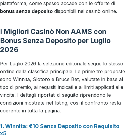
piattaforma, come spesso accade con le offerte di
bonus senza deposito
disponibili nei casinò online.
I Migliori Casinò Non AAMS con
Bonus Senza Deposito per Luglio
2026
Per Luglio 2026 la selezione editoriale segue lo stesso
ordine della classifica principale. Le prime tre proposte
sono Winnita, Slotoro e Bruce Bet, valutate in base al
tipo di premio, ai requisiti indicati e ai limiti applicati alle
vincite. I dettagli riportati di seguito riprendono le
condizioni mostrate nel listing, così il confronto resta
coerente in tutta la pagina.
1. Winnita: €10 Senza Deposito con Requisito
x5