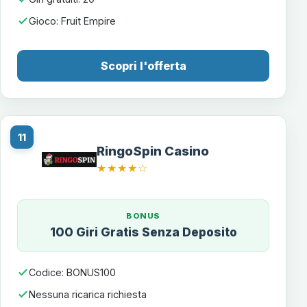
Gioco: Fruit Empire
Scopri l'offerta
11
RingoSpin Casino
★★★★☆
BONUS
100 Giri Gratis Senza Deposito
Codice: BONUS100
Nessuna ricarica richiesta