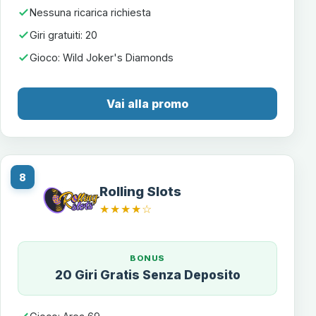
Nessuna ricarica richiesta
Giri gratuiti: 20
Gioco: Wild Joker's Diamonds
Vai alla promo
8
Rolling Slots
★★★★☆
BONUS
20 Giri Gratis Senza Deposito