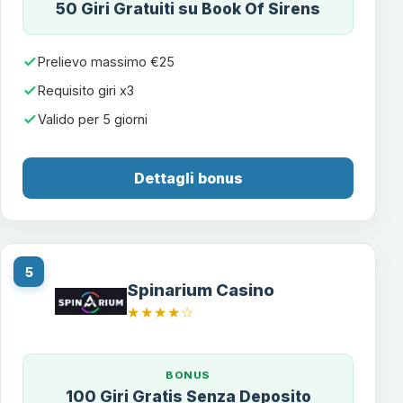
50 Giri Gratuiti su Book Of Sirens
Prelievo massimo €25
Requisito giri x3
Valido per 5 giorni
Dettagli bonus
5
Spinarium Casino
★★★★☆
BONUS
100 Giri Gratis Senza Deposito