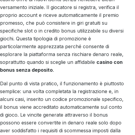
versamento iniziale. Il giocatore si registra, verifica il
proprio account e riceve automaticamente il premio
promesso, che può consistere in giri gratuiti su
specifiche slot o in credito bonus utilizzabile su diversi
giochi. Questa tipologia di promozione è
particolarmente apprezzata perché consente di
esplorare la piattaforma senza rischiare denaro reale,
soprattutto quando si sceglie un affidabile
casino con
bonus senza deposito
.
Dal punto di vista pratico, il funzionamento è piuttosto
semplice: una volta completata la registrazione e, in
alcuni casi, inserito un codice promozionale specifico,
il bonus viene accreditato automaticamente sul conto
di gioco. Le vincite generate attraverso il bonus
possono essere convertite in denaro reale solo dopo
aver soddisfatto i requisiti di scommessa imposti dalla