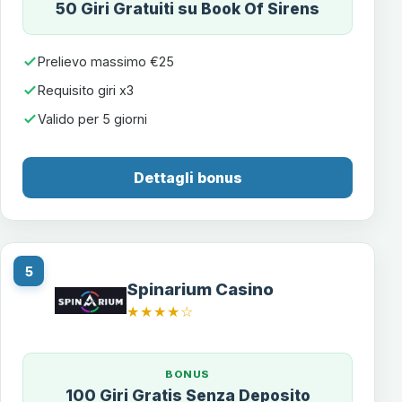
50 Giri Gratuiti su Book Of Sirens
Prelievo massimo €25
Requisito giri x3
Valido per 5 giorni
Dettagli bonus
5
Spinarium Casino
★★★★☆
BONUS
100 Giri Gratis Senza Deposito