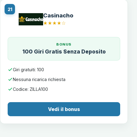
21
Casinacho
★★★★☆
BONUS
100 Giri Gratis Senza Deposito
Giri gratuiti: 100
Nessuna ricarica richiesta
Codice: ZILLA100
Vedi il bonus