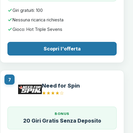
Giri gratuiti: 100
Nessuna ricarica richiesta
Gioco: Hot Triple Sevens
Scopri l'offerta
7
Need for Spin
★★★★☆
BONUS
20 Giri Gratis Senza Deposito