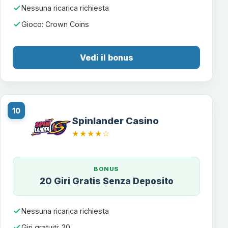
Nessuna ricarica richiesta
Gioco: Crown Coins
Vedi il bonus
10
Spinlander Casino
★★★★☆
BONUS
20 Giri Gratis Senza Deposito
Nessuna ricarica richiesta
Giri gratuiti: 20