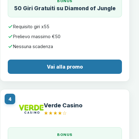
BONUS
50 Giri Gratuiti su Diamond of Jungle
Requisito giri x55
Prelievo massimo €50
Nessuna scadenza
Vai alla promo
4
Verde Casino
★★★★☆
BONUS