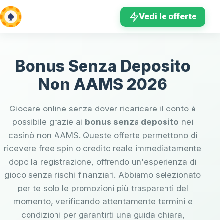
Vedi le offerte
Bonus Senza Deposito
Non AAMS 2026
Giocare online senza dover ricaricare il conto è
possibile grazie ai
bonus senza deposito
nei
casinò non AAMS. Queste offerte permettono di
ricevere free spin o credito reale immediatamente
dopo la registrazione, offrendo un'esperienza di
gioco senza rischi finanziari. Abbiamo selezionato
per te solo le promozioni più trasparenti del
momento, verificando attentamente termini e
condizioni per garantirti una guida chiara,