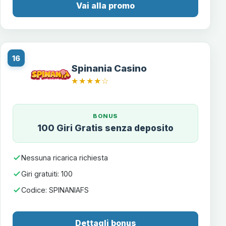
Vai alla promo
16
Spinania Casino
★★★★☆
BONUS
100 Giri Gratis senza deposito
Nessuna ricarica richiesta
Giri gratuiti: 100
Codice: SPINANIAFS
Dettagli bonus