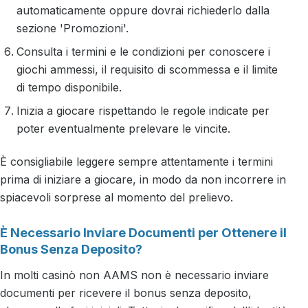
automaticamente oppure dovrai richiederlo dalla
sezione 'Promozioni'.
Consulta i termini e le condizioni per conoscere i
giochi ammessi, il requisito di scommessa e il limite
di tempo disponibile.
Inizia a giocare rispettando le regole indicate per
poter eventualmente prelevare le vincite.
È consigliabile leggere sempre attentamente i termini
prima di iniziare a giocare, in modo da non incorrere in
spiacevoli sorprese al momento del prelievo.
È Necessario Inviare Documenti per Ottenere il
Bonus Senza Deposito?
In molti casinò non AAMS non è necessario inviare
documenti per ricevere il bonus senza deposito,