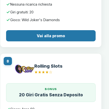
Nessuna ricarica richiesta
Giri gratuiti: 20
Gioco: Wild Joker's Diamonds
Vai alla promo
8
Rolling Slots
★★★★☆
BONUS
20 Giri Gratis Senza Deposito