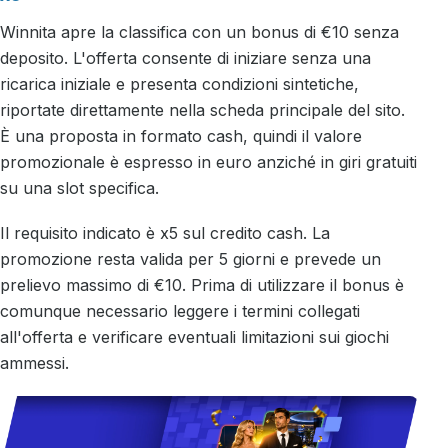
Winnita apre la classifica con un bonus di €10 senza
deposito. L'offerta consente di iniziare senza una
ricarica iniziale e presenta condizioni sintetiche,
riportate direttamente nella scheda principale del sito.
È una proposta in formato cash, quindi il valore
promozionale è espresso in euro anziché in giri gratuiti
su una slot specifica.
Il requisito indicato è x5 sul credito cash. La
promozione resta valida per 5 giorni e prevede un
prelievo massimo di €10. Prima di utilizzare il bonus è
comunque necessario leggere i termini collegati
all'offerta e verificare eventuali limitazioni sui giochi
ammessi.