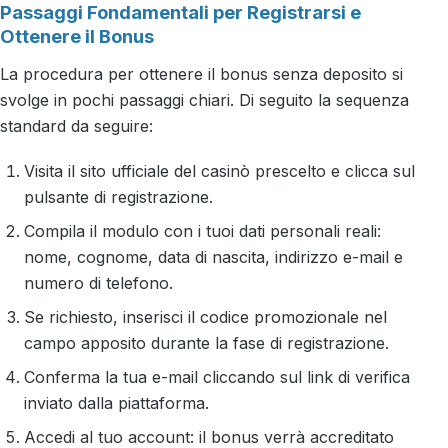
Passaggi Fondamentali per Registrarsi e
Ottenere il Bonus
La procedura per ottenere il bonus senza deposito si
svolge in pochi passaggi chiari. Di seguito la sequenza
standard da seguire:
Visita il sito ufficiale del casinò prescelto e clicca sul
pulsante di registrazione.
Compila il modulo con i tuoi dati personali reali:
nome, cognome, data di nascita, indirizzo e-mail e
numero di telefono.
Se richiesto, inserisci il codice promozionale nel
campo apposito durante la fase di registrazione.
Conferma la tua e-mail cliccando sul link di verifica
inviato dalla piattaforma.
Accedi al tuo account: il bonus verrà accreditato