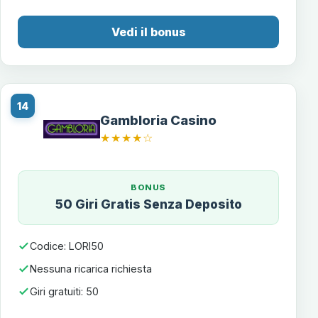
Vedi il bonus
14
Gambloria Casino
★★★★☆
BONUS
50 Giri Gratis Senza Deposito
Codice: LORI50
Nessuna ricarica richiesta
Giri gratuiti: 50