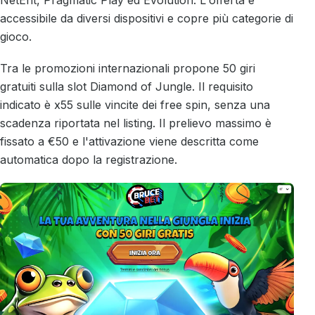
accessibile da diversi dispositivi e copre più categorie di
gioco.
Tra le promozioni internazionali propone 50 giri
gratuiti sulla slot Diamond of Jungle. Il requisito
indicato è x55 sulle vincite dei free spin, senza una
scadenza riportata nel listing. Il prelievo massimo è
fissato a €50 e l'attivazione viene descritta come
automatica dopo la registrazione.