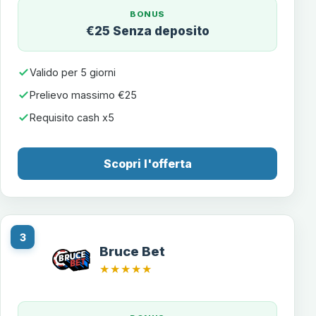
BONUS
€25 Senza deposito
Valido per 5 giorni
Prelievo massimo €25
Requisito cash x5
Scopri l'offerta
3
Bruce Bet
★★★★★