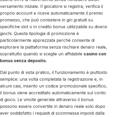
versamento iniziale. Il giocatore si registra, verifica il
proprio account e riceve automaticamente il premio
promesso, che può consistere in giri gratuiti su
specifiche slot o in credito bonus utilizzabile su diversi
giochi. Questa tipologia di promozione è
particolarmente apprezzata perché consente di
esplorare la piattaforma senza rischiare denaro reale,
soprattutto quando si sceglie un affidabile
casino con
bonus senza deposito
.
Dal punto di vista pratico, il funzionamento è piuttosto
semplice: una volta completata la registrazione e, in
alcuni casi, inserito un codice promozionale specifico,
il bonus viene accreditato automaticamente sul conto
di gioco. Le vincite generate attraverso il bonus
possono essere convertite in denaro reale solo dopo
aver soddisfatto i requisiti di scommessa imposti dalla