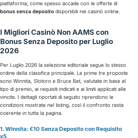
piattaforma, come spesso accade con le offerte di
bonus senza deposito
disponibili nei casinò online.
I Migliori Casinò Non AAMS con
Bonus Senza Deposito per Luglio
2026
Per Luglio 2026 la selezione editoriale segue lo stesso
ordine della classifica principale. Le prime tre proposte
sono Winnita, Slotoro e Bruce Bet, valutate in base al
tipo di premio, ai requisiti indicati e ai limiti applicati alle
vincite. I dettagli riportati di seguito riprendono le
condizioni mostrate nel listing, così il confronto resta
coerente in tutta la pagina.
1. Winnita: €10 Senza Deposito con Requisito
x5