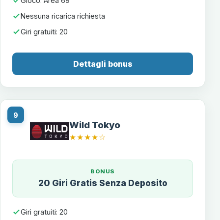
Gioco: Area 69
Nessuna ricarica richiesta
Giri gratuiti: 20
Dettagli bonus
9
Wild Tokyo
★★★★☆
BONUS
20 Giri Gratis Senza Deposito
Giri gratuiti: 20