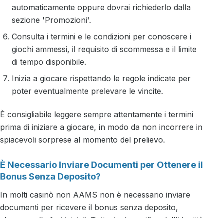
automaticamente oppure dovrai richiederlo dalla
sezione 'Promozioni'.
Consulta i termini e le condizioni per conoscere i
giochi ammessi, il requisito di scommessa e il limite
di tempo disponibile.
Inizia a giocare rispettando le regole indicate per
poter eventualmente prelevare le vincite.
È consigliabile leggere sempre attentamente i termini
prima di iniziare a giocare, in modo da non incorrere in
spiacevoli sorprese al momento del prelievo.
È Necessario Inviare Documenti per Ottenere il
Bonus Senza Deposito?
In molti casinò non AAMS non è necessario inviare
documenti per ricevere il bonus senza deposito,