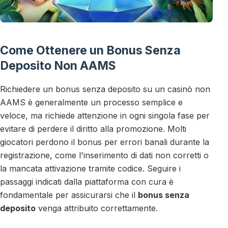
Come Ottenere un Bonus Senza
Deposito Non AAMS
Richiedere un bonus senza deposito su un casinò non
AAMS è generalmente un processo semplice e
veloce, ma richiede attenzione in ogni singola fase per
evitare di perdere il diritto alla promozione. Molti
giocatori perdono il bonus per errori banali durante la
registrazione, come l'inserimento di dati non corretti o
la mancata attivazione tramite codice. Seguire i
passaggi indicati dalla piattaforma con cura è
fondamentale per assicurarsi che il
bonus senza
deposito
venga attribuito correttamente.