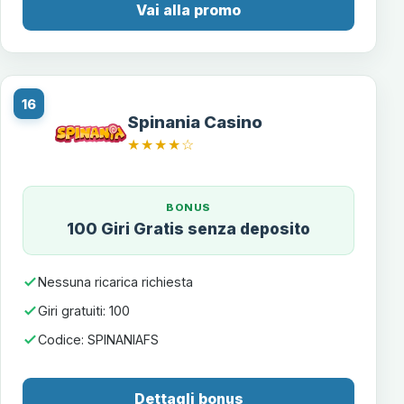
Vai alla promo
16
Spinania Casino
★★★★☆
BONUS
100 Giri Gratis senza deposito
Nessuna ricarica richiesta
Giri gratuiti: 100
Codice: SPINANIAFS
Dettagli bonus