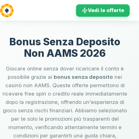
Vedi le offerte
Bonus Senza Deposito
Non AAMS 2026
Giocare online senza dover ricaricare il conto è
possibile grazie ai
bonus senza deposito
nei
casinò non AAMS. Queste offerte permettono di
ricevere free spin o credito reale immediatamente
dopo la registrazione, offrendo un'esperienza di
gioco senza rischi finanziari. Abbiamo selezionato
per te solo le promozioni più trasparenti del
momento, verificando attentamente termini e
condizioni per garantirti una guida chiara,