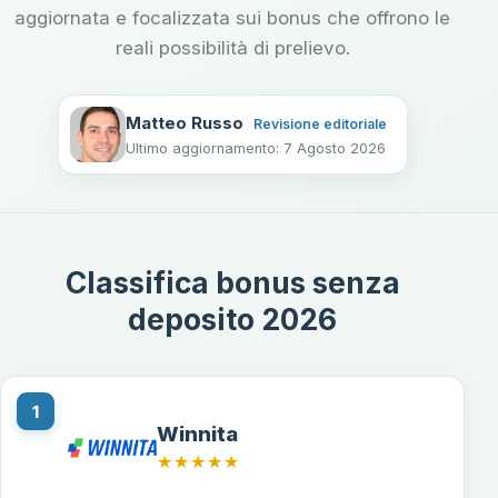
aggiornata e focalizzata sui bonus che offrono le
reali possibilità di prelievo.
Matteo Russo
Revisione editoriale
Ultimo aggiornamento: 7 Agosto 2026
Classifica bonus senza
deposito 2026
1
Winnita
★★★★★