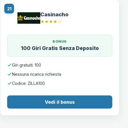
21
Casinacho
★★★★☆
BONUS
100 Giri Gratis Senza Deposito
Giri gratuiti: 100
Nessuna ricarica richiesta
Codice: ZILLA100
Vedi il bonus