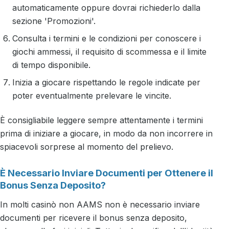
automaticamente oppure dovrai richiederlo dalla
sezione 'Promozioni'.
Consulta i termini e le condizioni per conoscere i
giochi ammessi, il requisito di scommessa e il limite
di tempo disponibile.
Inizia a giocare rispettando le regole indicate per
poter eventualmente prelevare le vincite.
È consigliabile leggere sempre attentamente i termini
prima di iniziare a giocare, in modo da non incorrere in
spiacevoli sorprese al momento del prelievo.
È Necessario Inviare Documenti per Ottenere il
Bonus Senza Deposito?
In molti casinò non AAMS non è necessario inviare
documenti per ricevere il bonus senza deposito,