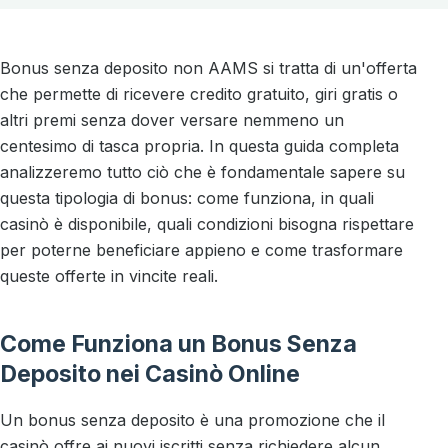
Bonus senza deposito non AAMS si tratta di un'offerta
che permette di ricevere credito gratuito, giri gratis o
altri premi senza dover versare nemmeno un
centesimo di tasca propria. In questa guida completa
analizzeremo tutto ciò che è fondamentale sapere su
questa tipologia di bonus: come funziona, in quali
casinò è disponibile, quali condizioni bisogna rispettare
per poterne beneficiare appieno e come trasformare
queste offerte in vincite reali.
Come Funziona un Bonus Senza
Deposito nei Casinò Online
Un bonus senza deposito è una promozione che il
casinò offre ai nuovi iscritti senza richiedere alcun