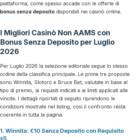
piattaforma, come spesso accade con le offerte di
bonus senza deposito
disponibili nei casinò online.
I Migliori Casinò Non AAMS con
Bonus Senza Deposito per Luglio
2026
Per Luglio 2026 la selezione editoriale segue lo stesso
ordine della classifica principale. Le prime tre proposte
sono Winnita, Slotoro e Bruce Bet, valutate in base al
tipo di premio, ai requisiti indicati e ai limiti applicati alle
vincite. I dettagli riportati di seguito riprendono le
condizioni mostrate nel listing, così il confronto resta
coerente in tutta la pagina.
1. Winnita: €10 Senza Deposito con Requisito
x5