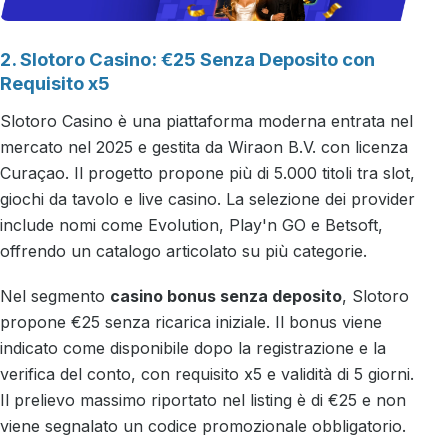
2. Slotoro Casino: €25 Senza Deposito con
Requisito x5
Slotoro Casino è una piattaforma moderna entrata nel
mercato nel 2025 e gestita da Wiraon B.V. con licenza
Curaçao. Il progetto propone più di 5.000 titoli tra slot,
giochi da tavolo e live casino. La selezione dei provider
include nomi come Evolution, Play'n GO e Betsoft,
offrendo un catalogo articolato su più categorie.
Nel segmento
casino bonus senza deposito
, Slotoro
propone €25 senza ricarica iniziale. Il bonus viene
indicato come disponibile dopo la registrazione e la
verifica del conto, con requisito x5 e validità di 5 giorni.
Il prelievo massimo riportato nel listing è di €25 e non
viene segnalato un codice promozionale obbligatorio.