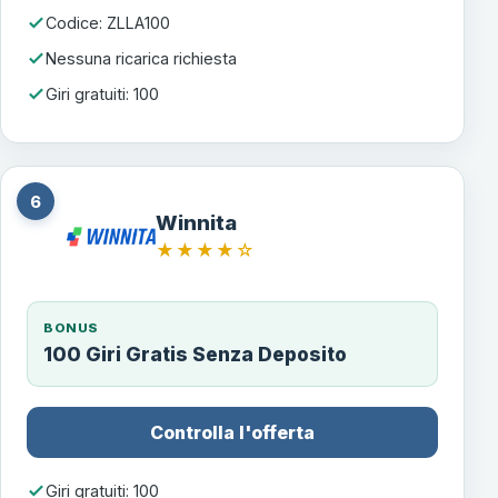
Codice: ZLLA100
Nessuna ricarica richiesta
Giri gratuiti: 100
6
Winnita
★★★★☆
BONUS
100 Giri Gratis Senza Deposito
Controlla l'offerta
Giri gratuiti: 100