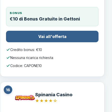
BONUS
€10 di Bonus Gratuito in Gettoni
Vai all'offerta
Credito bonus: €10
Nessuna ricarica richiesta
Codice: CAPONE10
16
Spinania Casino
★★★★☆