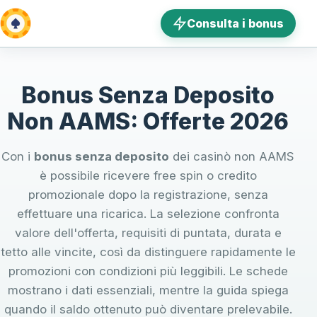
Consulta i bonus
Bonus Senza Deposito
Non AAMS: Offerte 2026
Con i
bonus senza deposito
dei casinò non AAMS
è possibile ricevere free spin o credito
promozionale dopo la registrazione, senza
effettuare una ricarica. La selezione confronta
valore dell'offerta, requisiti di puntata, durata e
tetto alle vincite, così da distinguere rapidamente le
promozioni con condizioni più leggibili. Le schede
mostrano i dati essenziali, mentre la guida spiega
quando il saldo ottenuto può diventare prelevabile.