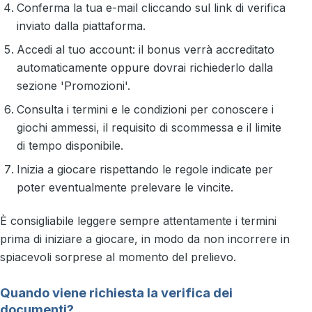
Conferma la tua e-mail cliccando sul link di verifica
inviato dalla piattaforma.
Accedi al tuo account: il bonus verrà accreditato
automaticamente oppure dovrai richiederlo dalla
sezione 'Promozioni'.
Consulta i termini e le condizioni per conoscere i
giochi ammessi, il requisito di scommessa e il limite
di tempo disponibile.
Inizia a giocare rispettando le regole indicate per
poter eventualmente prelevare le vincite.
È consigliabile leggere sempre attentamente i termini
prima di iniziare a giocare, in modo da non incorrere in
spiacevoli sorprese al momento del prelievo.
Quando viene richiesta la verifica dei
documenti?