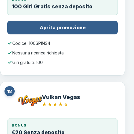
100 Giri Gratis senza deposito
Apri la promozione
Codice: 100SPINS4
Nessuna ricarica richiesta
Giri gratuiti: 100
18
Vulkan Vegas
★★★★☆
BONUS
€20 Senza deposito