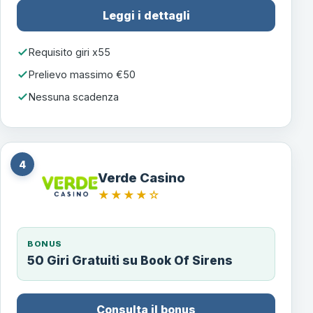
Leggi i dettagli
Requisito giri x55
Prelievo massimo €50
Nessuna scadenza
4
Verde Casino
★★★★☆
BONUS
50 Giri Gratuiti su Book Of Sirens
Consulta il bonus