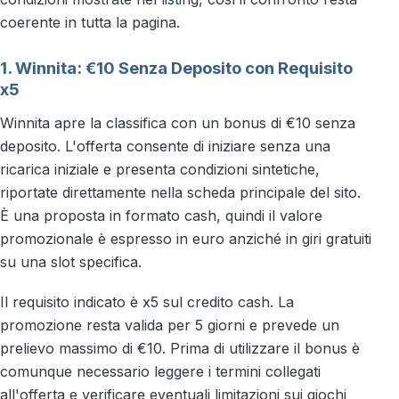
coerente in tutta la pagina.
1. Winnita: €10 Senza Deposito con Requisito
x5
Winnita apre la classifica con un bonus di €10 senza
deposito. L'offerta consente di iniziare senza una
ricarica iniziale e presenta condizioni sintetiche,
riportate direttamente nella scheda principale del sito.
È una proposta in formato cash, quindi il valore
promozionale è espresso in euro anziché in giri gratuiti
su una slot specifica.
Il requisito indicato è x5 sul credito cash. La
promozione resta valida per 5 giorni e prevede un
prelievo massimo di €10. Prima di utilizzare il bonus è
comunque necessario leggere i termini collegati
all'offerta e verificare eventuali limitazioni sui giochi