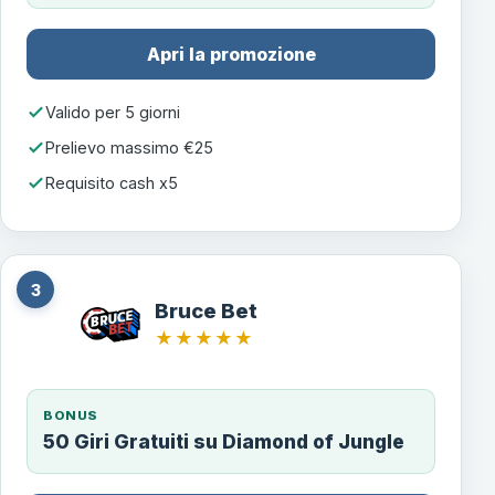
Apri la promozione
Valido per 5 giorni
Prelievo massimo €25
Requisito cash x5
3
Bruce Bet
★★★★★
BONUS
50 Giri Gratuiti su Diamond of Jungle