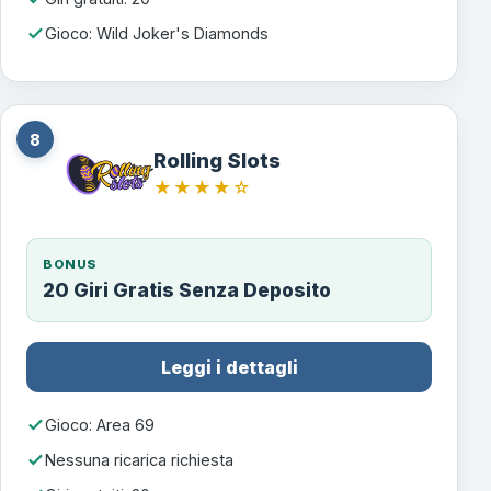
Gioco: Wild Joker's Diamonds
8
Rolling Slots
★★★★☆
BONUS
20 Giri Gratis Senza Deposito
Leggi i dettagli
Gioco: Area 69
Nessuna ricarica richiesta