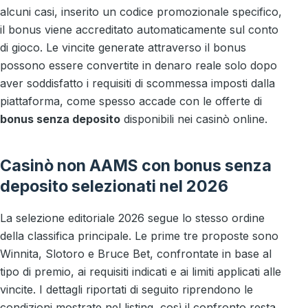
alcuni casi, inserito un codice promozionale specifico,
il bonus viene accreditato automaticamente sul conto
di gioco. Le vincite generate attraverso il bonus
possono essere convertite in denaro reale solo dopo
aver soddisfatto i requisiti di scommessa imposti dalla
piattaforma, come spesso accade con le offerte di
bonus senza deposito
disponibili nei casinò online.
Casinò non AAMS con bonus senza
deposito selezionati nel 2026
La selezione editoriale 2026 segue lo stesso ordine
della classifica principale. Le prime tre proposte sono
Winnita, Slotoro e Bruce Bet, confrontate in base al
tipo di premio, ai requisiti indicati e ai limiti applicati alle
vincite. I dettagli riportati di seguito riprendono le
condizioni mostrate nel listing, così il confronto resta