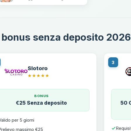
a bonus senza deposito 2026
3
Slotoro
★★★★★
BONUS
€25 Senza deposito
50 G
Valido per 5 giorni
Requisi
Prelievo massimo €25