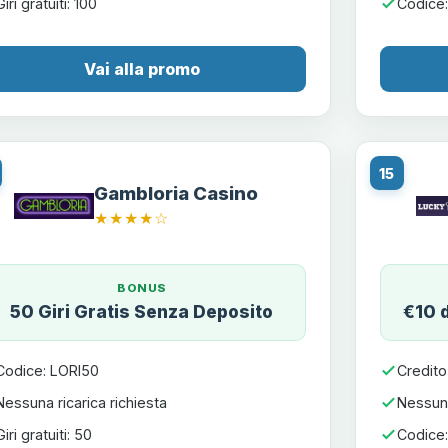
Giri gratuiti: 100
Codice
Vai alla promo
15
Gambloria Casino
★★★★☆
BONUS
50 Giri Gratis Senza Deposito
€10 d
Codice: LORI50
Credito
Nessuna ricarica richiesta
Nessuna
Giri gratuiti: 50
Codice