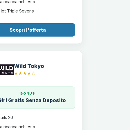
 ricarica richiesta
Hot Triple Sevens
Scopri l'offerta
Wild Tokyo
★★★★☆
BONUS
Giri Gratis Senza Deposito
uiti: 20
 ricarica richiesta