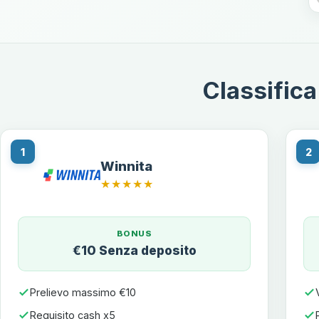
Classific
1
2
Winnita
★★★★★
BONUS
€10 Senza deposito
Prelievo massimo €10
Requisito cash x5