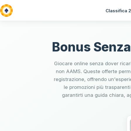
Classifica 
Bonus Senza
Giocare online senza dover ricari
non AAMS. Queste offerte perme
registrazione, offrendo un'esperi
le promozioni più trasparent
garantirti una guida chiara, a