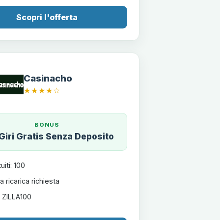
Scopri l'offerta
Casinacho
★★★★☆
BONUS
Giri Gratis Senza Deposito
uiti: 100
 ricarica richiesta
 ZILLA100