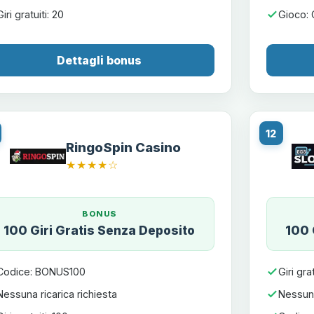
Giri gratuiti: 20
Gioco:
Dettagli bonus
12
RingoSpin Casino
★★★★☆
BONUS
100 Giri Gratis Senza Deposito
100 
Codice: BONUS100
Giri grat
Nessuna ricarica richiesta
Nessuna