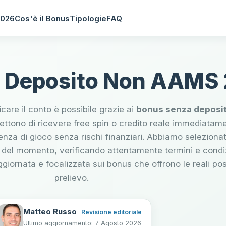
2026
Cos'è il Bonus
Tipologie
FAQ
 Deposito Non AAMS
care il conto è possibile grazie ai
bonus senza deposi
ttono di ricevere free spin o credito reale immediatam
enza di gioco senza rischi finanziari. Abbiamo selezionat
i del momento, verificando attentamente termini e condi
ggiornata e focalizzata sui bonus che offrono le reali poss
prelievo.
Matteo Russo
Revisione editoriale
Ultimo aggiornamento: 7 Agosto 2026