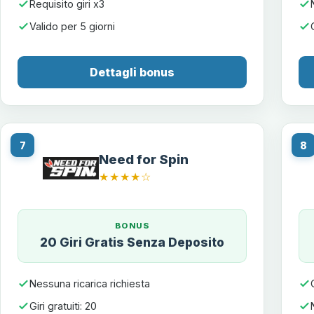
Requisito giri x3
Valido per 5 giorni
Dettagli bonus
7
8
Need for Spin
★★★★☆
BONUS
20 Giri Gratis Senza Deposito
Nessuna ricarica richiesta
Giri gratuiti: 20