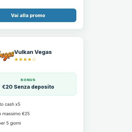
Vai alla promo
Vulkan Vegas
★★★★☆
BONUS
€20 Senza deposito
to cash x5
vo massimo €25
per 5 giorni