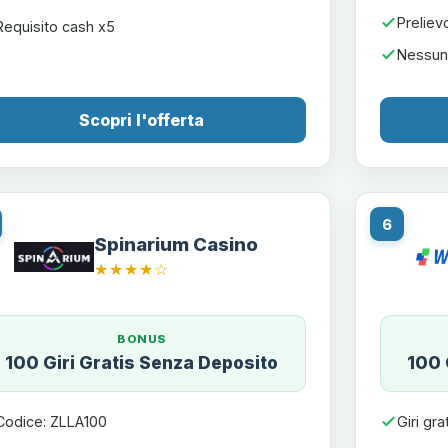
Prelie
Requisito cash x5
Nessun
Scopri l'offerta
6
Spinarium Casino
★★★★☆
BONUS
100 Giri Gratis Senza Deposito
100 
Codice: ZLLA100
Giri grat