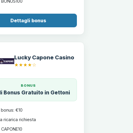
: BONUS100
Dettagli bonus
Lucky Capone Casino
★★★★☆
BONUS
i Bonus Gratuito in Gettoni
 bonus: €10
 ricarica richiesta
: CAPONE10