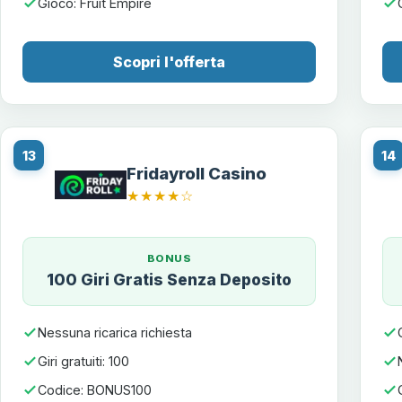
Gioco: Fruit Empire
Scopri l'offerta
13
14
Fridayroll Casino
★★★★☆
BONUS
100 Giri Gratis Senza Deposito
Nessuna ricarica richiesta
Giri gratuiti: 100
Codice: BONUS100