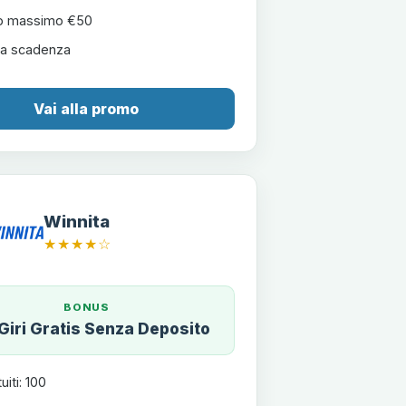
vo massimo €50
a scadenza
Vai alla promo
Winnita
★★★★☆
BONUS
Giri Gratis Senza Deposito
uiti: 100