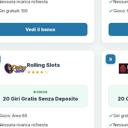
Nessuna ricarica richiesta
Nessuna
Giri gratuiti: 100
Gioco: 
Vedi il bonus
9
Rolling Slots
★★★★☆
BONUS
20 Giri Gratis Senza Deposito
20 
Gioco: Area 69
Giri grat
Nessuna ricarica richiesta
Nessuna