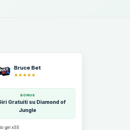
Bruce Bet
★★★★★
BONUS
iri Gratuiti su Diamond of
Jungle
to giri x55