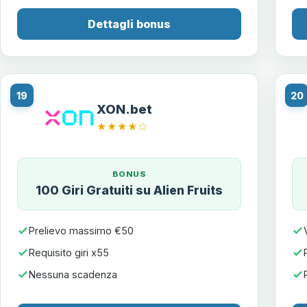
Dettagli bonus
19
20
XON.bet
★★★★☆
BONUS
100 Giri Gratuiti su Alien Fruits
Prelievo massimo €50
Requisito giri x55
Nessuna scadenza