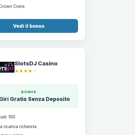
 Crown Coins
Vedi il bonus
SlotsDJ Casino
★★★★☆
BONUS
Giri Gratis Senza Deposito
uiti: 100
 ricarica richiesta