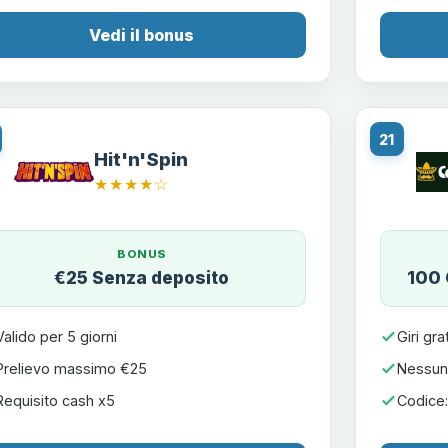
Vedi il bonus
21
Hit'n'Spin
★★★★☆
BONUS
€25 Senza deposito
100 
Valido per 5 giorni
Giri grat
Prelievo massimo €25
Nessuna
Requisito cash x5
Codice: