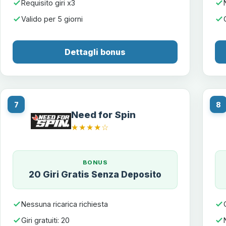
Requisito giri x3
Valido per 5 giorni
Dettagli bonus
7
8
Need for Spin
★★★★☆
BONUS
20 Giri Gratis Senza Deposito
Nessuna ricarica richiesta
Giri gratuiti: 20