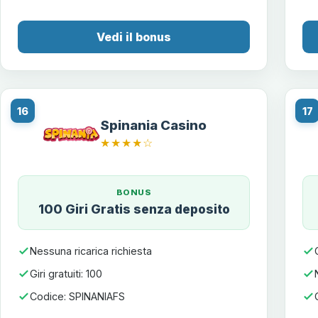
Vedi il bonus
16
17
Spinania Casino
★★★★☆
BONUS
100 Giri Gratis senza deposito
Nessuna ricarica richiesta
Giri gratuiti: 100
Codice: SPINANIAFS