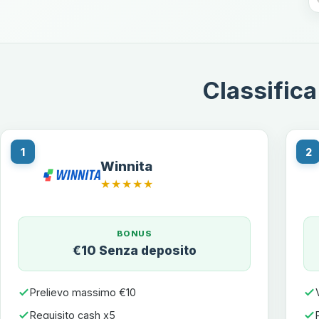
Classific
1
2
Winnita
★★★★★
BONUS
€10 Senza deposito
Prelievo massimo €10
Requisito cash x5