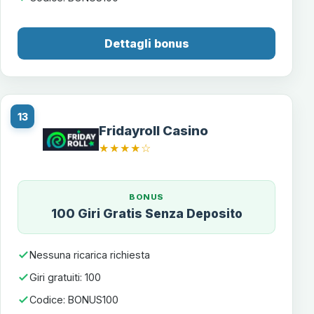
Dettagli bonus
13
Fridayroll Casino
★★★★☆
BONUS
100 Giri Gratis Senza Deposito
Nessuna ricarica richiesta
Giri gratuiti: 100
Codice: BONUS100