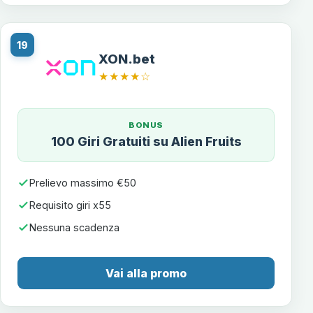
19
XON.bet
★★★★☆
BONUS
100 Giri Gratuiti su Alien Fruits
Prelievo massimo €50
Requisito giri x55
Nessuna scadenza
Vai alla promo