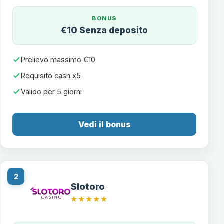
BONUS
€10 Senza deposito
Prelievo massimo €10
Requisito cash x5
Valido per 5 giorni
Vedi il bonus
2
Slotoro
★★★★★