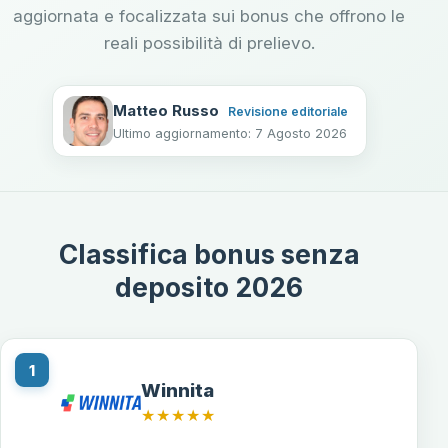
aggiornata e focalizzata sui bonus che offrono le
reali possibilità di prelievo.
Matteo Russo
Revisione editoriale
Ultimo aggiornamento: 7 Agosto 2026
Classifica bonus senza
deposito 2026
1
Winnita
★★★★★