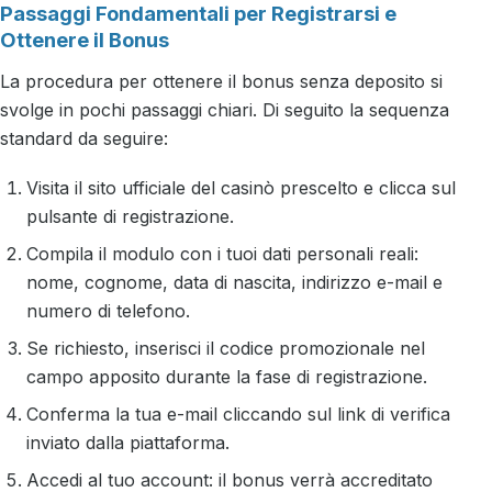
Passaggi Fondamentali per Registrarsi e
Ottenere il Bonus
La procedura per ottenere il bonus senza deposito si
svolge in pochi passaggi chiari. Di seguito la sequenza
standard da seguire:
Visita il sito ufficiale del casinò prescelto e clicca sul
pulsante di registrazione.
Compila il modulo con i tuoi dati personali reali:
nome, cognome, data di nascita, indirizzo e-mail e
numero di telefono.
Se richiesto, inserisci il codice promozionale nel
campo apposito durante la fase di registrazione.
Conferma la tua e-mail cliccando sul link di verifica
inviato dalla piattaforma.
Accedi al tuo account: il bonus verrà accreditato