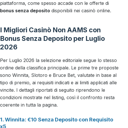
piattaforma, come spesso accade con le offerte di
bonus senza deposito
disponibili nei casinò online.
I Migliori Casinò Non AAMS con
Bonus Senza Deposito per Luglio
2026
Per Luglio 2026 la selezione editoriale segue lo stesso
ordine della classifica principale. Le prime tre proposte
sono Winnita, Slotoro e Bruce Bet, valutate in base al
tipo di premio, ai requisiti indicati e ai limiti applicati alle
vincite. I dettagli riportati di seguito riprendono le
condizioni mostrate nel listing, così il confronto resta
coerente in tutta la pagina.
1. Winnita: €10 Senza Deposito con Requisito
x5