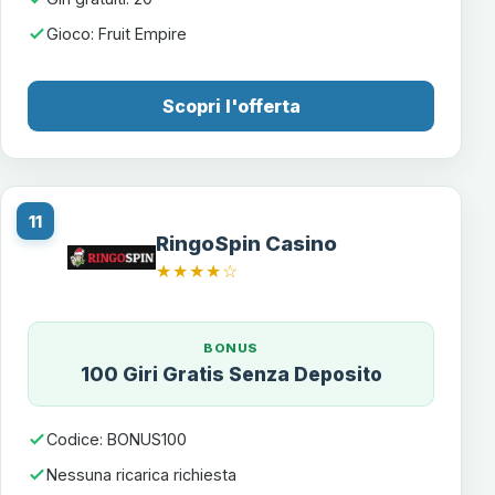
Gioco: Fruit Empire
Scopri l'offerta
11
RingoSpin Casino
★★★★☆
BONUS
100 Giri Gratis Senza Deposito
Codice: BONUS100
Nessuna ricarica richiesta