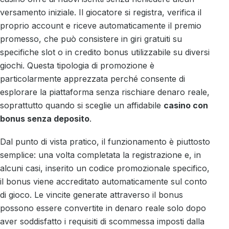
versamento iniziale. Il giocatore si registra, verifica il
proprio account e riceve automaticamente il premio
promesso, che può consistere in giri gratuiti su
specifiche slot o in credito bonus utilizzabile su diversi
giochi. Questa tipologia di promozione è
particolarmente apprezzata perché consente di
esplorare la piattaforma senza rischiare denaro reale,
soprattutto quando si sceglie un affidabile
casino con
bonus senza deposito
.
Dal punto di vista pratico, il funzionamento è piuttosto
semplice: una volta completata la registrazione e, in
alcuni casi, inserito un codice promozionale specifico,
il bonus viene accreditato automaticamente sul conto
di gioco. Le vincite generate attraverso il bonus
possono essere convertite in denaro reale solo dopo
aver soddisfatto i requisiti di scommessa imposti dalla