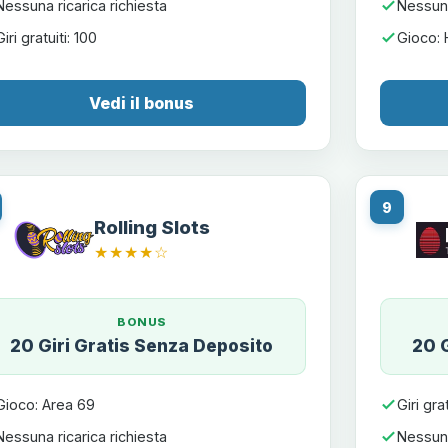
Nessuna ricarica richiesta
Nessuna
Giri gratuiti: 100
Gioco: 
Vedi il bonus
9
Rolling Slots
★★★★☆
BONUS
20 Giri Gratis Senza Deposito
20 
Gioco: Area 69
Giri grat
Nessuna ricarica richiesta
Nessuna