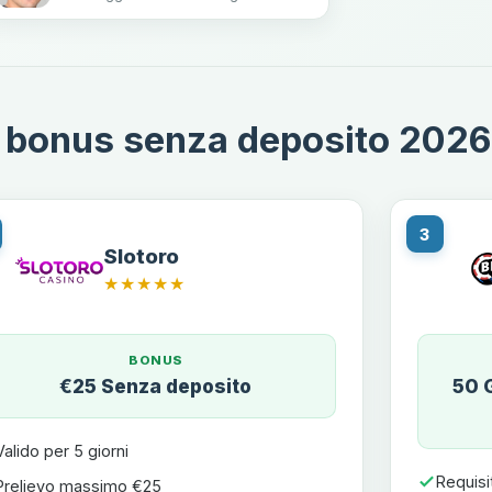
a bonus senza deposito 2026
3
Slotoro
★★★★★
BONUS
€25 Senza deposito
50 G
Valido per 5 giorni
Requisi
Prelievo massimo €25