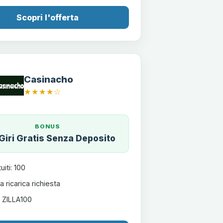
Scopri l'offerta
Casinacho
★★★★☆
BONUS
Giri Gratis Senza Deposito
uiti: 100
 ricarica richiesta
 ZILLA100