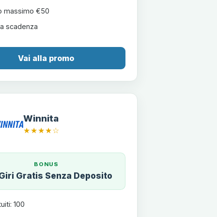
vo massimo €50
a scadenza
Vai alla promo
Winnita
★★★★☆
BONUS
Giri Gratis Senza Deposito
uiti: 100