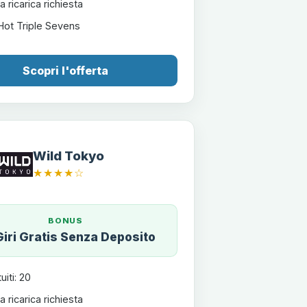
 ricarica richiesta
Hot Triple Sevens
Scopri l'offerta
Wild Tokyo
★★★★☆
BONUS
Giri Gratis Senza Deposito
uiti: 20
 ricarica richiesta