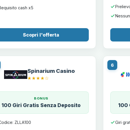
Prelie
Requisito cash x5
Nessun
Scopri l'offerta
6
Spinarium Casino
★★★★☆
BONUS
100 Giri Gratis Senza Deposito
100 
Codice: ZLLA100
Giri grat