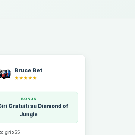
Bruce Bet
★★★★★
BONUS
iri Gratuiti su Diamond of
Jungle
to giri x55