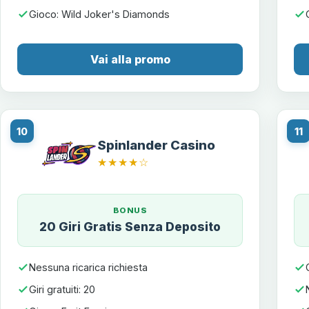
Gioco: Wild Joker's Diamonds
Vai alla promo
10
11
Spinlander Casino
★★★★☆
BONUS
20 Giri Gratis Senza Deposito
Nessuna ricarica richiesta
Giri gratuiti: 20