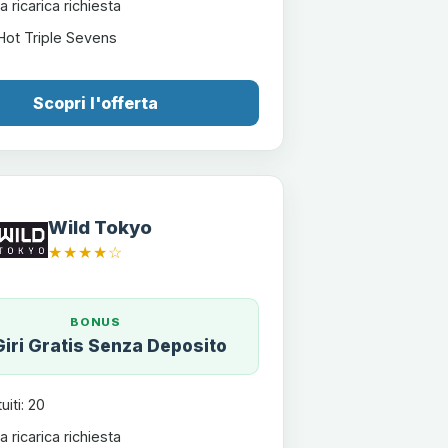
 ricarica richiesta
Hot Triple Sevens
Scopri l'offerta
Wild Tokyo
★★★★☆
BONUS
Giri Gratis Senza Deposito
uiti: 20
 ricarica richiesta