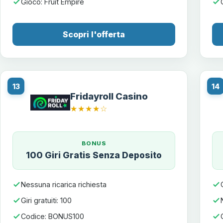
Gioco: Fruit Empire
Scopri l'offerta
13
14
Fridayroll Casino
★★★★☆
BONUS
100 Giri Gratis Senza Deposito
Nessuna ricarica richiesta
Giri gratuiti: 100
Codice: BONUS100