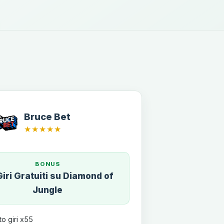
Bruce Bet
★★★★★
BONUS
iri Gratuiti su Diamond of
Jungle
to giri x55