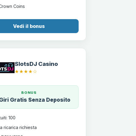
 Crown Coins
Vedi il bonus
SlotsDJ Casino
★★★★☆
BONUS
Giri Gratis Senza Deposito
uiti: 100
 ricarica richiesta