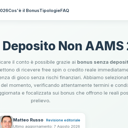
2026
Cos'è il Bonus
Tipologie
FAQ
 Deposito Non AAMS
care il conto è possibile grazie ai
bonus senza deposi
ttono di ricevere free spin o credito reale immediatam
enza di gioco senza rischi finanziari. Abbiamo selezionat
i del momento, verificando attentamente termini e condi
ggiornata e focalizzata sui bonus che offrono le reali poss
prelievo.
Matteo Russo
Revisione editoriale
Ultimo aggiornamento: 7 Agosto 2026