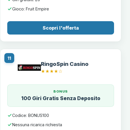
Gioco: Fruit Empire
Scopri l'offerta
11
RingoSpin Casino
★★★★☆
BONUS
100 Giri Gratis Senza Deposito
Codice: BONUS100
Nessuna ricarica richiesta