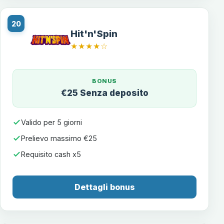
20
Hit'n'Spin
★★★★☆
BONUS
€25 Senza deposito
Valido per 5 giorni
Prelievo massimo €25
Requisito cash x5
Dettagli bonus