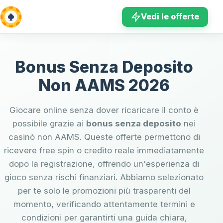
Vedi le offerte
Bonus Senza Deposito
Non AAMS 2026
Giocare online senza dover ricaricare il conto è
possibile grazie ai
bonus senza deposito
nei
casinò non AAMS. Queste offerte permettono di
ricevere free spin o credito reale immediatamente
dopo la registrazione, offrendo un'esperienza di
gioco senza rischi finanziari. Abbiamo selezionato
per te solo le promozioni più trasparenti del
momento, verificando attentamente termini e
condizioni per garantirti una guida chiara,