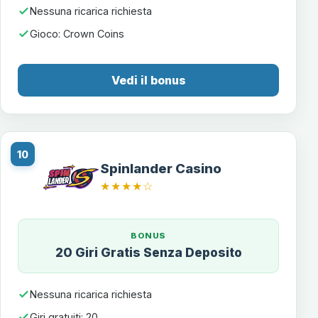
Nessuna ricarica richiesta
Gioco: Crown Coins
Vedi il bonus
10
Spinlander Casino
★★★★☆
BONUS
20 Giri Gratis Senza Deposito
Nessuna ricarica richiesta
Giri gratuiti: 20