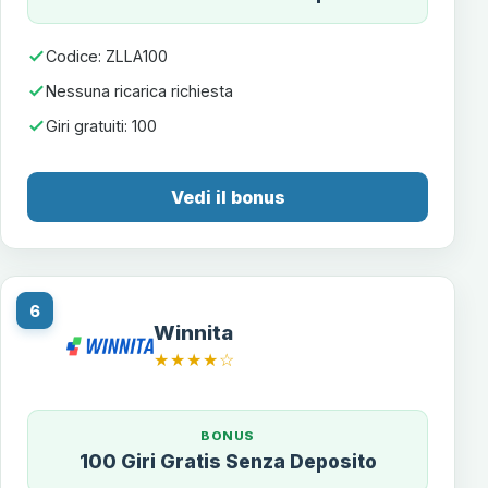
Codice: ZLLA100
Nessuna ricarica richiesta
Giri gratuiti: 100
Vedi il bonus
6
Winnita
★★★★☆
BONUS
100 Giri Gratis Senza Deposito