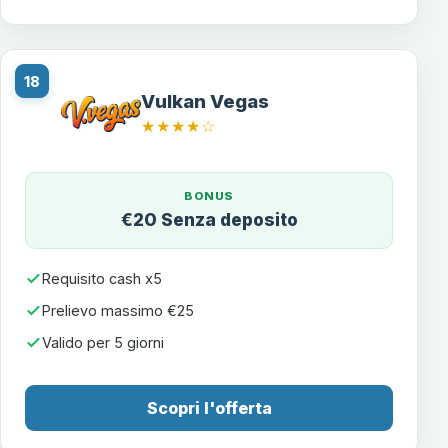
18
Vulkan Vegas
★★★★☆
BONUS
€20 Senza deposito
Requisito cash x5
Prelievo massimo €25
Valido per 5 giorni
Scopri l'offerta