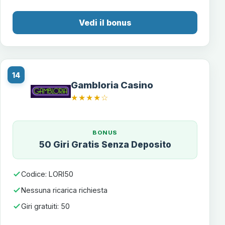
Vedi il bonus
14
Gambloria Casino
★★★★☆
BONUS
50 Giri Gratis Senza Deposito
Codice: LORI50
Nessuna ricarica richiesta
Giri gratuiti: 50