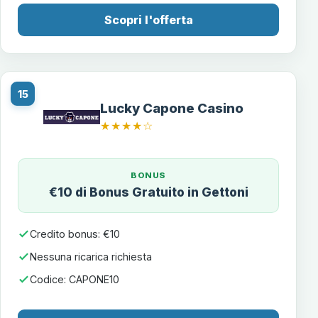
Scopri l'offerta
15
Lucky Capone Casino
★★★★☆
BONUS
€10 di Bonus Gratuito in Gettoni
Credito bonus: €10
Nessuna ricarica richiesta
Codice: CAPONE10