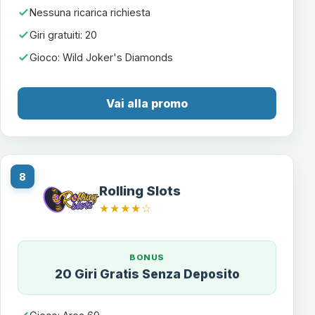
Nessuna ricarica richiesta
Giri gratuiti: 20
Gioco: Wild Joker's Diamonds
Vai alla promo
8
Rolling Slots
★★★★☆
BONUS
20 Giri Gratis Senza Deposito