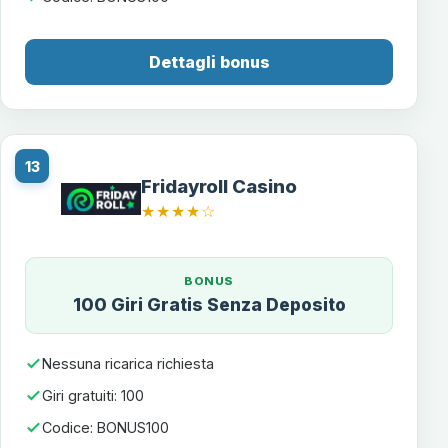
Dettagli bonus
13
Fridayroll Casino
★★★★☆
BONUS
100 Giri Gratis Senza Deposito
Nessuna ricarica richiesta
Giri gratuiti: 100
Codice: BONUS100