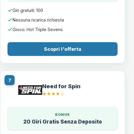
Giri gratuiti: 100
Nessuna ricarica richiesta
Gioco: Hot Triple Sevens
Scopri l'offerta
7
Need for Spin
★★★★☆
BONUS
20 Giri Gratis Senza Deposito