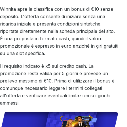
Winnita apre la classifica con un bonus di €10 senza
deposito. L'offerta consente di iniziare senza una
ricarica iniziale e presenta condizioni sintetiche,
riportate direttamente nella scheda principale del sito.
È una proposta in formato cash, quindi il valore
promozionale è espresso in euro anziché in giri gratuiti
su una slot specifica.
Il requisito indicato è x5 sul credito cash. La
promozione resta valida per 5 giorni e prevede un
prelievo massimo di €10. Prima di utilizzare il bonus è
comunque necessario leggere i termini collegati
all'offerta e verificare eventuali limitazioni sui giochi
ammessi.